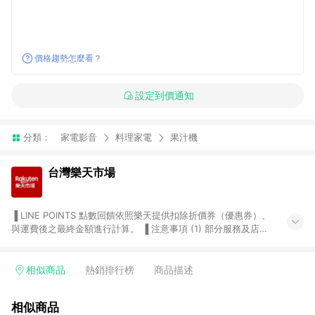
價格趨勢怎麼看？
設定到價通知
分類：
家電影音
料理家電
果汁機
台灣樂天市場
▐ LINE POINTS 點數回饋依照樂天提供扣除折價券（優惠券）、
與運費後之最終金額進行計算。 ▐ 注意事項 (1) 部分服務及店家
不符合贈點資格，購買後將不贈送 LINE POINTS 點數，亦不得使
用點數紅包，如：ezcook 美食廚房、樂天市場商家付款中心、
Smart mobile、神腦生活、JS巨盛、樂天KOBO電子書，請詳閱
相似商品
熱銷排行榜
商品描述
LINE POINTS 加碼店家清單
（https://lin.ee/1MCw7pe/rcfk）。 (2) 需透過 LINE 購物前往
相似商品
台灣樂天市場，並在同一瀏覽器於24小時內結帳，才享有 LINE