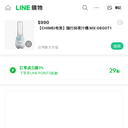
筆記
$990
【CHIMEI奇美】隨行杯果汁機 MX-0600T1
搶購
台灣樂天市場
訂單成立賺3%
29
點
下單享LINE POINTS點數