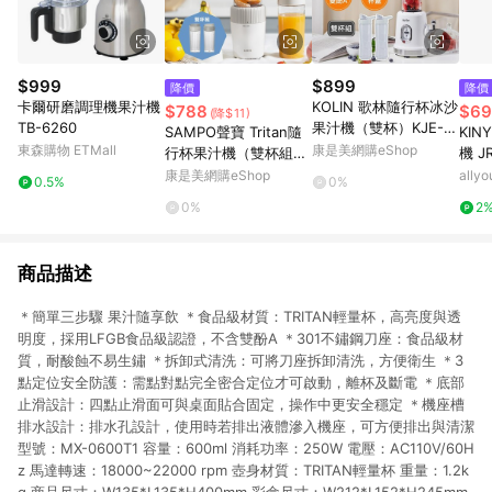
$999
$899
降價
降價
卡爾研磨調理機果汁機
KOLIN 歌林隨行杯冰沙
$788
$69
(降$11)
TB-6260
果汁機（雙杯）KJE-M
SAMPO聲寶 Tritan隨
KI
N682_廠商直送
東森購物 ETMall
康是美網購eShop
行杯果汁機（雙杯組）
機 J
KJ-PA06F_廠商直送
康是美網購eShop
allyo
0.5%
0%
0%
2
商品描述
＊簡單三步驟 果汁隨享飲 ＊食品級材質：TRITAN輕量杯，高亮度與透
明度，採用LFGB食品級認證，不含雙酚A ＊301不鏽鋼刀座：食品級材
質，耐酸蝕不易生鏽 ＊拆卸式清洗：可將刀座拆卸清洗，方便衛生 ＊3
點定位安全防護：需點對點完全密合定位才可啟動，離杯及斷電 ＊底部
止滑設計：四點止滑面可與桌面貼合固定，操作中更安全穩定 ＊機座槽
排水設計：排水孔設計，使用時若排出液體滲入機座，可方便排出與清潔
型號：MX-0600T1 容量：600ml 消耗功率：250W 電壓：AC110V/60H
z 馬達轉速：18000~22000 rpm 壺身材質：TRITAN輕量杯 重量：1.2k