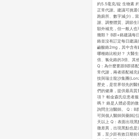
約5.5毫克/錠 生物
正常代謝。建議可挑選C
跑廁所、數字減少)，
謝、調整體質、調節生
額外補充，但一般人也可
幾顆？ B群+鉻建議每
鉻並沒有訂定每日建議
鹼酸鉻2mg，其中含有
哪種鉻比較好？ 大醫生技
倍、氯化鉻的3倍、其他
Q：為什麼要跟B群搭配
常代謝，兩者搭配補充
技與瑞士龍沙集團(Lon
歷史，是世界領先的醫
們的健康，提供最高質
項？ 帕金森氏症患者
嗎？ 鉻是人體必需的
詢問主治醫師。 Q：
可與個人醫師與藥師討
天以上 Q：表面出現黑
微差異，出現黑點也是
算，至少距有效日期前9