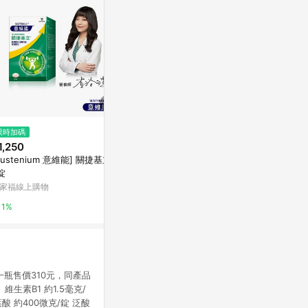
$1,820
限時加碼
限時加碼
善存 綜合維他
1,250
$343
男性/女性【
Sustenium 意維能] 關捷基立9
NOW Foods, 維生素 D3 + K2
善存｜挺立｜克
錠
膠囊，120 粒裝
家福線上購物
iHerb
1%
1%
6%
一瓶售價310元，同產品
素B1 約1.5毫克/
葉酸 約400微克/錠 泛酸