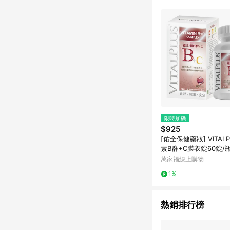
單已逾 365 天，根據台灣樂天回饋
點數回饋或點數回饋有
限時加碼
$925
[佑全保健藥妝] VITAL
素B群+C膜衣錠60錠/
萬家福線上購物
1%
熱銷排行榜