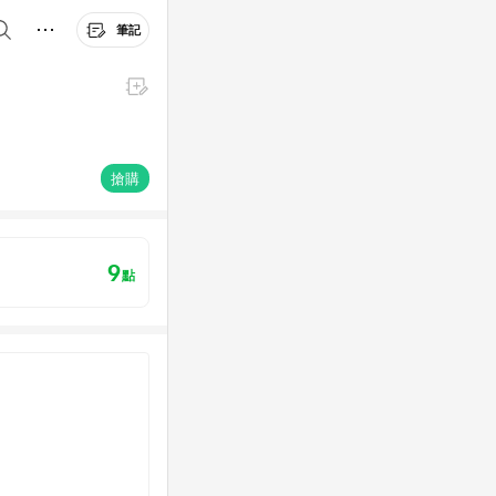
筆記
搶購
9
點