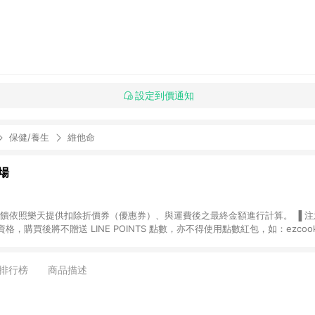
設定到價通知
保健/養生
維他命
場
，購買後將不贈送 LINE POINTS 點數，亦不得使用點數紅包，如：ezcoo
rt mobile、神腦生活、JS巨盛、樂天KOBO電子書，請詳閱 LINE POINT
購物前往台灣樂天市場，並在同一瀏覽器於24小時內結帳，才
出貨及結帳，則不符
排行榜
商品描述
E POINTS 回饋。 (5) LINE 購物為購物資訊整合性平台，商品資料更新
規格、顏色、價位、贈品與台灣樂天市場銷售網頁不符，以銷售網頁標示為準。 (6) 