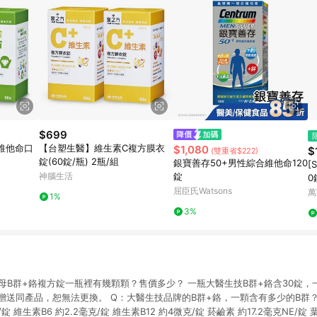
$699
維他命口
【台塑生醫】維生素C複方膜衣
$1,080
$
(雙重省$222)
錠(60錠/瓶) 2瓶/組
銀寶善存50+男性綜合維他命120
[
神腦生活
錠
0
屈臣氏Watsons
萬
1%
3%
酵母B群+鉻複方錠一瓶裡有幾顆顆？售價多少？ 一瓶大醫生技B群+鉻含30錠，
贈送同產品，恕無法更換。 Q：大醫生技品牌的B群+鉻，一顆含有多少的B群？ 維生
/錠 維生素B6 約2.2毫克/錠 維生素B12 約4微克/錠 菸鹼素 約17.2毫克NE/錠 