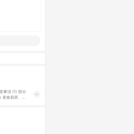
k 美食廚房、樂
S 加碼店家清單
導購訂