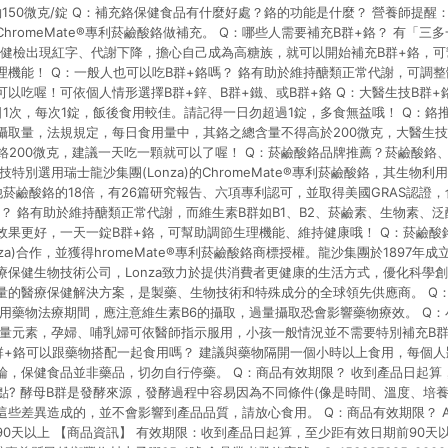
素 約150微克/錠 Q：補充鉻保健食品有什麼好處？鉻的功能是什麼？ 營養師提
hromeMate®專利菸鹼酸鉻做補充。 Q：哪些人需要補充B群+鉻？ 有「三
當健檢出現紅字、代謝下降，擔心自己成為高糖族，就可以開始補充B群+鉻，
理機能！ Q：一般人也可以吃B群+鉻嗎？ 鉻有助於維持醣類正常代謝，可調
以吃喔！可依個人情形選擇B群+鋅、B群+鐵、或B群+鉻 Q：大醫生技B群+
日1次，每次1錠，飯後食用較佳。請記得一日勿超過1錠，多食無益哦！ Q：鉻
攝取量，法規規定，每日食用量中，其鉻之總含量不得高於200微克，大醫生技
鉻200微克，建議一天吃一顆就可以了喔！ Q：菸鹼酸鉻品牌推薦？菸鹼酸鉻、
特別選用瑞士龍沙集團(Lonza)的ChromeMate®專利菸鹼酸鉻，其生物利
菸鹼酸鉻的18倍，有26篇研究報告、六項專利認可，並取得美國GRAS認證
？ 鉻有助於維持醣類正常代謝，而維生素B群如B1、B2、菸鹼素、生物素、
效果更好，一天一錠B群+鉻，可幫助調節生理機能、維持健康哦！ Q：菸鹼酸
za)合作，並獲得hromeMate®專利菸鹼酸鉻商標授權。龍沙集團於1897年成
療保健生物技術公司，Lonza致力於提供消費者更健康的生活方式，優化科學
量的醫療保健解決方案，是製藥、生物技術和特殊成分的全球領先供應商。 Q
服用藥物法療期間，應注意維生素B6的攝取，過量攝取恐會影響藥物療效。 Q
微量元素，孕婦、哺乳婦可依醫師指示服用，小孩一般情況並不需要特別補充B
B群+鉻可以跟藥物搭配一起食用嗎？ 建議與藥物隔開一個小時以上食用，每個
論，保健食品並非藥品，切勿自行停藥。 Q：商品有效期限？ 收到產品日起算
點? 酵母B群是發酵來源，發酵過程中容易因為不同條件(像是時間、溫度、培
這些差異造成的，並不會影響到產品品質，請放心食用。 Q：商品有效期限？ 
0天以上 【商品資訊】 有效期限：收到產品日起算，至少距有效日期前90天