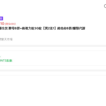
價
10
(降$490)
醫生技 酵母B群+鉻複方錠30錠【買2送1】維他命B群/醣類代謝
灣樂天市場
%
OINTS點數