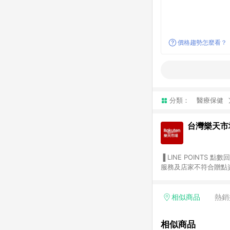
價格趨勢怎麼看？
分類：
醫療保健
台灣樂天市
▐ LINE POINTS 點數回饋依照樂天提供扣除折價券（優惠券）、與運費後之最終金額進行計算。 ▐ 注意事項 (1) 部分
服務及店家不符合贈點資格
天市場商家付款中心、Sma
（https://lin.ee/1MCw7pe/rcfk）。 (2) 需透過 LINE 
享有 LINE POINTS 回饋。 (3) 若購買之訂單（包含預購商品）未符合樂天市場 45 天內完成訂單
相似商品
熱銷
合贈點資格。 (4) 如使用APP、或中途瀏覽比價網、回饋網、Google等其他網頁、或由網頁版(電腦版/手機版網頁)切
換為App都將會造成追蹤中斷而無法進行 LIN
相似商品
會有時間差，如顯示之商品