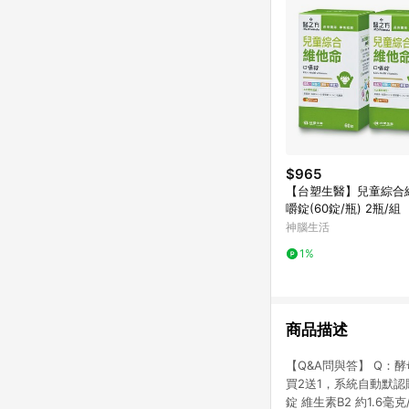
$965
【台塑生醫】兒童綜合
嚼錠(60錠/瓶) 2瓶/組
神腦生活
1%
商品描述
【Q&A問與答】 Q：
買2送1，系統自動默認
錠 維生素B2 約1.6毫克