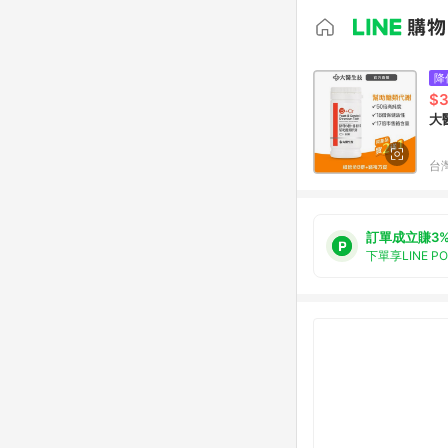
降
$3
大
台
訂單成立賺3
下單享LINE P