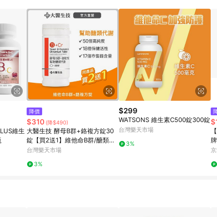
規定，逾期訂單將不符合回饋資格。 (7) 若上述或其他原因，致使消費者無接收到
爭議，台灣樂天市場保有更改條款與法律追訴之權利，活動詳情以樂天市場網
$299
降價
WATSONS 維生素C500錠300錠
$310
$
(降$490)
台灣樂天市場
PLUS維生
大醫生技 酵母B群+鉻複方錠30
【
瓶
錠【買2送1】維他命B群/醣類代
牌
3%
謝
台灣樂天市場
京
3%