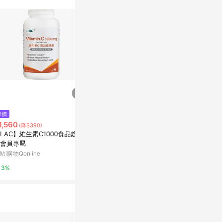
站公告為準。
降價
降價
限時加碼
1,560
$800
$133
(降$390)
(降$307)
LAC】維生素C1000食品錠-品
悠活原力 原力B群長效緩釋錠(60
持續型維B群 
會員專屬
入/瓶)+維生素D800IU錠(120入/
群B1 B2 B3 B
瓶)
整8種維生素B
站i購物Qonline
神腦生活
蝦皮購物
究
3%
1%
12%