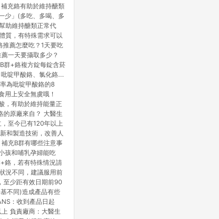
醒：補充鉻有助於維持醣類
多一少」(多吃、多喝、多
可幫助維持醣類正常代
整體質，有特殊需求可以
鉻推薦怎麼吃？1天要吃
推薦一天要攝取多少？
B群+鉻複方錠每錠含菸
吡啶甲酸鉻、氯化鉻...
用率為吡啶甲酸鉻的8
，食用上安全無虞哦！
泛酸，有助於維持能量正
鉻的原廠來自？ 大醫生
立，至今已有120年以上
創新和製造技術，改善人
：補充B群有哪些注意事
：小孩和哺乳孕婦能吃
群+鉻，若有特殊情況請
人狀況不同，建議服用前
，至少距有效日期前90
養基不同)造成產品有些
ANS：收到產品日起
以上 負責廠商：大醫生