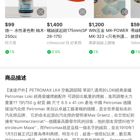
$99
$1,400
$1,200
$59
德一 水性著色劑 柚木-
螺絲拔起鉗175mm(SP
WIN五金 MK-POWER
導線
250cc
26-175)
MK-323 <只有外護片
掀撐
+內(一次五組)> 液晶
桿/
特力屋
citiesocial 找 好東西
萬家福線上購物
Yah
電銲面罩 焊接防護鏡
1%
0.5%
1%
1
電焊安全眼鏡 焊接眼鏡
焊接護目鏡 電銲眼鏡
商品描述
【速捷戶外】PETROMAX LK4 空氣調節閥 單節?,適用於LOKI經典柴爐
Petromax Loki 經典柴爐煙囪配件 可調節出氣量的煙囪，進而調整火力
重量?? ?約750 g 材質 鋼 尺寸 6.5 x 41 cm 產地 中國 Petromax 德國
煤油汽化燈 Petromax 來自以卓越工藝著稱的德國，是全世界最知名的
汽化燈品牌。 它的命名起源自汽化燈的發明者Max Graetz，在廿世紀初
擁有“Kommerzienrat”--德國最高榮譽市民的頭銜，他的朋友習慣叫他”P
etroleum Maxe”，而Petromax就是這樣一個名字的縮寫，並在1910年1
1月5日被正式註冊為專利商標。時至今日，超過一個世紀以來，數百萬