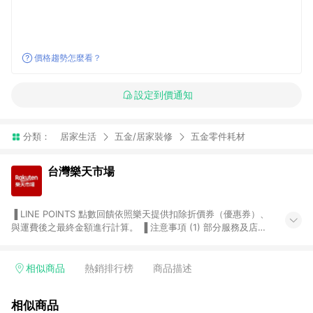
價格趨勢怎麼看？
設定到價通知
分類：
居家生活
五金/居家裝修
五金零件耗材
台灣樂天市場
▐ LINE POINTS 點數回饋依照樂天提供扣除折價券（優惠券）、
與運費後之最終金額進行計算。 ▐ 注意事項 (1) 部分服務及店家
不符合贈點資格，購買後將不贈送 LINE POINTS 點數，亦不得使
用點數紅包，如：ezcook 美食廚房、樂天市場商家付款中心、
Smart mobile、神腦生活、JS巨盛、樂天KOBO電子書，請詳閱
相似商品
熱銷排行榜
商品描述
LINE POINTS 加碼店家清單
（https://lin.ee/1MCw7pe/rcfk）。 (2) 需透過 LINE 購物前往
相似商品
台灣樂天市場，並在同一瀏覽器於24小時內結帳，才享有 LINE