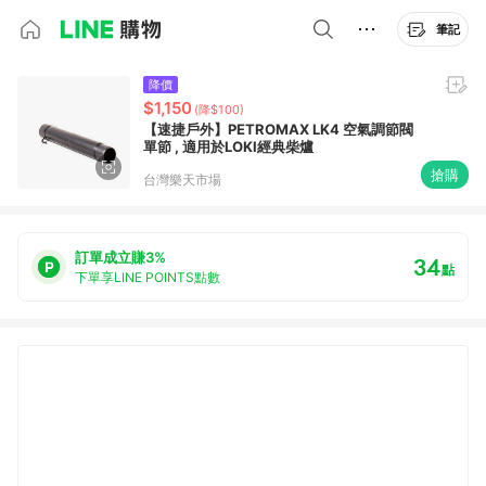
筆記
降價
$1,150
(降$100)
【速捷戶外】PETROMAX LK4 空氣調節閥
單節 , 適用於LOKI經典柴爐
搶購
台灣樂天市場
訂單成立賺3%
34
點
下單享LINE POINTS點數