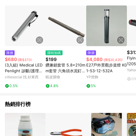
POINTS 回饋。 (3) 若購買之訂單（包含預購商品）未符合樂天
市場 45 天內完成訂單出貨及結帳，則不符合贈點資格。 (4) 如
使用APP、或中途瀏覽比價網、回饋網、Google等其他網頁、或
由網頁版(電腦版/手機版網頁)切換為App都將會造成追蹤中斷而
無法進行 LINE POINTS 回饋。 (5) LINE 購物為購物資訊整合性
平台，商品資料更新會有時間差，如顯示之商品規格、顏色、價
位、贈品與台灣樂天市場銷售網頁不符，以銷售網頁標示為準。
(6) 導購訂單已逾 365 天，根據台灣樂天回饋規定，逾期訂單將
不符合回饋資格。 (7) 若上述或其他原因，致使消費者無接收到
$31
降價
限時加碼
降價
點數回饋或點數回饋有爭議，台灣樂天市場保有更改條款與法律
Fly
$680
$199
$4,080
(降$370)
(降$20,420)
追訴之權利，活動詳情以樂天市場網站公告為準。
120
(3入組) Medical LED
鑽兼鎖套管 5.8×210m
E27戶外景觀步道燈 K0
色 長
Yah
Penlight 診斷/護理用L
m套管 六角頭水泥釘
1-53-12-532A
0.5
ED白光瞳孔筆燈 H072
藍波釘 鑽掛鎖 水泥壁
citiesocial 找 好東西
蝦皮購物
YP燈飾
0
-W 銀色 (SL) 3入組
釘 套管 鑽兼鎖套筒 SA
0.5%
4.8%
5%
C58-210-0
熱銷排行榜