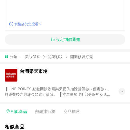
價格趨勢怎麼看？
設定到價通知
分類：
美妝保養
開架彩妝
開架修容打亮
台灣樂天市場
▐ LINE POINTS 點數回饋依照樂天提供扣除折價券（優惠券）、
與運費後之最終金額進行計算。 ▐ 注意事項 (1) 部分服務及店家
不符合贈點資格，購買後將不贈送 LINE POINTS 點數，亦不得使
用點數紅包，如：ezcook 美食廚房、樂天市場商家付款中心、
Smart mobile、神腦生活、JS巨盛、樂天KOBO電子書，請詳閱
相似商品
熱銷排行榜
商品描述
LINE POINTS 加碼店家清單
（https://lin.ee/1MCw7pe/rcfk）。 (2) 需透過 LINE 購物前往
相似商品
台灣樂天市場，並在同一瀏覽器於24小時內結帳，才享有 LINE