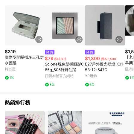
POINTS 回饋。 (3) 若購買之訂單（包含預購商品）未符合樂天
市場 45 天內完成訂單出貨及結帳，則不符合贈點資格。 (4) 如
使用APP、或中途瀏覽比價網、回饋網、Google等其他網頁、或
由網頁版(電腦版/手機版網頁)切換為App都將會造成追蹤中斷而
無法進行 LINE POINTS 回饋。 (5) LINE 購物為購物資訊整合性
平台，商品資料更新會有時間差，如顯示之商品規格、顏色、價
位、贈品與台灣樂天市場銷售網頁不符，以銷售網頁標示為準。
(6) 導購訂單已逾 365 天，根據台灣樂天回饋規定，逾期訂單將
不符合回饋資格。 (7) 若上述或其他原因，致使消費者無接收到
$319
$1,
降價
降價
點數回饋或點數回饋有爭議，台灣樂天市場保有更改條款與法律
國際型開關插座三孔防
【老時
$79
$1,300
(降$80)
(降$6,500)
追訴之權利，活動詳情以樂天市場網站公告為準。
水蓋組
早期
Solone玩色雙拼眼影0.
E27戶外投光壁燈 K01-
特力屋
亞洲
85g_506綠野仙蹤
53-12-547G
Pinko
日藥本舖官方網站
YP燈飾
1%
1
3%
5%
熱銷排行榜