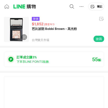
筆記
降價
$1,852
(降$741)
芭比波朗 Bobbi Brown - 高光粉
搶購
台灣樂天市場
訂單成立賺3%
55
點
下單享LINE POINTS點數