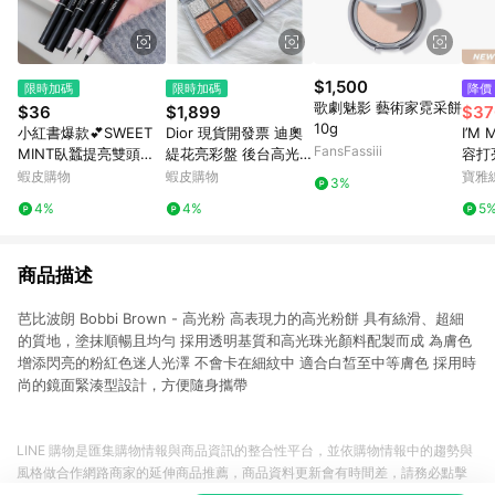
$1,500
限時加碼
限時加碼
降價
歌劇魅影 藝術家霓采餅
$36
$1,899
$37
10g
小紅書爆款💕SWEET
Dior 現貨開發票 迪奧
I’M
FansFassiii
MINT臥蠶提亮雙頭筆~
緹花亮彩盤 後台高光
容打亮
甜妹眼妝 高光 提亮 兩
亮采盤01 02 03 04 DI
選
蝦皮購物
蝦皮購物
寶雅
3%
用眼線筆 勾勒下至陰影
OR專業後台眼影盤001
4%
4%
5
臥蠶筆 高光 眼線筆
商品描述
芭比波朗 Bobbi Brown - 高光粉 高表現力的高光粉餅 具有絲滑、超細
的質地，塗抹順暢且均勻 採用透明基質和高光珠光顏料配製而成 為膚色
增添閃亮的粉紅色迷人光澤 不會卡在細紋中 適合白皙至中等膚色 採用時
尚的鏡面緊湊型設計，方便隨身攜帶
LINE 購物是匯集購物情報與商品資訊的整合性平台，並依購物情報中的趨勢與
風格做合作網路商家的延伸商品推薦，商品資料更新會有時間差，請務必點擊
商品至各合作網路商家，確認現售價與購物條件，一切資訊以合作廠商網頁為