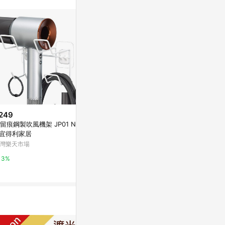
站公告為準。
249
$4,990
$950
留痕鋼製吹風機架 JP01 NITO
Godox 神牛 DP400III-V 室內棚
【BOK】DSL
I宜得利家居
燈-LED模擬燈 公司貨
花燈
灣樂天市場
Yahoo購物中心
Yahoo購物中
3%
0.3%
1%