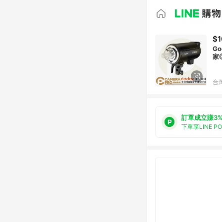
$1
Go
家
台
訂單成立賺3
下單享LINE P