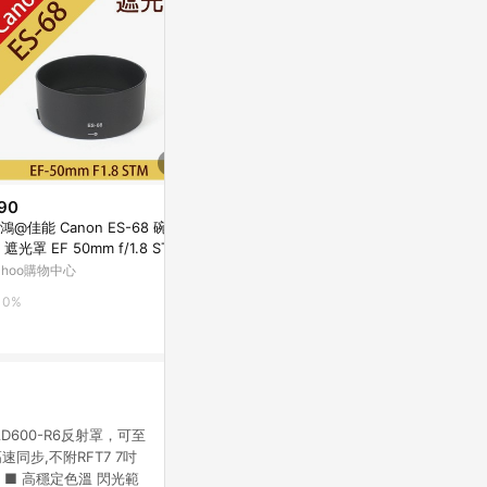
90
$1,280
降價
鴻@佳能 Canon ES-68 碗公
iPhone 17 Clear (相機按鈕) 夜
$240
(降$59)
 遮光罩 EF 50mm f/1.8 STM
幕藍 - 白白日記 Darylhochi - 側
ins風拍照
頭 可反扣
面
ahoo購物中心
新光三越skm online
理肌理擺拍道
板
東森購物 ETMa
0%
1%
0.5%
D600-R6反射罩，可至
速同步,不附RFT7 7吋
面。 ■ 高穩定色溫 閃光範