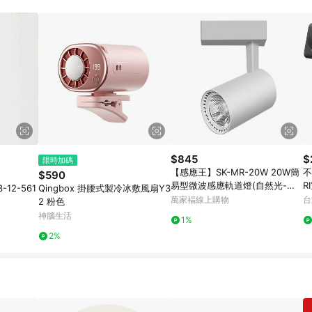
規定，逾期訂單將不符合回饋資格。 (7) 若上述或其他原因，致使消費者無接收到
爭議，台灣樂天市場保有更改條款與法律追訴之權利，活動詳情以樂天市場網
$845
$
限時加碼
【感應王】SK-MR-20W 20W簡
不
$590
易型微波感應軌道燈(自然光-直
R
-12-561
Qingbox 掛腰式製冷冰敷風扇Y3
筒) 日夜,距離及時間不可調
萬家福線上購物
台
2 粉色
神腦生活
1%
2%