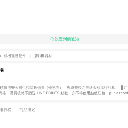
設定到價通知
相機週邊配件
攝影棚器材
場
，購買後將不贈送 LINE POINTS 點數，亦不得使用點數紅包，如：ezcoo
rt mobile、神腦生活、JS巨盛、樂天KOBO電子書，請詳閱 LINE POINT
購物前往台灣樂天市場，並在同一瀏覽器於24小時內結帳，才
出貨及結帳，則不符
排行榜
商品描述
E POINTS 回饋。 (5) LINE 購物為購物資訊整合性平台，商品資料更新
規格、顏色、價位、贈品與台灣樂天市場銷售網頁不符，以銷售網頁標示為準。 (6) 