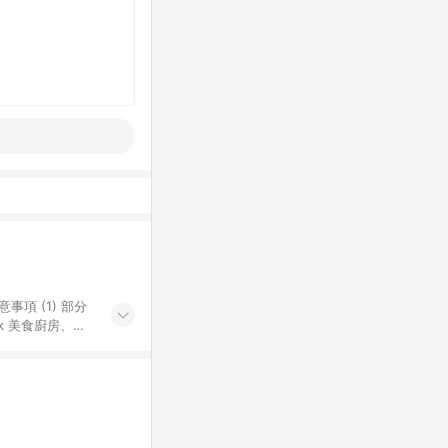
k 美食廚房、樂
S 加碼店家清單
導購訂