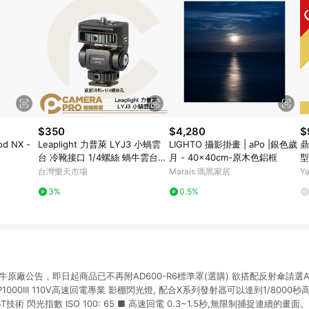
$350
$4,280
$
od NX -
Leaplight 力普萊 LYJ3 小蝸雲
LIGHTO 攝影掛畫 | aPo |銀色歲
鼎
台 冷靴接口 1/4螺絲 蝸牛雲台
月 - 40x40cm-原木色鋁框
型
監視器支架 鋁合金 [相機專家]
鏡
台灣樂天市場
Marais 瑪黑家居
Y
公司貨
3%
0.5%
依神牛原廠公告，即日起商品已不再附AD600-R6標準罩(選購) 欲搭配反射傘請選A
P1000III 110V高速回電專業 影棚閃光燈, 配合X系列發射器可以達到1/8000秒高
T技術 閃光指數 ISO 100: 65 ■ 高速回電 0.3~1.5秒,無限制捕捉連續的畫