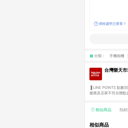
價格趨勢怎麼看？
分類：
手機相機
台灣樂天市
▐ LINE POINTS 點數回饋依照樂天提供扣除折價券（優惠券）、與運費後之最終金額進行計算。 ▐ 注意事項 (1) 部分
服務及店家不符合贈點資格
天市場商家付款中心、Sma
（https://lin.ee/1MCw7pe/rcfk）。 (2) 需透過 LINE 
享有 LINE POINTS 回饋。 (3) 若購買之訂單（包含預購商品）未符合樂天市場 45 天內完成訂單
相似商品
熱銷
合贈點資格。 (4) 如使用APP、或中途瀏覽比價網、回饋網、Google等其他網頁、或由網頁版(電腦版/手機版網頁)切
換為App都將會造成追蹤中斷而無法進行 LIN
相似商品
會有時間差，如顯示之商品