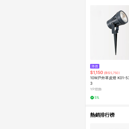
單已逾 365 天，根據台灣樂天回饋
點數回饋或點數回饋有
降價
$1,150
(降$5,750)
10W戶外草皮燈 K01-53
3
YP燈飾
5%
熱銷排行榜