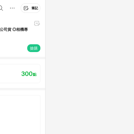
筆記
II 公司貨 ◎相機專
搶購
300
點