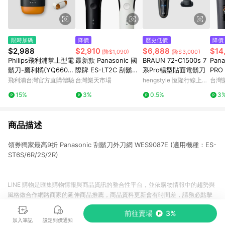
限時加碼
降價
歷史低價
降價
$2,988
$2,910
$6,888
$14
(降$1,090)
(降$3,000)
Philips飛利浦掌上型電
最新款 Panasonic 國
BRAUN 72-C1500s 7
Pan
鬍刀-磨利橘(YQ660/0
際牌 ES-LT2C 刮鬍刀
系Pro暢型貼面電鬍刀
PRO
2)
3刀頭 日本製 防水 國
士電
飛利浦台灣官方直購體驗
台灣樂天市場
hengstyle 恆隆行線上購
台灣
際電壓 充電式 日本必
LAM
物
15%
3%
0.5%
3
買代購
清洗
商品描述
領券獨家最高9折 Panasonic 刮鬍刀外刀網 WES9087E (適用機種：ES-
ST6S/6R/2S/2R)
LINE 購物是匯集購物情報與商品資訊的整合性平台，並依購物情報中的趨勢與
風格做合作網路商家的延伸商品推薦，商品資料更新會有時間差，請務必點擊
商品至各合作網路商家，確認現售價與購物條件，一切資訊以合作廠商網頁為
前往賣場
3%
準。
加入筆記
設定到價通知