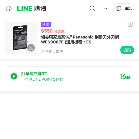
筆記
降價
$550
(降$29)
領券獨家最高9折 Panasonic 刮鬍刀外刀網
WES9087E (適用機種：ES-
ST6S/6R/2S/2R)
搶購
台灣樂天市場
訂單成立賺3%
16
點
下單享LINE POINTS點數