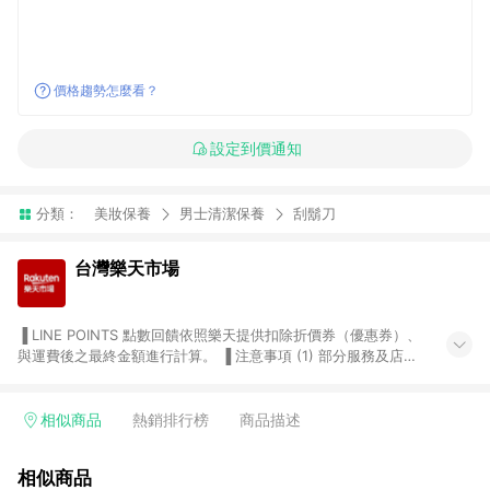
價格趨勢怎麼看？
設定到價通知
分類：
美妝保養
男士清潔保養
刮鬍刀
台灣樂天市場
▐ LINE POINTS 點數回饋依照樂天提供扣除折價券（優惠券）、
與運費後之最終金額進行計算。 ▐ 注意事項 (1) 部分服務及店家
不符合贈點資格，購買後將不贈送 LINE POINTS 點數，亦不得使
用點數紅包，如：ezcook 美食廚房、樂天市場商家付款中心、
Smart mobile、神腦生活、JS巨盛、樂天KOBO電子書，請詳閱
相似商品
熱銷排行榜
商品描述
LINE POINTS 加碼店家清單
（https://lin.ee/1MCw7pe/rcfk）。 (2) 需透過 LINE 購物前往
相似商品
台灣樂天市場，並在同一瀏覽器於24小時內結帳，才享有 LINE