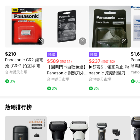
POINTS 回饋。 (3) 若購買之訂單（包含預購商品）未符合樂天
市場 45 天內完成訂單出貨及結帳，則不符合贈點資格。 (4) 如
使用APP、或中途瀏覽比價網、回饋網、Google等其他網頁、或
由網頁版(電腦版/手機版網頁)切換為App都將會造成追蹤中斷而
無法進行 LINE POINTS 回饋。 (5) LINE 購物為購物資訊整合性
平台，商品資料更新會有時間差，如顯示之商品規格、顏色、價
位、贈品與台灣樂天市場銷售網頁不符，以銷售網頁標示為準。
(6) 導購訂單已逾 365 天，根據台灣樂天回饋規定，逾期訂單將
不符合回饋資格。 (7) 若上述或其他原因，致使消費者無接收到
$210
$1,
降價
降價
點數回饋或點數回饋有爭議，台灣樂天市場保有更改條款與法律
Panasonic CR2 鋰電
Pan
$589
$237
(降$31)
(降$162)
追訴之權利，活動詳情以樂天市場網站公告為準。
池 (CR-2,拍立得 電池/
除濕
【圜興門市自取免運】
▶領卷$，領完為止 Pa
mini25/mini55 50 8 7
MJX
台灣樂天市場
Yah
Panasonic 刮鬍刀外刀
nasonic 原廠刮鬍刀刀
S SP1適用)
X20
網 WES9087E (適用機
片 【WES9942 WES-
台灣樂天市場
台灣樂天市場
3%
0.
6FH
種：ES-ST6S/6R/2S/
9942】適用: ES-304
3%
3%
20D
2R)
2、ES-3043、ES-SA
40 ES-329.ES-331.ES
-332.ES-335.ES-365.
熱銷排行榜
ES-366.ES-3701 ES-
819.ES-820.ES-843.E
S-858.ES-867.ES-87
0.ES-874.ES-876.ES-
892.ES-893