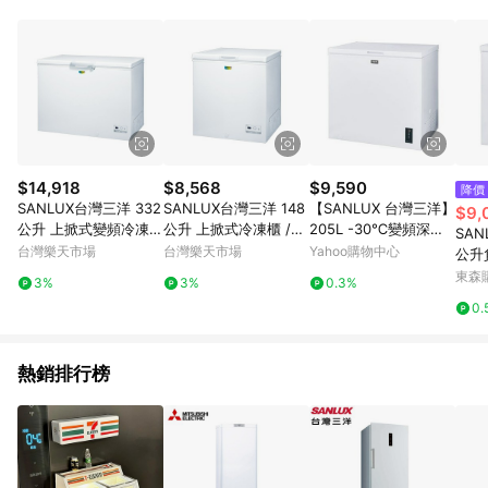
POINTS 回饋。 (3) 若購買之訂單（包含預購商品）未符合樂天
市場 45 天內完成訂單出貨及結帳，則不符合贈點資格。 (4) 如
使用APP、或中途瀏覽比價網、回饋網、Google等其他網頁、或
由網頁版(電腦版/手機版網頁)切換為App都將會造成追蹤中斷而
無法進行 LINE POINTS 回饋。 (5) LINE 購物為購物資訊整合性
平台，商品資料更新會有時間差，如顯示之商品規格、顏色、價
位、贈品與台灣樂天市場銷售網頁不符，以銷售網頁標示為準。
(6) 導購訂單已逾 365 天，根據台灣樂天回饋規定，逾期訂單將
不符合回饋資格。 (7) 若上述或其他原因，致使消費者無接收到
$14,918
$8,568
$9,590
降價
點數回饋或點數回饋有爭議，台灣樂天市場保有更改條款與法律
SANLUX台灣三洋 332
SANLUX台灣三洋 148
【SANLUX 台灣三洋】
$9,
追訴之權利，活動詳情以樂天市場網站公告為準。
公升 上掀式變頻冷凍櫃
公升 上掀式冷凍櫃 /台
205L -30℃變頻深溫
SAN
/台 SCF-V340GE【AP
SCF-148GE【APP滿
臥式冷凍櫃 SCF-V205
台灣樂天市場
台灣樂天市場
Yahoo購物中心
公升
P滿額下單10%點數(單
額下單4%點數(單一帳
M
櫃SC
東森購
3%
3%
0.3%
一帳號最高1500點)】
號最高1000點)】7/31
0.
8/31止
止
熱銷排行榜