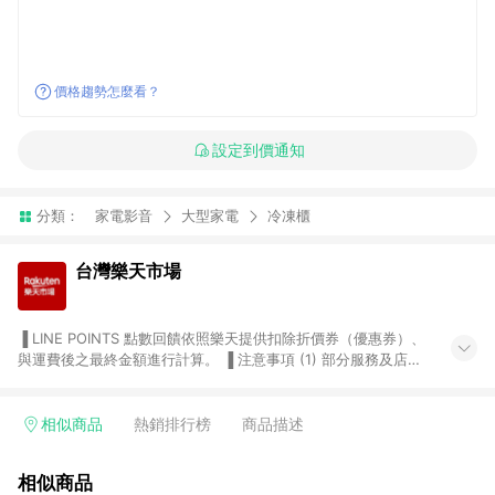
價格趨勢怎麼看？
設定到價通知
分類：
家電影音
大型家電
冷凍櫃
台灣樂天市場
▐ LINE POINTS 點數回饋依照樂天提供扣除折價券（優惠券）、
與運費後之最終金額進行計算。 ▐ 注意事項 (1) 部分服務及店家
不符合贈點資格，購買後將不贈送 LINE POINTS 點數，亦不得使
用點數紅包，如：ezcook 美食廚房、樂天市場商家付款中心、
Smart mobile、神腦生活、JS巨盛、樂天KOBO電子書，請詳閱
相似商品
熱銷排行榜
商品描述
LINE POINTS 加碼店家清單
（https://lin.ee/1MCw7pe/rcfk）。 (2) 需透過 LINE 購物前往
相似商品
台灣樂天市場，並在同一瀏覽器於24小時內結帳，才享有 LINE