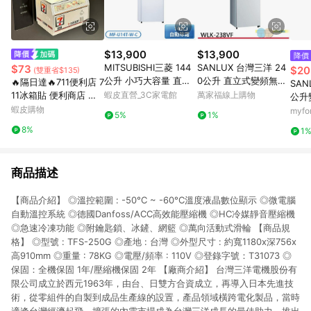
$13,900
$13,900
降價
MITSUBISHI三菱 144
SANLUX 台灣三洋 24
$73
$20
(雙重省$135)
公升 小巧大容量 直立
0公升 直立式變頻無霜
🔥隔日達🔥711便利店 7
SAN
式冷凍櫃 MF-U14T-W
冷凍櫃 WLK-238VF
11冰箱貼 便利商店 小
蝦皮直營_3C家電館
萬家福線上購物
公升
-C 含基本安裝 大型配
夜燈 冰箱貼 磁貼 冰櫃
蝦皮購物
凍櫃S
myf
5%
1%
送
超市模型 3d立體發光
標準
8%
1
家居氛圍感裝飾擺件
商品描述
【商品介紹】 ◎溫控範圍 : -50°C ~ -60°C溫度液晶數位顯示 ◎微電腦
自動溫控系統 ◎德國Danfoss/ACC高效能壓縮機 ◎HC冷媒靜音壓縮機
◎急速冷凍功能 ◎附鑰匙鎖、冰鏟、網籃 ◎萬向活動式滑輪 【商品規
格】 ◎型號 : TFS-250G ◎產地 : 台灣 ◎外型尺寸 : 約寬1180x深756x
高910mm ◎重量 : 78KG ◎電壓/頻率 : 110V ◎登錄字號：T31073 ◎
保固：全機保固 1年/壓縮機保固 2年 【廠商介紹】 台灣三洋電機股份有
限公司成立於西元1963年，由台、日雙方合資成立，再導入日本先進技
術，從零組件的自製到成品生產線的設置，產品領域橫跨電化製品，當時