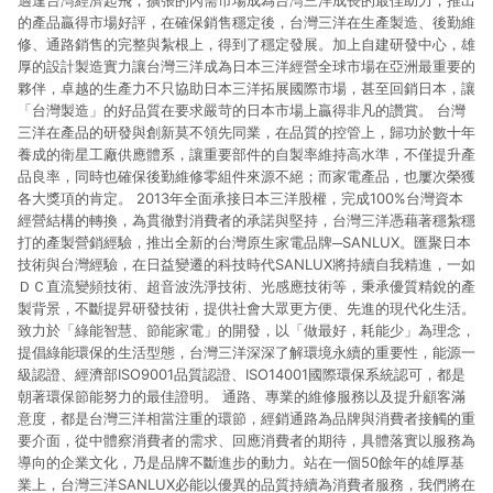
適逢台灣經濟起飛，擴張的內需市場成為台灣三洋成長的最佳助力，推出
的產品贏得市場好評，在確保銷售穩定後，台灣三洋在生產製造、後勤維
修、通路銷售的完整與紮根上，得到了穩定發展。加上自建研發中心，雄
厚的設計製造實力讓台灣三洋成為日本三洋經營全球市場在亞洲最重要的
夥伴，卓越的生產力不只協助日本三洋拓展國際市場，甚至回銷日本，讓
「台灣製造」的好品質在要求嚴苛的日本市場上贏得非凡的讚賞。 台灣
三洋在產品的研發與創新莫不領先同業，在品質的控管上，歸功於數十年
養成的衛星工廠供應體系，讓重要部件的自製率維持高水準，不僅提升產
品良率，同時也確保後勤維修零組件來源不絕；而家電產品，也屢次榮獲
各大獎項的肯定。 2013年全面承接日本三洋股權，完成100%台灣資本
經營結構的轉換，為貫徹對消費者的承諾與堅持，台灣三洋憑藉著穩紮穩
打的產製營銷經驗，推出全新的台灣原生家電品牌─SANLUX。匯聚日本
技術與台灣經驗，在日益變遷的科技時代SANLUX將持續自我精進，一如
ＤＣ直流變頻技術、超音波洗淨技術、光感應技術等，秉承優質精銳的產
製背景，不斷提昇研發技術，提供社會大眾更方便、先進的現代化生活。
致力於「綠能智慧、節能家電」的開發，以「做最好，耗能少」為理念，
提倡綠能環保的生活型態，台灣三洋深深了解環境永續的重要性，能源一
級認證、經濟部ISO9001品質認證、ISO14001國際環保系統認可，都是
朝著環保節能努力的最佳證明。 通路、專業的維修服務以及提升顧客滿
意度，都是台灣三洋相當注重的環節，經銷通路為品牌與消費者接觸的重
要介面，從中體察消費者的需求、回應消費者的期待，具體落實以服務為
導向的企業文化，乃是品牌不斷進步的動力。站在一個50餘年的雄厚基
業上，台灣三洋SANLUX必能以優異的品質持續為消費者服務，我們將在