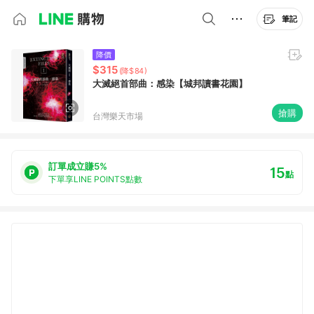
筆記
降價
$315
(降$84)
大滅絕首部曲：感染【城邦讀書花園】
搶購
台灣樂天市場
訂單成立賺5%
15
點
下單享LINE POINTS點數