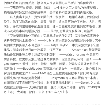
們和政府可能如何反應。讀來令人反省並關心自己所在的這個世界！
——亞馬遜評論 疫病、恐慌、陰謀、人性揉合入巨大恢弘的敘事架構，
猶能遊刃有餘緊扣命題抽絲剝繭，是作者科幻驚悚之作的再進化版。
——名人書房主持人、資深新聞主播，詹慶齡 一翻開這本書，我就被感
染了。除了我熟悉的非洲、病毒、醫療，這本書更融合了科技、人性、與
末日。多次想逃離書中的血腥災難，卻不自覺被陰謀背後的驚奇吸引，無
法不沉浸這本科幻懸疑小說。 ——馬偕紀念醫院兒科醫師，戴裕霖
【「亞特蘭提斯進化三部曲」亞馬遜讀者絕佳好評】 完美融合真實歷史
與科學幻想的上乘傑作！ ——Holly Y 精采萬分又高潮迭起的小說，其中
幾個重大轉折讓人不可思議！ ——Katya Taylor 一本完全無法放下它的
作品，我拿起來後只能一路看完，停不下來！ ——Amazonian 新型態冒
險動作驚悚推理文學！超級緊張刺激啊！ ——Watsondrums 作者精巧
揉合科技、歷史以及無止境想像力的故事，完全值得花時間一讀！ ——R
yan Horvath 驚悚、刺激、懸疑、陰謀、娛樂，充滿各式天外奇想的快
感冒險！ ——BeachReader 雷霆萬均的處女作！一鳴驚人、雄心萬丈的
解讀永恆奧祕之作！ ——EMW 滿分五星推薦這個故事！如此神奇美妙
詮釋失落的亞特蘭提斯之謎！ ——Doxymom 令人難以置信的一本書，
在讀完前我不肯離開它一秒鐘，非常高興能找到它！ ——Derek D 大滅
絕檔案三部曲—— 大滅絕首部曲．感染 大滅絕二部曲．密碼（2019年6
月上市） 大滅絕三部曲．未來（2019年7月上市）