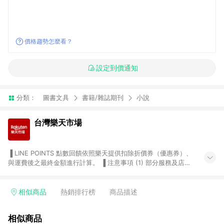
價格趨勢怎麼看？
設定到價通知
分類：
圖書文具
書籍/雜誌期刊
小說
台灣樂天市場
▐ LINE POINTS 點數回饋依照樂天提供扣除折價券（優惠券）、
與運費後之最終金額進行計算。 ▐ 注意事項 (1) 部分服務及店家
不符合贈點資格，購買後將不贈送 LINE POINTS 點數，亦不得使
用點數紅包，如：ezcook 美食廚房、樂天市場商家付款中心、
Smart mobile、神腦生活、JS巨盛、樂天KOBO電子書，請詳閱
相似商品
熱銷排行榜
商品描述
LINE POINTS 加碼店家清單
（https://lin.ee/1MCw7pe/rcfk）。 (2) 需透過 LINE 購物前往
相似商品
台灣樂天市場，並在同一瀏覽器於24小時內結帳，才享有 LINE