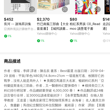
$452
$2,370
$80
$14
長河 -- 謝旭昇詩集
竹已南蕪三部曲【大全
粉紅系男孩 (3)_Read
走訪
套套書】【城邦讀書花
moo 讀墨電子書
通]
亞洲跨境設計購物平台
園】
Pinkoi
Yahoo購物中心
Yahoo購物中心
Yah
1%
1%
1%
0
商品描述
作者：傑瑞．李鐸 譯者：陳岳辰 書系：Best嚴選 出版日期：2019-04-
29 規格：平裝/單色/480頁/14.8cm×21cm 一場逃無可逃、攸關存亡的
戰爭，沒有人能是局外人！ ★美國亞馬遜百大名家、暢銷科幻系列「亞
特蘭提斯進化三部曲」作者，又一醫療科幻驚悚傑作！ ★橫掃美亞三大
科幻排行榜冠軍，作品總銷量突破 4,000,000 冊！ ★作品翻譯成24種
語言發行全球，近3000位讀者星級好評！ 【各界驚豔推薦】 生物人類
學教授 王道還｜瑞典皇家理工學院物理系博士 余海峯｜ 名人書房主持
人 詹慶齡｜馬偕紀念醫院兒科住院醫師 戴裕霖｜ 作家 譚劍 【英國