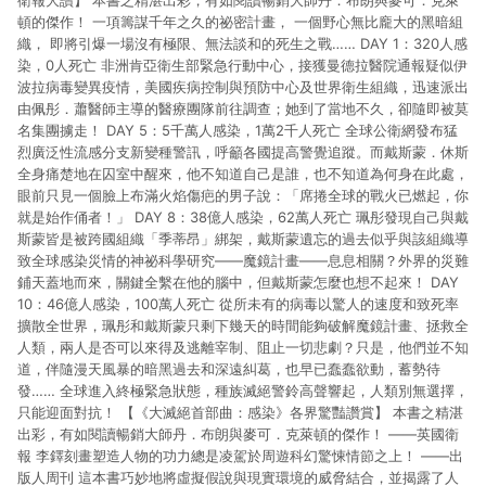
衛報大讚】 本書之精湛出彩，有如閱讀暢銷大師丹．布朗與麥可．克萊
頓的傑作！ 一項籌謀千年之久的祕密計畫， 一個野心無比龐大的黑暗組
織， 即將引爆一場沒有極限、無法談和的死生之戰…… DAY 1：320人感
染，0人死亡 非洲肯亞衛生部緊急行動中心，接獲曼德拉醫院通報疑似伊
波拉病毒變異疫情，美國疾病控制與預防中心及世界衛生組織，迅速派出
由佩彤．蕭醫師主導的醫療團隊前往調查；她到了當地不久，卻隨即被莫
名集團擄走！ DAY 5：5千萬人感染，1萬2千人死亡 全球公衛網發布猛
烈廣泛性流感分支新變種警訊，呼籲各國提高警覺追蹤。而戴斯蒙．休斯
全身痛楚地在囚室中醒來，他不知道自己是誰，也不知道為何身在此處，
眼前只見一個臉上布滿火焰傷疤的男子說：「席捲全球的戰火已燃起，你
就是始作俑者！」 DAY 8：38億人感染，62萬人死亡 珮彤發現自己與戴
斯蒙皆是被跨國組織「季蒂昂」綁架，戴斯蒙遺忘的過去似乎與該組織導
致全球感染災情的神祕科學研究——魔鏡計畫——息息相關？外界的災難
鋪天蓋地而來，關鍵全繫在他的腦中，但戴斯蒙怎麼也想不起來！ DAY
10：46億人感染，100萬人死亡 從所未有的病毒以驚人的速度和致死率
擴散全世界，珮彤和戴斯蒙只剩下幾天的時間能夠破解魔鏡計畫、拯救全
人類，兩人是否可以來得及逃離宰制、阻止一切悲劇？只是，他們並不知
道，伴隨漫天風暴的暗黑過去和深遠糾葛，也早已蠢蠢欲動，蓄勢待
發…… 全球進入終極緊急狀態，種族滅絕警鈴高聲響起，人類別無選擇，
只能迎面對抗！ 【《大滅絕首部曲：感染》各界驚豔讚賞】 本書之精湛
出彩，有如閱讀暢銷大師丹．布朗與麥可．克萊頓的傑作！ ——英國衛
報 李鐸刻畫塑造人物的功力總是凌駕於周遊科幻驚悚情節之上！ ——出
版人周刊 這本書巧妙地將虛擬假說與現實環境的威脅結合，並揭露了人