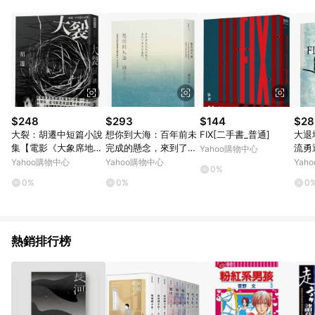
POINTS 回饋。 (3) 若購買之訂單（包含預購商品）未符合樂天
市場 45 天內完成訂單出貨及結帳，則不符合贈點資格。 (4) 如
使用APP、或中途瀏覽比價網、回饋網、Google等其他網頁、或
由網頁版(電腦版/手機版網頁)切換為App都將會造成追蹤中斷而
無法進行 LINE POINTS 回饋。 (5) LINE 購物為購物資訊整合性
平台，商品資料更新會有時間差，如顯示之商品規格、顏色、價
位、贈品與台灣樂天市場銷售網頁不符，以銷售網頁標示為準。
(6) 導購訂單已逾 365 天，根據台灣樂天回饋規定，逾期訂單將
不符合回饋資格。 (7) 若上述或其他原因，致使消費者無接收到
$248
$293
$144
$28
點數回饋或點數回饋有爭議，台灣樂天市場保有更改條款與法律
大裂：胡遷中短篇小說
想你到大海：百年前未
FIX[二手書_普通]
大退
追訴之權利，活動詳情以樂天市場網站公告為準。
集【電影《大象席地而
完成的懸念，來到了雨
流勇
Yahoo購物中心
坐》改編原著】[二手
水的盡頭[二手書_普通]
Yahoo購物中心
Yahoo購物中心
Yah
0%
書_良好]
0%
0%
0
熱銷排行榜