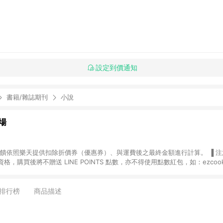
設定到價通知
書籍/雜誌期刊
小說
場
，購買後將不贈送 LINE POINTS 點數，亦不得使用點數紅包，如：ezcoo
rt mobile、神腦生活、JS巨盛、樂天KOBO電子書，請詳閱 LINE POINT
購物前往台灣樂天市場，並在同一瀏覽器於24小時內結帳，才
出貨及結帳，則不符
排行榜
商品描述
E POINTS 回饋。 (5) LINE 購物為購物資訊整合性平台，商品資料更新
規格、顏色、價位、贈品與台灣樂天市場銷售網頁不符，以銷售網頁標示為準。 (6) 