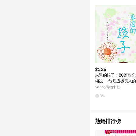
單已逾 365 天，根據台灣樂天回饋
點數回饋或點數回饋有
$225
永遠的孩子：80篇散
細說──他是這樣長大的
書_良好]
Yahoo購物中心
0%
熱銷排行榜