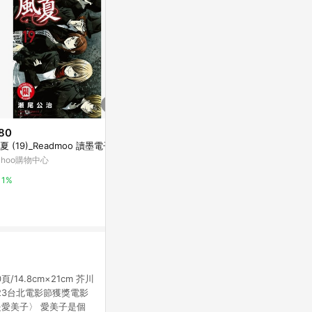
80
$169
降價
夏 (19)_Readmoo 讀墨電子書
小野豬的春天
$418
(降$112)
好]
ahoo購物中心
偽善賊：北一喜多捕物帖三
Yahoo購物中
康是美網購eShop
1%
0%
0%
14.8cm×21cm 芥川
23台北電影節獲獎電影
愛美子〉 愛美子是個