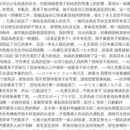
女作以少女純真的目光，生動描繪愛美子的純真對周遭人的影響，展現出一個
，有聲音、有氣息。愛美子無法呼吸。她不知道自己想吸氣還是想吐氣。這一定
開始在一間餐館工作，當她談論自己與喜劇演員的戀情後，發生了令人意想不到的
。」七瀨小姐說了一個知名搞笑藝人的名字。一聽到這個名字休息室裡所有員
〉 住在附近的老奶奶千鶴太太，身體無法站直走路，撐傘也有困難，唯一能說的
的動作，連空氣的震動都讓我害怕。我的聲音、吐出的氣息，好像都能輕易推
薦 我認為憨直是一種優點。《這邊是愛美子》非常有意思。我不像愛美子那麼
我想起了自己的童年。這是一本令人難忘的書。──又吉直樹 ◎日本書店職人推
仍然無法完全消化這個謎團。──札幌弘栄堂書店パセオ西店，坂嵐美 越看越被
水口由紀 孩子的天真到了暴力的地步。純真的筆觸描繪了這一切。與其說令人
新宿南店，竹田勇生 這真的是第一次寫小說的人寫的嗎？我簡直不敢相信。──
會被愛美子所吸引？因為每個人心中都有一個愛美子的小世界。──淳久堂書店池
正在讀這本書的自己。──コーチャン フォー旭川店，林隆治 我覺得今後要繼
タウ徳島店，朝加昌良 我不禁覺得愛美子好可愛，讓我想緊緊擁抱她。──紀伊
哭泣的愛美子哭了，想知道為什麼一切都崩潰了。──オリオン書房ノルテ店，辻
書非常好奇，所以一口氣讀完了。──丸善広島店，中島伏美子 這個故事講的
的視角衝擊了我。──啓文社ポートプラザ店，大原奈緒 ◎日本影視粉專推薦 Ch
絲團 一分鐘的朋友｜影劇部落客 重點就在括號裡｜影評人 雪奈｜日劇劇評
著阿麥與小絹之間的羈絆，這令我一直很好奇編劇坂元裕二為何如此鍾愛這位
終於有機會拜讀今村老師的出道作，才發覺兩人作品的共通點是，都將目光投
老師筆下的愛美子、七瀨小姐所展現對一個人的執著，其實是會令人一開始讀
們遭遇旁人的不理解、甚至是惡意時，即便你無法完全同理她們，卻也會嚐到