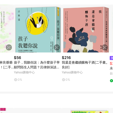
規定，逾期訂單將不符合回饋資格。 (7) 若上述或其他原因，致使消費者無接收到
爭議，台灣樂天市場保有更改條款與法律追訴之權利，活動詳情以樂天市場網
$56
$216
文林良爺爺
孩子，我聽你說：為什麼孩子寧
我還是會繼續釀梅子酒[二手書_
$
！[二手
願問陌生人問題？呂律師深談那
良好]
永
些青少年不願說的真[二手書_良
Yahoo購物中心
Yahoo購物中心
台
好]
0%
0%