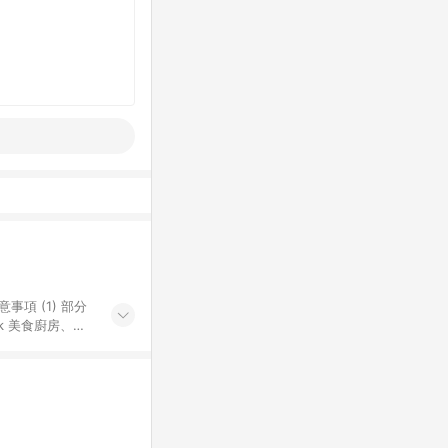
k 美食廚房、樂
S 加碼店家清單
導購訂