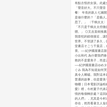
有點古怪的女孩。此處
「聲音好大。不只聲音
餐〉 年長的新人七瀨
是做什麼的？「是藝人
思了。」 〈千鶴太太
「不只是千鶴太太些微
體。」 ◎又吉直樹推
我曾犯的錯很接近，讓
世界。不管讀了多久，
堂書店そごう千葉店，
畏。──紀伊國屋書店
小出和代 為什麼我們
救的不是愛美子，而是
──紀伊國屋書店ゆめ
ぐみ 我為不知道如何
真令人唏噓。我對這本
普通的故事，但是愛美子
物櫃｜日本電影評論粉
愛》裡，今村夏子代表
情的每個轉折處？這回
的人們」，尤其是今村
存在，然而看著主人翁