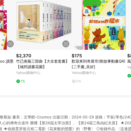
$2,370
$175
$
moo 讀墨
竹已南蕪三部曲【大全套套書】
歡迎來到奇屋市(附故事動畫QR)
風
【城邦讀書花園】
[二手書_良好]
Y
Yahoo購物中心
Yahoo購物中心
1%
0%
如 書系：文學館-Cosmos 出版日期：2024-05-29 規格：平裝/單色/240頁/
心的傳奇出道作 榮獲【第26屆太宰治賞】、【第24屆三島由紀夫賞】 ★20
說 ★收錄貫穿坂元裕二電影《花束般的戀愛》的〈野餐〉 ◎收錄作品 〈這邊是