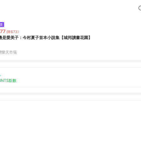
價
77
(降$73)
邊是愛美子：今村夏子首本小說集【城邦讀書花園】
灣樂天市場
%
OINTS點數