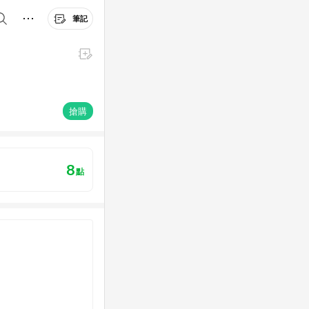
筆記
搶購
8
點