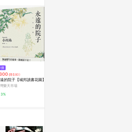
站公告為準。
$146
$243
降價
孩子，我聽你說：為什麼孩子寧
我還是會繼續
300
(降$80)
願問陌生人問題？呂律師深談那
良好]
遠的院子【城邦讀書花園】
些青少年不願說的真[二手書_良
Yahoo購物中心
Yahoo購物中
灣樂天市場
好]
0%
0%
3%