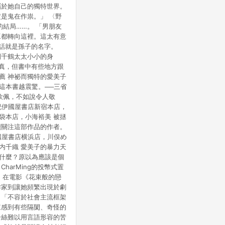
屬於她自己的獨特世界。
是鬼在作祟。」 〈野
結局……。 「男朋友
工都轉向這裡。這太有意
話就是孫子的名字。
倒千鶴太太小小的身
純真，但書中有些地方跟
薦 神祕而獨特的愛美子
這本書越震驚。──三省
欽佩，不如說令人敬
紀伊國屋書店新宿本店，
袋本店，小海裕美 被拯
續關注這部作品的作者。
國屋書店横浜店，川俣め
内千織 愛美子的暴力天
是什麼？原以為應該是個
arMing的投幣式置
 在電影《花束般的戀
作家到讓她頻繁出現於劇
向「不容於社會主流框架
來感到有些隔閡、奇怪的
一絲難以用言語形容的苦