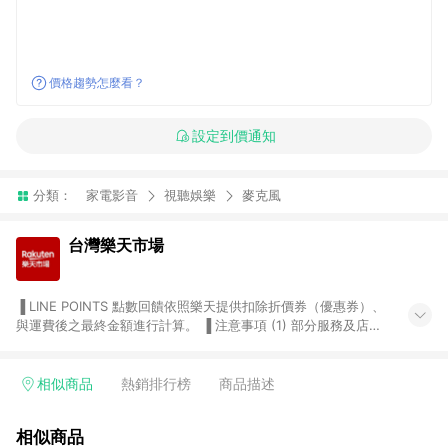
價格趨勢怎麼看？
設定到價通知
分類：
家電影音
視聽娛樂
麥克風
台灣樂天市場
▐ LINE POINTS 點數回饋依照樂天提供扣除折價券（優惠券）、
與運費後之最終金額進行計算。 ▐ 注意事項 (1) 部分服務及店家
不符合贈點資格，購買後將不贈送 LINE POINTS 點數，亦不得使
用點數紅包，如：ezcook 美食廚房、樂天市場商家付款中心、
Smart mobile、神腦生活、JS巨盛、樂天KOBO電子書，請詳閱
相似商品
熱銷排行榜
商品描述
LINE POINTS 加碼店家清單
（https://lin.ee/1MCw7pe/rcfk）。 (2) 需透過 LINE 購物前往
相似商品
台灣樂天市場，並在同一瀏覽器於24小時內結帳，才享有 LINE