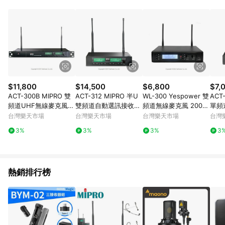
POINTS 回饋。 (3) 若購買之訂單（包含預購商品）未符合樂天
市場 45 天內完成訂單出貨及結帳，則不符合贈點資格。 (4) 如
使用APP、或中途瀏覽比價網、回饋網、Google等其他網頁、或
由網頁版(電腦版/手機版網頁)切換為App都將會造成追蹤中斷而
無法進行 LINE POINTS 回饋。 (5) LINE 購物為購物資訊整合性
平台，商品資料更新會有時間差，如顯示之商品規格、顏色、價
位、贈品與台灣樂天市場銷售網頁不符，以銷售網頁標示為準。
(6) 導購訂單已逾 365 天，根據台灣樂天回饋規定，逾期訂單將
不符合回饋資格。 (7) 若上述或其他原因，致使消費者無接收到
$11,800
$14,500
$6,800
$7,
點數回饋或點數回饋有爭議，台灣樂天市場保有更改條款與法律
ACT-300B MIPRO 雙
ACT-312 MIPRO 半U
WL-300 Yespower 雙
ACT
追訴之權利，活動詳情以樂天市場網站公告為準。
頻道UHF無線麥克風/2
雙頻道自動選訊接收
頻道無線麥克風 200頻
單頻
組原廠耳掛麥克風/一
機/2組原廠耳掛麥克
道選擇/高傳真/抗干擾
機/
台灣樂天市場
台灣樂天市場
台灣樂天市場
台灣
年保固/台灣製
風/一年保固/台灣製
設計/長距接收/防囂叫/
麥克
3%
3%
3%
3
去除雜音/雙天線
造
熱銷排行榜