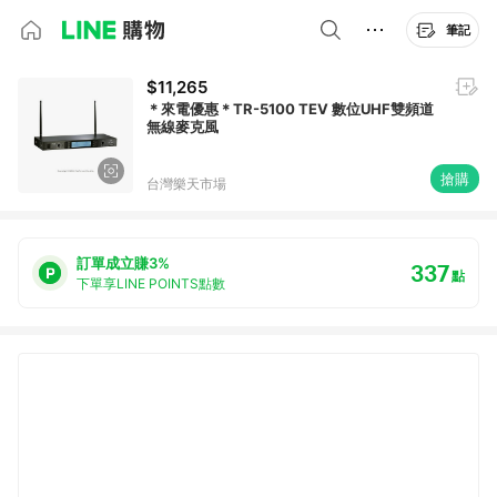
筆記
$11,265
＊來電優惠＊TR-5100 TEV 數位UHF雙頻道
無線麥克風
搶購
台灣樂天市場
訂單成立賺3%
337
點
下單享LINE POINTS點數