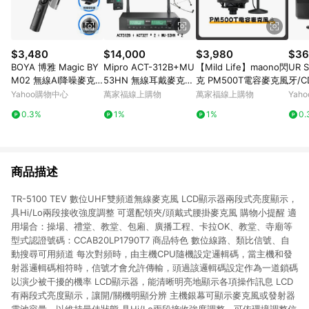
$3,480
$14,000
$3,980
$36
BOYA 博雅 Magic BY
Mipro ACT-312B+MU
【Mild Life】maono閃
UR 
M02 無線AI降噪麥克
53HN 無線耳戴麥克風
克 PM500T電容麥克風
牙/C
風(Type-C 相機 Light
組 (兩支麥克風款)【敦
動式
Yahoo購物中心
萬家福線上購物
萬家福線上購物
Yah
ning三接收器組 防爆
煌樂器】
S60
0.3%
1%
1%
0.
音 拍片採訪 錄音室)
商品描述
TR-5100 TEV 數位UHF雙頻道無線麥克風 LCD顯示器兩段式亮度顯示，
具Hi/Lo兩段接收強度調整 可選配領夾/頭戴式腰掛麥克風 購物小提醒 適
用場合：操場、禮堂、教堂、包廂、廣播工程、卡拉OK、教堂、寺廟等
型式認證號碼：CCAB20LP1790T7 商品特色 數位線路、類比信號、自
動搜尋可用頻道 每次對頻時，由主機CPU隨機設定邏輯碼，當主機和發
射器邏輯碼相符時，信號才會允許傳輸，頭過該邏輯碼設定作為一道鎖碼
以演少被干擾的機率 LCD顯示器，能清晰明亮地顯示各項操作訊息 LCD
有兩段式亮度顯示，讓開/關機明顯分辨 主機銀幕可顯示麥克風或發射器