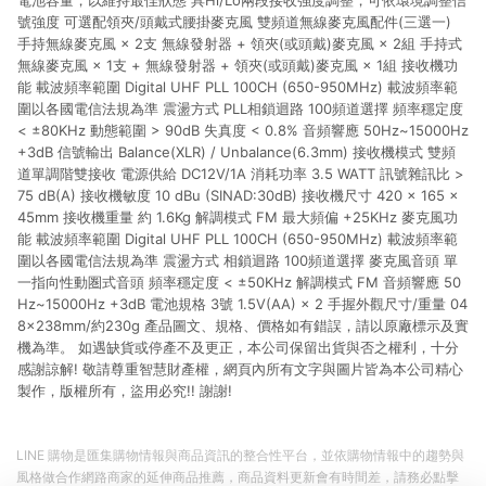
電池容量，以維持最佳狀態 具Hi/Lo兩段接收強度調整，可依環境調整信
號強度 可選配領夾/頭戴式腰掛麥克風 雙頻道無線麥克風配件(三選一)
手持無線麥克風 × 2支 無線發射器 + 領夾(或頭戴)麥克風 × 2組 手持式
無線麥克風 × 1支 + 無線發射器 + 領夾(或頭戴)麥克風 × 1組 接收機功
能 載波頻率範圍 Digital UHF PLL 100CH (650-950MHz) 載波頻率範
圍以各國電信法規為準 震盪方式 PLL相鎖迴路 100頻道選擇 頻率穩定度
< ±80KHz 動態範圍 > 90dB 失真度 < 0.8% 音頻響應 50Hz~15000Hz
+3dB 信號輸出 Balance(XLR) / Unbalance(6.3mm) 接收機模式 雙頻
道單調階雙接收 電源供給 DC12V/1A 消耗功率 3.5 WATT 訊號雜訊比 >
75 dB(A) 接收機敏度 10 dBu (SINAD:30dB) 接收機尺寸 420 × 165 ×
45mm 接收機重量 約 1.6Kg 解調模式 FM 最大頻偏 +25KHz 麥克風功
能 載波頻率範圍 Digital UHF PLL 100CH (650-950MHz) 載波頻率範
圍以各國電信法規為準 震盪方式 相鎖迴路 100頻道選擇 麥克風音頭 單
一指向性動圏式音頭 頻率穩定度 < ±50KHz 解調模式 FM 音頻響應 50
Hz~15000Hz +3dB 電池規格 3號 1.5V(AA) × 2 手握外觀尺寸/重量 04
8×238mm/約230g 產品圖文、規格、價格如有錯誤，請以原廠標示及實
機為準。 如遇缺貨或停產不及更正，本公司保留出貨與否之權利，十分
感謝諒解! 敬請尊重智慧財產權，網頁內所有文字與圖片皆為本公司精心
製作，版權所有，盜用必究!! 謝謝!
LINE 購物是匯集購物情報與商品資訊的整合性平台，並依購物情報中的趨勢與
風格做合作網路商家的延伸商品推薦，商品資料更新會有時間差，請務必點擊