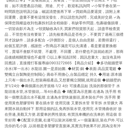
【關於訂單】 ✓賣場無面交，無看貨，一切皆由拍賣平台為主 ✓下標
前，如不清楚產品功能、用途、尺寸，歡迎私訊詢問 ✓小幫手會在第一
時間跟您說明及討論，確認清楚後再下單 ✓買錯商品要退貨，請附上來
回運費，盡量不要有這情況發生，所以請您先詢問，完成美好交易 ✓為
保障您我權益收到包裹拆封請全程錄影，有缺零件問題..包裹碰傷損壞，
一切皆由影片為主 ✓領貨驗收為5天.買家們領貨那天起，請盡早檢查貨
品，不管您有沒有要裝了，請先檢查商品是否有少，不要買了過兩三個禮
拜才說缺件，請多多配合 ✓評價部分，是個人自由意願，若覺得還行，
給個五星評價，感謝您 ✓對商品不滿意可以先溝通，看是要退要換都
可，賣場不會默不吭聲、不處理、不回覆，若什麼也不說就給差評，那商
品後續相關賣場也不處理 ◎以上事項請詳閱，因訊息量大，如沒有及時
回應請，直接撥打客服專線0903272665 【商品介紹】 ◆多功能牆壁單
冷水(單一出水) 水龍頭.圖一是原始圖. ◆材質:銅 ◆表面:高品質電鍍 ◆
雙獨立台製陶瓷控制閥心 壽命不用擔心,台製品穩定 持久 ◆用途:原本牆
上只有一個出水孔.想裝兩樣產品,又想要獨立開關,就用這個 ◆鎖牆壁的
牙1/24分 ◆兩個露出的牙規格:1/2 4分 可接產品如 洗澡的那個管子 水
龍頭進水管,水管接頭,...等4分產品 ◆ B配置為示意圖:右邊為 洗手用 有
裝一個整流器出水不亂噴 左邊為水管快速接頭,原本裝在戶外 洗手用 要
使用黃色塑膠管時 要在插水管 使用完後 又要拆水管 常常拆 水管擴大 再
來開水就自動掉下 那用這個的話,免再拆裝水管,使用完 水管捲曲收好 放
在旁邊,美觀又方便.若愛車的男性朋友.有買洗車機的在洗車的 用這個 非
常好用 ◆C配置示意圖,右邊可以裝沐浴軟管,+一個蓮蓬頭,裝在戶外.可以
洗你的毛小孩 ,以前都是拿塑膠管直接淋,其實洗淨效果不好,因為沒有沖