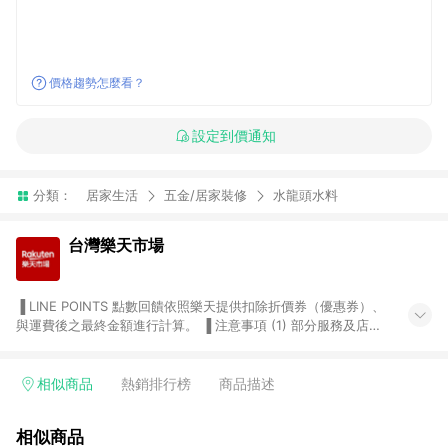
價格趨勢怎麼看？
設定到價通知
分類：
居家生活
五金/居家裝修
水龍頭水料
台灣樂天市場
▐ LINE POINTS 點數回饋依照樂天提供扣除折價券（優惠券）、
與運費後之最終金額進行計算。 ▐ 注意事項 (1) 部分服務及店家
不符合贈點資格，購買後將不贈送 LINE POINTS 點數，亦不得使
用點數紅包，如：ezcook 美食廚房、樂天市場商家付款中心、
Smart mobile、神腦生活、JS巨盛、樂天KOBO電子書，請詳閱
相似商品
熱銷排行榜
商品描述
LINE POINTS 加碼店家清單
（https://lin.ee/1MCw7pe/rcfk）。 (2) 需透過 LINE 購物前往
相似商品
台灣樂天市場，並在同一瀏覽器於24小時內結帳，才享有 LINE