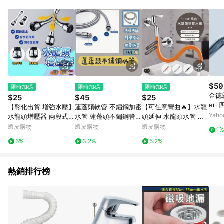
POINTS 回饋。 (3) 若購買之訂單（包含預購商品）未符合樂天
市場 45 天內完成訂單出貨及結帳，則不符合贈點資格。 (4) 如
使用APP、或中途瀏覽比價網、回饋網、Google等其他網頁、或
由網頁版(電腦版/手機版網頁)切換為App都將會造成追蹤中斷而
無法進行 LINE POINTS 回饋。 (5) LINE 購物為購物資訊整合性
平台，商品資料更新會有時間差，如顯示之商品規格、顏色、價
位、贈品與台灣樂天市場銷售網頁不符，以銷售網頁標示為準。
(6) 導購訂單已逾 365 天，根據台灣樂天回饋規定，逾期訂單將
不符合回饋資格。 (7) 若上述或其他原因，致使消費者無接收到
$59
限時加碼
限時加碼
限時加碼
點數回饋或點數回饋有爭議，台灣樂天市場保有更改條款與法律
金德
$25
$45
$25
追訴之權利，活動詳情以樂天市場網站公告為準。
er
【彰化出貨 增強水壓】
蓮蓬頭軟管 不鏽鋼加密
【可任意彎曲🔥】水龍
水閥 
Yah
水龍頭增壓器 兩段式增
水管 蓮蓬頭不鏽鋼管
頭延伸 水龍頭水管 萬
型 
壓全方位小鋼炮 節水龍
蓮蓬頭水管 水管 淋浴
向水龍頭 水管轉接頭
蝦皮購物
蝦皮購物
蝦皮購物
1
器 
頭 旋轉水龍頭 省水 濾
軟管 沐浴軟管 花灑 不
矽膠軟管 廚房水龍頭
6%
3.2%
5.2%
頭 轉接頭 小鋼砲
鏽鋼管 不鏽鋼軟管 防
水管 軟管 轉接頭 水龍
爆 淋浴
頭延長
熱銷排行榜