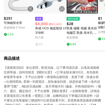
$251
$1
降價
限時加碼
可伸縮排水管
橡膠
$4,000
$28
(降$3,400)
頭軟
東森購物 ETMall
和成 HCG 臉盆龍頭 LF
防臭 磁吸 地漏 落水頭
網墊
台灣
3199E
地漏芯 防臭 排水孔 帶
0.5%
密封
濾網 水漕 洗手間 廁所
特力屋
蝦皮購物
3
1】1
衛生間 排水管 翻蓋 浴
0%
8.8%
室 防蟲 自動閉合
商品描述
【退換貨須知】 各位老闆，歡迎光臨，以下事項請詳讀，以免造成後續
交易爭議，請特別留意 【關於出貨】 ✓訂單金額未滿100元，有包裝耗
材發票等成本，不予以出貨唷 ✓賣場商品都現貨，直接下標，快速出貨
✓出貨時間為: 星期一到星期五，想快速收到貨，就是快速下標 ✓急件請
選擇”宅配”，4點前完成結帳，.當天寄隔天到 (偏遠、外島地區除外) ✓週
六、週日、國定假日，不予出貨喔 【關於發票】 ✓全館附發票，詳情請
至賣場首頁公告查看 ✓需開立三聯，結帳時請在下單備註區留資料 ✓請
不要在店長客服留三聯資料!!!出貨頁面看不到，若需更換需負擔來回郵費