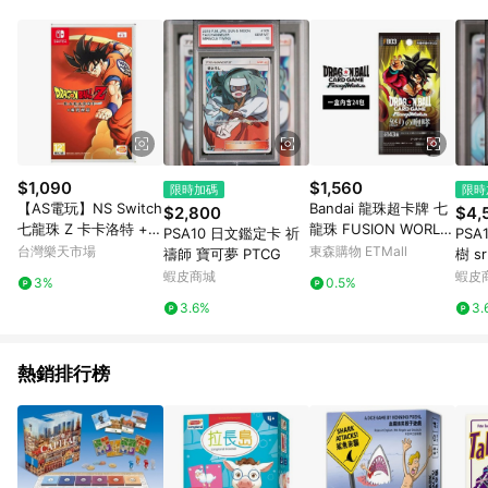
POINTS 回饋。 (3) 若購買之訂單（包含預購商品）未符合樂天
市場 45 天內完成訂單出貨及結帳，則不符合贈點資格。 (4) 如
使用APP、或中途瀏覽比價網、回饋網、Google等其他網頁、或
由網頁版(電腦版/手機版網頁)切換為App都將會造成追蹤中斷而
無法進行 LINE POINTS 回饋。 (5) LINE 購物為購物資訊整合性
平台，商品資料更新會有時間差，如顯示之商品規格、顏色、價
位、贈品與台灣樂天市場銷售網頁不符，以銷售網頁標示為準。
(6) 導購訂單已逾 365 天，根據台灣樂天回饋規定，逾期訂單將
不符合回饋資格。 (7) 若上述或其他原因，致使消費者無接收到
$1,090
$1,560
限時加碼
限時
點數回饋或點數回饋有爭議，台灣樂天市場保有更改條款與法律
【AS電玩】NS Switch
Bandai 龍珠超卡牌 七
$2,800
$4,
追訴之權利，活動詳情以樂天市場網站公告為準。
七龍珠 Z 卡卡洛特 +
龍珠 FUSION WORLD
PSA10 日文鑑定卡 祈
PSA
新覺醒組合 中文版
卡牌遊戲 補充包 憤怒
台灣樂天市場
東森購物 ETMall
禱師 寶可夢 PTCG
樹 s
的咆哮 FB03 日文版
蝦皮商城
蝦皮
3%
0.5%
（一盒）
3.6%
3.
熱銷排行榜