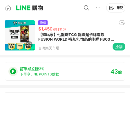
筆記
降價
$1,450
(降$110)
【御玩家】七龍珠TCG 龍珠超卡牌遊戲
FUSION WORLD 補充包 憤怒的咆哮 FB03 日
文版
搶購
台灣樂天市場
訂單成立賺3%
43
點
下單享LINE POINTS點數