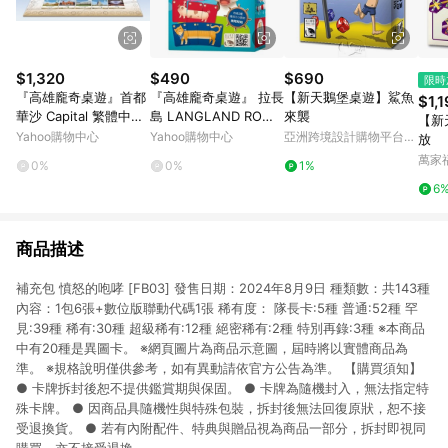
$1,320
$490
$690
限時
『高雄龐奇桌遊』首都
『高雄龐奇桌遊』 拉長
【新天鵝堡桌遊】鯊魚
$1,
華沙 Capital 繁體中文
島 LANGLAND ROM
來襲
【新
版 正版桌上遊戲專賣店
ME 繁體中文版 正版桌
Yahoo購物中心
Yahoo購物中心
亞洲跨境設計購物平台
放
上遊戲專賣店
Pinkoi
萬家
0%
0%
1%
6
商品描述
補充包 憤怒的咆哮 [FB03] 發售日期：2024年8月9日 種類數：共143種
內容：1包6張+數位版聯動代碼1張 稀有度： 隊長卡:5種 普通:52種 罕
見:39種 稀有:30種 超級稀有:12種 絕密稀有:2種 特別再錄:3種 ※本商品
中有20種是異圖卡。 ※網頁圖片為商品示意圖，屆時將以實體商品為
準。 ※規格說明僅供參考，如有異動請依官方公告為準。 【購買須知】
● 卡牌拆封後恕不提供鑑賞期與保固。 ● 卡牌為隨機封入，無法指定特
殊卡牌。 ● 因商品具隨機性與特殊包裝，拆封後無法回復原狀，恕不接
受退換貨。 ● 若有內附配件、特典與贈品視為商品一部分，拆封即視同