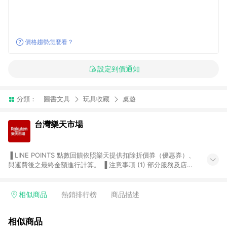
價格趨勢怎麼看？
設定到價通知
分類：
圖書文具
玩具收藏
桌遊
台灣樂天市場
▐ LINE POINTS 點數回饋依照樂天提供扣除折價券（優惠券）、
與運費後之最終金額進行計算。 ▐ 注意事項 (1) 部分服務及店家
不符合贈點資格，購買後將不贈送 LINE POINTS 點數，亦不得使
用點數紅包，如：ezcook 美食廚房、樂天市場商家付款中心、
Smart mobile、神腦生活、JS巨盛、樂天KOBO電子書，請詳閱
相似商品
熱銷排行榜
商品描述
LINE POINTS 加碼店家清單
（https://lin.ee/1MCw7pe/rcfk）。 (2) 需透過 LINE 購物前往
相似商品
台灣樂天市場，並在同一瀏覽器於24小時內結帳，才享有 LINE