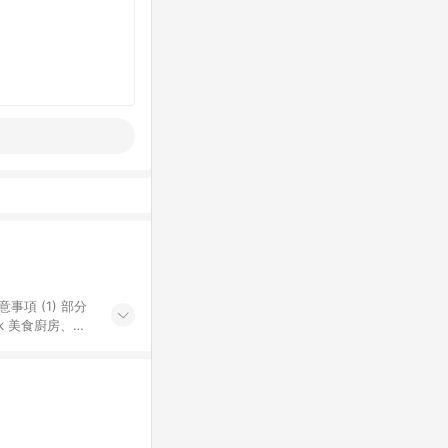
k 美食廚房、樂
S 加碼店家清單
導購訂