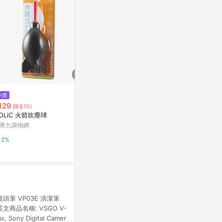
$295
$199
降價
Roborock Saros Z70、 Saros 2
【Kelly C
129
(降$70)
0 Sonic、Saros 20、G30、G2
鏡頭清潔布//
OLiC 火箭吹塵球
0S Ultra、Qrevo Edge 2 Pro、
機不挑色)
Roborock 石頭科技線上商城
PChome 24h
乘九購物網
Qrevo CurvX、Qrevo Curv、Q
1%
1%
2%
revo Edge 2、Qrevo EdgeT、
Qrevo L Pro、Qrevo EdgeC、
Qrevo C Pro、Qrevo C、Qrev
o L、Q8、Q8 Max Pro 專用零
纏繞兩爪邊刷共2入
鏡頭筆 VP03E 清潔筆
潔 英文商品名稱: VSGO V-
x, Sony Digital Camer