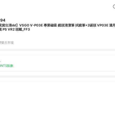
394
現貨出清dd】VSGO V-P03E 專業磁吸 鏡頭清潔筆 拭鏡筆+2碳頭 VP03E
 PS VR2 頭戴_FF3
灣樂天市場
%
OINTS點數