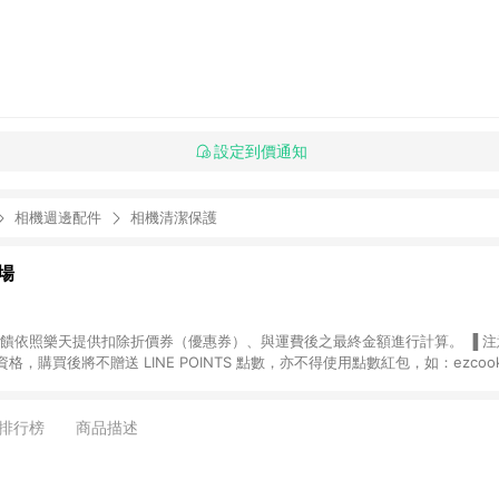
設定到價通知
相機週邊配件
相機清潔保護
場
，購買後將不贈送 LINE POINTS 點數，亦不得使用點數紅包，如：ezcoo
rt mobile、神腦生活、JS巨盛、樂天KOBO電子書，請詳閱 LINE POINT
購物前往台灣樂天市場，並在同一瀏覽器於24小時內結帳，才
出貨及結帳，則不符
排行榜
商品描述
E POINTS 回饋。 (5) LINE 購物為購物資訊整合性平台，商品資料更新
規格、顏色、價位、贈品與台灣樂天市場銷售網頁不符，以銷售網頁標示為準。 (6) 