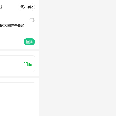
筆記
 適用於相機光學鏡頭
搶購
11
點