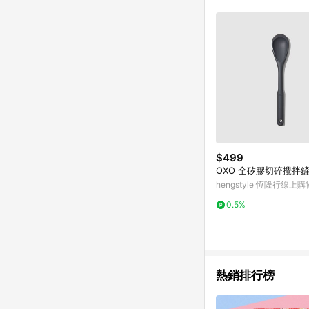
單已逾 365 天，根據台灣樂天回饋
點數回饋或點數回饋有
$499
OXO 全矽膠切碎攪拌
hengstyle 恆隆行線上購
0.5%
熱銷排行榜