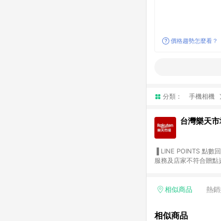
價格趨勢怎麼看？
分類：
手機相機
台灣樂天市
▐ LINE POINTS 點數回饋依照樂天提供扣除折價券（優惠券）、與運費後之最終金額進行計算。 ▐ 注意事項 (1) 部分
服務及店家不符合贈點資格
天市場商家付款中心、Sma
（https://lin.ee/1MCw7pe/rcfk）。 (2) 需透過 LINE 
享有 LINE POINTS 回饋。 (3) 若購買之訂單（包含預購商品）未符合樂天市場 45 天內完成訂單
相似商品
熱銷
合贈點資格。 (4) 如使用APP、或中途瀏覽比價網、回饋網、Google等其他網頁、或由網頁版(電腦版/手機版網頁)切
換為App都將會造成追蹤中斷而無法進行 LIN
相似商品
會有時間差，如顯示之商品