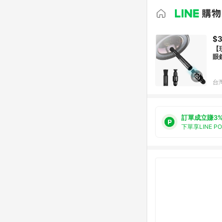
$
【
眼鏡
台
訂單成立賺3
下單享LINE P