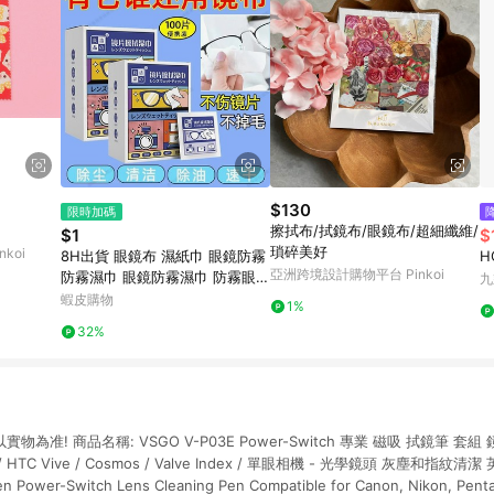
$130
限時加碼
擦拭布/拭鏡布/眼鏡布/超細纖維/
$1
$
瑣碎美好
koi
8H出貨 眼鏡布 濕紙巾 眼鏡防霧
H
亞洲跨境設計購物平台 Pinkoi
防霧濕巾 眼鏡防霧濕巾 防霧眼鏡
九
布 眼鏡擦拭 手機擦拭佈 鏡片清
蝦皮購物
1%
潔濕巾
32%
物為准! 商品名稱: VSGO V-P03E Power-Switch 專業 磁吸 拭鏡筆 套組 
 / HTC Vive / Cosmos / Valve Index / 單眼相機 - 光學鏡頭 灰塵和指紋清
n Power-Switch Lens Cleaning Pen Compatible for Canon, Nikon, Penta