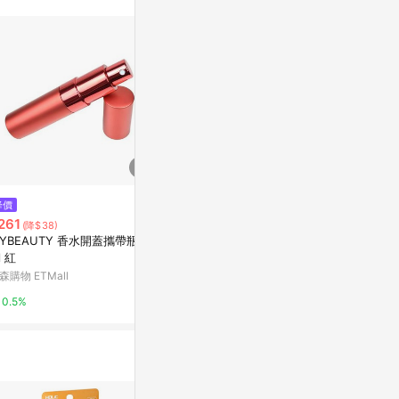
站公告為準。
$900
$270
降價
米諾諾304全不鏽鋼蓮蓬頭-水舞
SUPER休普
261
(降$38)
型-2支
器
YBEAUTY 香水開蓋攜帶瓶 15
萬家福線上購物
Yahoo購物中
l 紅
森購物 ETMall
1%
1%
0.5%