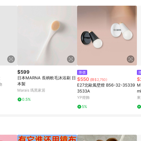
規定，逾期訂單將不符合回饋資格。 (7) 若上述或其他原因，致使消費者無接收到
爭議，台灣樂天市場保有更改條款與法律追訴之權利，活動詳情以樂天市場網
$599
降價
鏟
日本MARNA 長柄軟毛沐浴刷 日
$550
$
(降$2,750)
本製
物
E27北歐風壁燈 B56-32-35339
M
Marais 瑪黑家居
3533A
m
YP燈飾
東
0.5%
5%