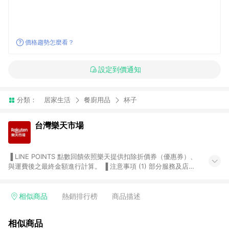
價格趨勢怎麼看？
設定到價通知
分類：
居家生活
餐廚用品
杯子
台灣樂天市場
▐ LINE POINTS 點數回饋依照樂天提供扣除折價券（優惠券）、
與運費後之最終金額進行計算。 ▐ 注意事項 (1) 部分服務及店家
不符合贈點資格，購買後將不贈送 LINE POINTS 點數，亦不得使
用點數紅包，如：ezcook 美食廚房、樂天市場商家付款中心、
Smart mobile、神腦生活、JS巨盛、樂天KOBO電子書，請詳閱
相似商品
熱銷排行榜
商品描述
LINE POINTS 加碼店家清單
（https://lin.ee/1MCw7pe/rcfk）。 (2) 需透過 LINE 購物前往
相似商品
台灣樂天市場，並在同一瀏覽器於24小時內結帳，才享有 LINE