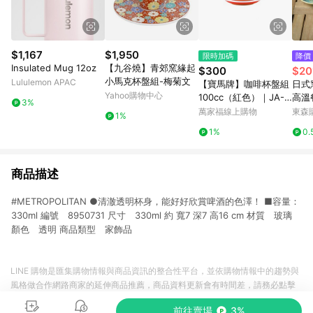
$1,167
$1,950
限時加碼
降價
Insulated Mug 12oz
【九谷燒】青郊窯緣起
$300
$20
小馬克杯盤組-梅菊文
Lululemon APAC
【寶馬牌】咖啡杯盤組
日式
Yahoo購物中心
100cc（紅色）｜JA-C
高溫
3%
100-SET-R
杯宿
萬家福線上購物
東森購
1%
1%
0.
商品描述
#METROPOLITAN ●清澈透明杯身，能好好欣賞啤酒的色澤！ ■容量：
330ml 編號 8950731 尺寸 330ml 約 寬7 深7 高16 cm 材質 玻璃
顏色 透明 商品類型 家飾品
LINE 購物是匯集購物情報與商品資訊的整合性平台，並依購物情報中的趨勢與
風格做合作網路商家的延伸商品推薦，商品資料更新會有時間差，請務必點擊
商品至各合作網路商家，確認現售價與購物條件，一切資訊以合作廠商網頁為
前往賣場
3%
準。