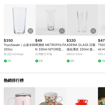
POINTS 回饋。 (3) 若購買之訂單（包含預購商品）未符合樂天
市場 45 天內完成訂單出貨及結帳，則不符合贈點資格。 (4) 如
使用APP、或中途瀏覽比價網、回饋網、Google等其他網頁、或
由網頁版(電腦版/手機版網頁)切換為App都將會造成追蹤中斷而
無法進行 LINE POINTS 回饋。 (5) LINE 購物為購物資訊整合性
平台，商品資料更新會有時間差，如顯示之商品規格、顏色、價
位、贈品與台灣樂天市場銷售網頁不符，以銷售網頁標示為準。
(6) 導購訂單已逾 365 天，根據台灣樂天回饋規定，逾期訂單將
不符合回饋資格。 (7) 若上述或其他原因，致使消費者無接收到
$350
$49
$320
$47
點數回饋或點數回饋有爭議，台灣樂天市場保有更改條款與法律
ToyoSasaki｜山喜水杯
啤酒杯 METROPOLITA
ADERIA GLASS 日製
TS
追訴之權利，活動詳情以樂天市場網站公告為準。
320cc
N 330ml NITORI宜得
強化薄吹 250ml 玻璃
ml 
利家居
啤酒杯｜單品
有.設計uDesign
台灣樂天市場
WAGA Store
HOL
2%
3%
3%
1
熱銷排行榜