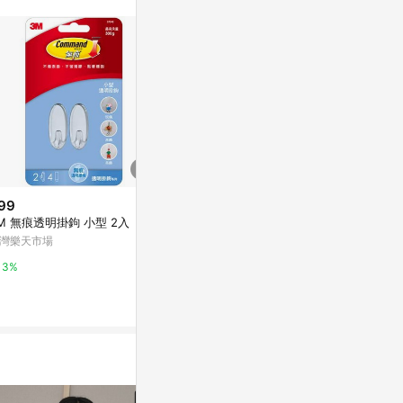
站公告為準。
99
$109
限時加碼
M 無痕透明掛鉤 小型 2入
3M 小型防水掛勾18009
$169
灣樂天市場
Yahoo購物中心
【龍品文創】3
動掛鉤
3%
0%
萬家福線上購
1%