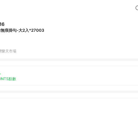
16
M無痕掛勾-大2入*27003
灣樂天市場
%
OINTS點數