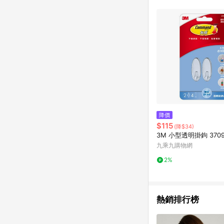
單已逾 365 天，根據台灣樂天回饋
點數回饋或點數回饋有
降價
$115
(降$34)
3M 小型透明掛鉤 370
九乘九購物網
2%
熱銷排行榜