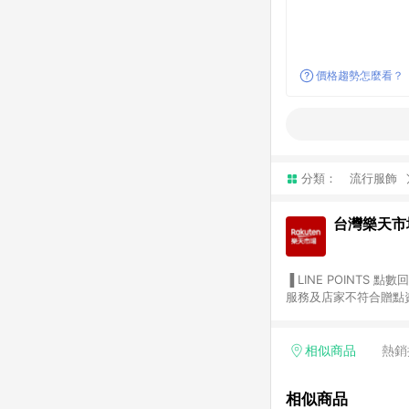
價格趨勢怎麼看？
分類：
流行服飾
台灣樂天市
▐ LINE POINTS 點數回饋依照樂天提供扣除折價券（優惠券）、與運費後之最終金額進行計算。 ▐ 注意事項 (1) 部分
服務及店家不符合贈點資格
天市場商家付款中心、Sma
（https://lin.ee/1MCw7pe/rcfk）。 (2) 需透過 LINE 
享有 LINE POINTS 回饋。 (3) 若購買之訂單（包含預購商品）未符合樂天市場 45 天內完成訂單
相似商品
熱銷
合贈點資格。 (4) 如使用APP、或中途瀏覽比價網、回饋網、Google等其他網頁、或由網頁版(電腦版/手機版網頁)切
換為App都將會造成追蹤中斷而無法進行 LIN
相似商品
會有時間差，如顯示之商品