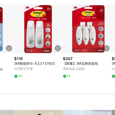
規定，逾期訂單將不符合回饋資格。 (7) 若上述或其他原因，致使消費者無接收到
爭議，台灣樂天市場保有更改條款與法律追訴之權利，活動詳情以樂天市場網
$116
$207
$
3M無痕掛勾-大2入*27003
【限量】3M五鉤加值包
3
台灣樂天市場
萬家福線上購物
台
92
3%
1%