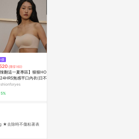
$118
降價
降價
貓咪小品 花
520
$614
(降$160)
(降$53)
那天
辣翻這一夏專區】狠狠HOLD
3M無痕極淨防水收納系列-多用
亞洲跨境設計購物
24HRS無感平口內衣(日不落
途排鉤組G2
)
shionforyes
特力屋
1%
5%
1%
kg ★去除時不傷粘著表