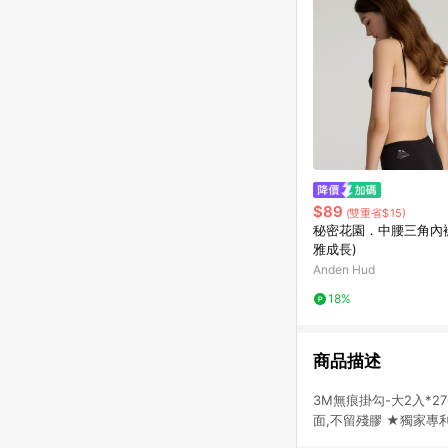
$89
(雙重省$15)
秘密花園．中腰三角內褲
雅成長)
Anden Hud
18%
商品描述
3M無痕掛勾-大2入*
面,不留殘膠 ★獨家專