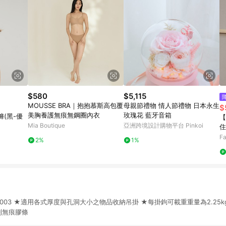
$580
$5,115
MOUSSE BRA｜抱抱慕斯高包覆
母親節禮物 情人節禮物 日本永生
$
美胸養護無痕無鋼圈內衣
玫瑰花 藍牙音箱
(黑-優
【
Mia Boutique
亞洲跨境設計購物平台 Pinkoi
住
款
Fa
2%
1%
27003 ★適用各式厚度與孔洞大小之物品收納吊掛 ★每掛鉤可載重重量為2.25
利無痕膠條