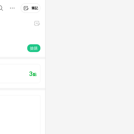
筆記
搶購
3
點