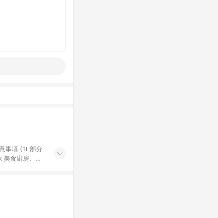
k 美食廚房、樂
S 加碼店家清單
導購訂