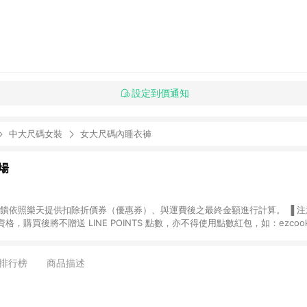
設定到價通知
中大尺碼女裝
女大尺碼內睡衣褲
場
，購買後將不贈送 LINE POINTS 點數，亦不得使用點數紅包，如：ezcoo
rt mobile、神腦生活、JS巨盛、樂天KOBO電子書，請詳閱 LINE POINT
購物前往台灣樂天市場，並在同一瀏覽器於24小時內結帳，才
出貨及結帳，則不符
排行榜
商品描述
E POINTS 回饋。 (5) LINE 購物為購物資訊整合性平台，商品資料更新
規格、顏色、價位、贈品與台灣樂天市場銷售網頁不符，以銷售網頁標示為準。 (6) 