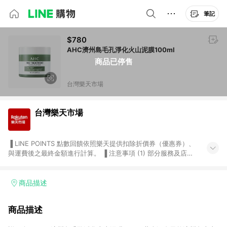
筆記
$780
AHC濟州島毛孔淨化火山泥膜100ml
商品已停售
台灣樂天市場
台灣樂天市場
▐ LINE POINTS 點數回饋依照樂天提供扣除折價券（優惠券）、
與運費後之最終金額進行計算。 ▐ 注意事項 (1) 部分服務及店家
不符合贈點資格，購買後將不贈送 LINE POINTS 點數，亦不得使
用點數紅包，如：ezcook 美食廚房、樂天市場商家付款中心、
Smart mobile、神腦生活、JS巨盛、樂天KOBO電子書，請詳閱
商品描述
LINE POINTS 加碼店家清單
（https://lin.ee/1MCw7pe/rcfk）。 (2) 需透過 LINE 購物前往
商品描述
台灣樂天市場，並在同一瀏覽器於24小時內結帳，才享有 LINE
POINTS 回饋。 (3) 若購買之訂單（包含預購商品）未符合樂天