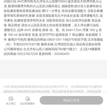
詳細介紹 AHC濟州島毛孔淨化火山泥膜100ml 蘊含源自天然濟州島火山
市場 45 天內完成訂單出貨及結帳，則不符合贈點資格。 (4) 如
使用APP、或中途瀏覽比價網、回饋網、Google等其他網頁、或
泥 嚴選韓國濟州島的火山泥及法國高嶺土 細緻柔軟成分深入肌膚有效去
由網頁版(電腦版/手機版網頁)切換為App都將會造成追蹤中斷而
除肌膚老廢角質將肌膚油垢 髒污一次帶走 添加深層清潔配方 含取自希臘
無法進行 LINE POINTS 回饋。 (5) LINE 購物為購物資訊整合性
愛琴海乳香樹的乳香膠 深度清潔阻塞毛孔中的多於皮脂 潔淨通暢毛孔 提
平台，商品資料更新會有時間差，如顯示之商品規格、顏色、價
亮膚色 肌膚煥發潔淨明亮光采 清新茶樹添加 強大自然淨化能量 商品規
位、贈品與台灣樂天市場銷售網頁不符，以銷售網頁標示為準。
格 商品簡述 源自火山泥及高嶺土的自然清潔能量，深入淨化髒污油垢，
(6) 導購訂單已逾 365 天，根據台灣樂天回饋規定，逾期訂單將
通暢毛孔 品牌 AHC 原產地 南韓 深、寬、高 8x8x7.7cm 淨重 100 g 容
不符合回饋資格。 (7) 若上述或其他原因，致使消費者無接收到
量 100 ml 保存環境 室溫 是否可門市/超商取貨 Y 商品屬性 有效期限 3
點數回饋或點數回饋有爭議，台灣樂天市場保有更改條款與法律
年 藥商許可執照:藥商諮詢專線:0800-051-148許可執照字號:北市衛藥販
追訴之權利，活動詳情以樂天市場網站公告為準。
（松）字第620101C611號 藥商名稱:台灣屈臣氏個人用品商店股份有限
公司藥商地址:台北市松山區八德路四段760號11樓之1、之2及14樓藥商
諮詢專線:(02)27421234 更新時間：20240425
LINE 購物是匯集購物情報與商品資訊的整合性平台，並依購物情報中的趨勢與
風格做合作網路商家的延伸商品推薦，商品資料更新會有時間差，請務必點擊
商品至各合作網路商家，確認現售價與購物條件，一切資訊以合作廠商網頁為
商品已停售
準。
加入筆記
設定到價通知