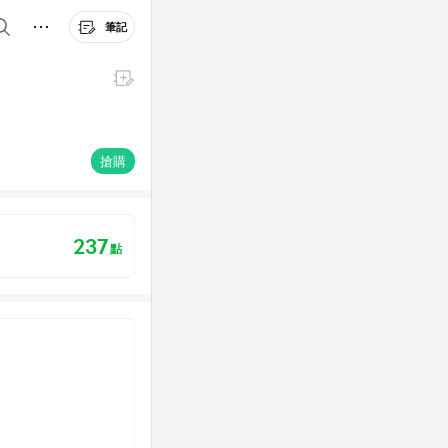
筆記
搶購
237
點