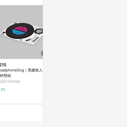
站公告為準。
215
$24,500
$208
eadphoneDog｜黑膠旅人明信
CHASE BLISS PREAMP MKII 效
【信紙組】Mini
杯墊組
果器【敦煌樂器】
器信紙組
.設計uDesign
萬家福線上購物
亞洲跨境設計購物
2%
1%
1%