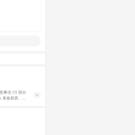
k 美食廚房、樂
S 加碼店家清單
導購訂