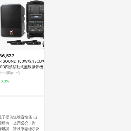
36,537
降價
降價
R SOUND 180W藍牙/CD/US
$2,412
$3,490
(降$268)
(降$1
/SD四頻移動式無線擴音機 PU-
meekee K9 UHF無線專業教學
HyperX Qua
S604CDNB
ahoo購物中心
擴音機 (加購有線麥克風組) 教學
麥克風 黑 872
擴音機 擴音器 教學麥克風 無線
(省 1230)
東森購物 ETMall
台灣樂天市場
0.3%
麥克風 小蜜蜂 無線麥克風
0.5%
3%
的推子提供無噪音性能 出
有，盜用必究!! 謝
有錯誤，請以原廠標示及