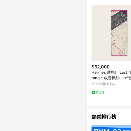
單已逾 365 天，根據台灣樂天回饋
點數回饋或點數回饋有
$52,000
Hermes 愛馬仕 Last Ni
tangle 收音機絲巾 米色
0cm）
Yahoo購物中心
0.3%
熱銷排行榜