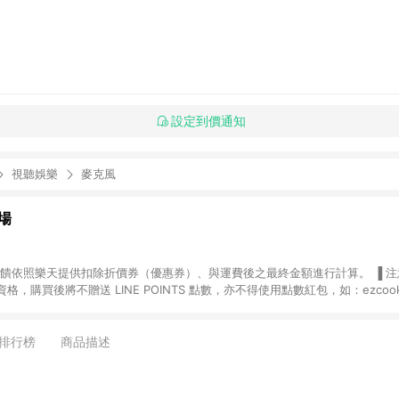
設定到價通知
視聽娛樂
麥克風
場
，購買後將不贈送 LINE POINTS 點數，亦不得使用點數紅包，如：ezcoo
rt mobile、神腦生活、JS巨盛、樂天KOBO電子書，請詳閱 LINE POINT
購物前往台灣樂天市場，並在同一瀏覽器於24小時內結帳，才
出貨及結帳，則不符
排行榜
商品描述
E POINTS 回饋。 (5) LINE 購物為購物資訊整合性平台，商品資料更新
規格、顏色、價位、贈品與台灣樂天市場銷售網頁不符，以銷售網頁標示為準。 (6) 