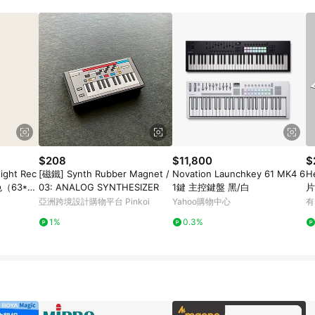
規定，逾期訂單將不符合回饋資格。 (7) 若上述或其他原因，致使消費者無接收到
爭議，台灣樂天市場保有更改條款與法律追訴之權利，活動詳情以樂天市場網
$208
$11,800
$
ght Rec
[磁鐵] Synth Rubber Magnet /
Novation Launchkey 61 MK4 6
H
（63*18
03: ANALOG SYNTHESIZER
1鍵 主控鍵盤 黑/白
片
亞洲跨境設計購物平台 Pinkoi
Yahoo購物中心
有
1%
0.3%