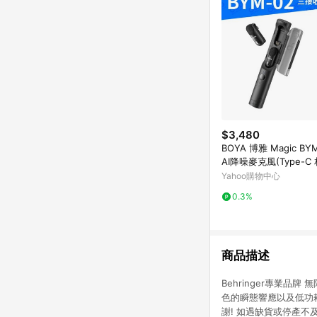
$3,480
BOYA 博雅 Magic BY
AI降噪麥克風(Type-C 
tning三接收器組 防爆
Yahoo購物中心
訪 錄音室)
0.3%
商品描述
Behringer專業
色的瞬態響應以及低功
謝! 如遇缺貨或停產