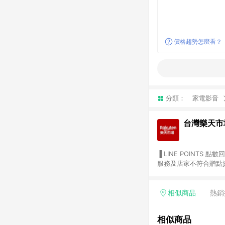
價格趨勢怎麼看？
分類：
家電影音
台灣樂天市
▐ LINE POINTS 點數回饋依照樂天提供扣除折價券（優惠券）、與運費後之最終金額進行計算。 ▐ 注意事項 (1) 部分
服務及店家不符合贈點資格
天市場商家付款中心、Sma
（https://lin.ee/1MCw7pe/rcfk）。 (2) 需透過 LINE 
享有 LINE POINTS 回饋。 (3) 若購買之訂單（包含預購商品）未符合樂天市場 45 天內完成訂單
相似商品
熱銷
合贈點資格。 (4) 如使用APP、或中途瀏覽比價網、回饋網、Google等其他網頁、或由網頁版(電腦版/手機版網頁)切
換為App都將會造成追蹤中斷而無法進行 LIN
相似商品
會有時間差，如顯示之商品