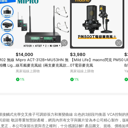
$14,000
$3,980
$
M02 無線
Mipro ACT-312B+MU53HN 無
【Mild Life】maono閃克 PM50
U
相機 Ligh
線耳戴麥克風組 (兩支麥克風款)
0T電容麥克風
B
音 拍片採
【敦煌樂器】
9
萬家福線上購物
萬家福線上購物
Y
1%
1%
品牌 無限接觸式光學交叉推子可調節張力和漸變曲線 出色的3頻段均衡器 VCA控制
耗節能 敬請尊重智慧財產權，網頁內所有文字與圖片皆為本公司精心製作，版權所
不及更正，本公司保留出貨與否之權利，十分感謝諒解! 產品圖文、規格、價格如