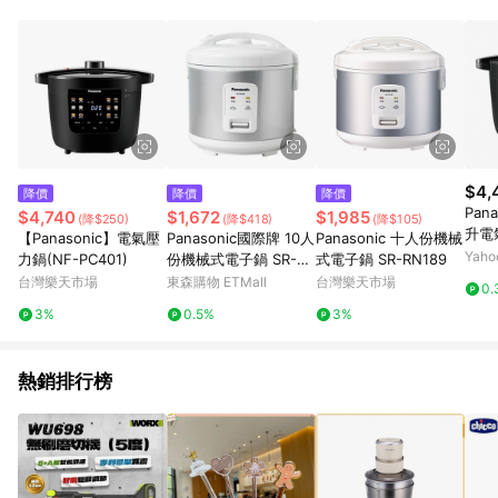
POINTS 回饋。 (3) 若購買之訂單（包含預購商品）未符合樂天
市場 45 天內完成訂單出貨及結帳，則不符合贈點資格。 (4) 如
使用APP、或中途瀏覽比價網、回饋網、Google等其他網頁、或
由網頁版(電腦版/手機版網頁)切換為App都將會造成追蹤中斷而
無法進行 LINE POINTS 回饋。 (5) LINE 購物為購物資訊整合性
平台，商品資料更新會有時間差，如顯示之商品規格、顏色、價
位、贈品與台灣樂天市場銷售網頁不符，以銷售網頁標示為準。
(6) 導購訂單已逾 365 天，根據台灣樂天回饋規定，逾期訂單將
不符合回饋資格。 (7) 若上述或其他原因，致使消費者無接收到
$4,
降價
降價
降價
點數回饋或點數回饋有爭議，台灣樂天市場保有更改條款與法律
Pan
$4,740
$1,672
$1,985
(降$250)
(降$418)
(降$105)
追訴之權利，活動詳情以樂天市場網站公告為準。
升電
【Panasonic】電氣壓
Panasonic國際牌 10人
Panasonic 十人份機械
01
Yah
力鍋(NF-PC401)
份機械式電子鍋 SR-R
式電子鍋 SR-RN189
N189-庫
台灣樂天市場
東森購物 ETMall
台灣樂天市場
0.
3%
0.5%
3%
熱銷排行榜