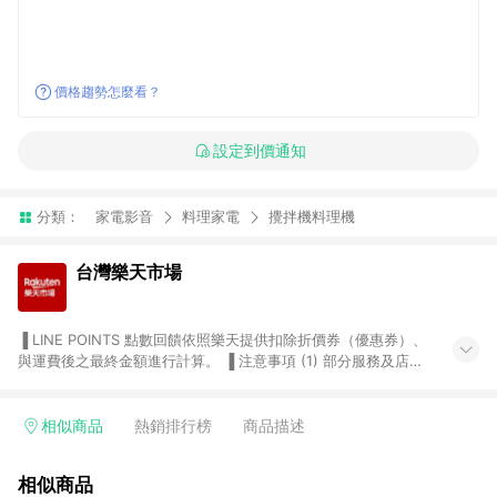
價格趨勢怎麼看？
設定到價通知
分類：
家電影音
料理家電
攪拌機料理機
台灣樂天市場
▐ LINE POINTS 點數回饋依照樂天提供扣除折價券（優惠券）、
與運費後之最終金額進行計算。 ▐ 注意事項 (1) 部分服務及店家
不符合贈點資格，購買後將不贈送 LINE POINTS 點數，亦不得使
用點數紅包，如：ezcook 美食廚房、樂天市場商家付款中心、
Smart mobile、神腦生活、JS巨盛、樂天KOBO電子書，請詳閱
相似商品
熱銷排行榜
商品描述
LINE POINTS 加碼店家清單
（https://lin.ee/1MCw7pe/rcfk）。 (2) 需透過 LINE 購物前往
相似商品
台灣樂天市場，並在同一瀏覽器於24小時內結帳，才享有 LINE