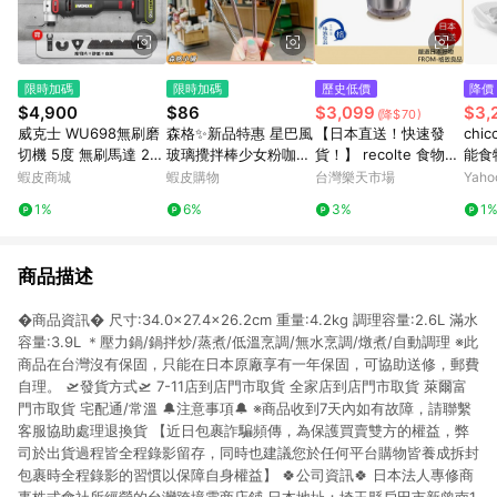
限時加碼
限時加碼
歷史低價
降價
$4,900
$86
$3,099
$3,
(降$70)
威克士 WU698無刷磨
森格✨新品特惠 星巴風
【日本直送！快速發
chi
切機 5度 無刷馬達 20
玻璃攪拌棒少女粉咖啡
貨！】 recolte 食物調
能食
25最新 專利低震動 萬
攪拌棒樹蜂蜜果汁引流
理機 Combo RCP-6 切
蝦皮商城
蝦皮購物
台灣樂天市場
Yah
用寶 切磨機
棒調酒棒
碎 切蒜 攪拌 揉麵團 非
1%
6%
3%
1
充電式
商品描述
�商品資訊� 尺寸:34.0×27.4×26.2cm 重量:4.2kg 調理容量:2.6L 滿水
容量:3.9L ＊壓力鍋/鍋拌炒/蒸煮/低溫烹調/無水烹調/燉煮/自動調理 ※此
商品在台灣沒有保固，只能在日本原廠享有一年保固，可協助送修，郵費
自理。 🛫發貨方式🛫 7-11店到店門市取貨 全家店到店門市取貨 萊爾富
門市取貨 宅配通/常溫 🔔注意事項🔔 ※商品收到7天內如有故障，請聯繫
客服協助處理退換貨 【近日包裹詐騙頻傳，為保護買賣雙方的權益，弊
司於出貨過程皆全程錄影留存，同時也建議您於任何平台購物皆養成拆封
包裹時全程錄影的習慣以保障自身權益】 🍀公司資訊🍀 日本法人專修商