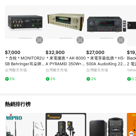
POINTS 回饋。 (3) 若購買之訂單（包含預購商品）未符合樂天
市場 45 天內完成訂單出貨及結帳，則不符合贈點資格。 (4) 如
使用APP、或中途瀏覽比價網、回饋網、Google等其他網頁、或
由網頁版(電腦版/手機版網頁)切換為App都將會造成追蹤中斷而
無法進行 LINE POINTS 回饋。 (5) LINE 購物為購物資訊整合性
平台，商品資料更新會有時間差，如顯示之商品規格、顏色、價
位、贈品與台灣樂天市場銷售網頁不符，以銷售網頁標示為準。
(6) 導購訂單已逾 365 天，根據台灣樂天回饋規定，逾期訂單將
不符合回饋資格。 (7) 若上述或其他原因，致使消費者無接收到
$7,000
$32,900
$27,000
$19
點數回饋或點數回饋有爭議，台灣樂天市場保有更改條款與法律
＊含稅＊MONITOR2U
＊來電優惠＊AK-8000
＊來電享最低價＊HS-
Blac
追訴之權利，活動詳情以樂天市場網站公告為準。
SB Behringer耳朵牌 V
A PYRAMID 350W+3
500A AudioKing 220
2 
CA 控制/USB接口/高
50W 擴大機
W+220W 專業/家庭兩
錄音
台灣樂天市場
台灣樂天市場
台灣樂天市場
Yah
端揚聲器/耳機監控控
用擴大機
一年
3%
3%
3%
0.
制器
熱銷排行榜