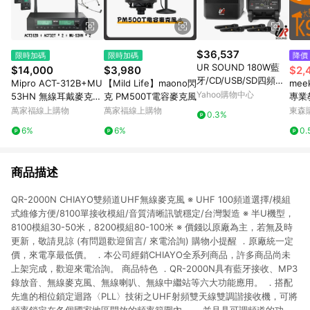
$36,537
限時加碼
限時加碼
降價
UR SOUND 180W藍
$14,000
$3,980
$2,
牙/CD/USB/SD四頻移
Mipro ACT-312B+MU
【Mild Life】maono閃
mee
動式無線擴音機 PU-9
Yahoo購物中心
53HN 無線耳戴麥克風
克 PM500T電容麥克風
專業
S604CDNB
組 (兩支麥克風款)【敦
有線
萬家福線上購物
萬家福線上購物
東森購
0.3%
煌樂器】
音機
6%
6%
0.
風 
無線
商品描述
QR-2000N CHIAYO雙頻道UHF無線麥克風 ※ UHF 100頻道選擇/模組
式維修方便/8100單接收模組/音質清晰訊號穩定/台灣製造 ※ 半U機型，
8100模組30-50米，8200模組80-100米 ※ 價錢以原廠為主，若無及時
更新，敬請見諒 (有問題歡迎留言/ 來電洽詢) 購物小提醒 ．原廠統一定
價，來電享最低價。 ．本公司經銷CHIAYO全系列商品，許多商品尚未
上架完成，歡迎來電洽詢。 商品特色 ．QR-2000N具有藍牙接收、MP3
錄放音、無線麥克風、無線喇叭、無線中繼站等六大功能應用。 ．搭配
先進的相位鎖定迴路〈PLL〉技術之UHF射頻雙天線雙調諧接收機，可將