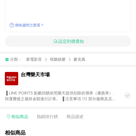
價格趨勢怎麼看？
設定到價通知
分類：
家電影音
視聽娛樂
麥克風
台灣樂天市場
▐ LINE POINTS 點數回饋依照樂天提供扣除折價券（優惠券）、
與運費後之最終金額進行計算。 ▐ 注意事項 (1) 部分服務及店家
不符合贈點資格，購買後將不贈送 LINE POINTS 點數，亦不得使
用點數紅包，如：ezcook 美食廚房、樂天市場商家付款中心、
Smart mobile、神腦生活、JS巨盛、樂天KOBO電子書，請詳閱
相似商品
熱銷排行榜
商品描述
LINE POINTS 加碼店家清單
（https://lin.ee/1MCw7pe/rcfk）。 (2) 需透過 LINE 購物前往
相似商品
台灣樂天市場，並在同一瀏覽器於24小時內結帳，才享有 LINE