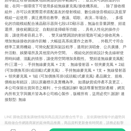
頻率鎖定在各個國家地區開放的頻率範圍內， ．並且具可調頻道的功
能，在同一個環境下可使用多組無線麥克風/接收機系統。 ．除了接收模
組外，亦可以依實際需求搭配嘉友的發射模組、數位錄放音模組以及藍芽
模組一起使用，廣泛應用在教學、會議、唱歌、表演…等場合。 ．多樣
化的功能模組配合液晶顯示器與七段LED顯示器，無論在音量調整、頻道
選擇、接收範圍設定、自動頻道掃瞄等功能， ．具有人性化的操作介
面，讓使用者容易上手。 ．雙天線雙調諧的射頻電路可減少接收死角，
增加無線接收的操作距離，大幅提高系統運作之效率。 ．外觀尺寸符合
標準工業用機箱，可簡化配置與架設程序，適用於演唱會、公共廣播、戶
外活動、娛樂場所及其他室內外空間。 ．模組化的技術設計免去線材使
用時糾纏、混亂的情形，讓使用空間增加美觀性。 雙頻道無線麥克風配
件(三選一) ．手持無線麥克風 × 2支 ．無線發射器 + 領夾麥克風 × 2組
(可加價換耳掛(或頭戴)式麥克風) ．手持無線麥克風 × 1支 + 無線發射器
+ 領夾麥克風 × 1組 (可加價換耳掛(或頭戴)式麥克風) 產品圖文、規格、
價格如有錯誤，請以原廠標示及實機為準。 如遇缺貨或停產不及更正，
本公司保留出貨與否之權利，十分感謝諒解! 敬請尊重智慧財產權，網頁
內所有文字與圖片皆為本公司精心製作，版權所有，盜用必究!! 謝謝! 連
接類型: 無線
LINE 購物是匯集購物情報與商品資訊的整合性平台，並依購物情報中的趨勢與
風格做合作網路商家的延伸商品推薦，商品資料更新會有時間差，請務必點擊
商品至各合作網路商家，確認現售價與購物條件，一切資訊以合作廠商網頁為