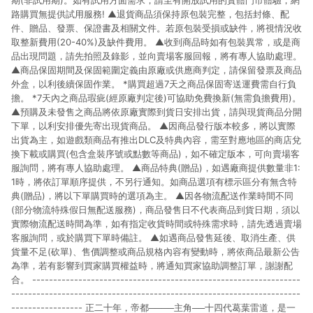
期(非試用期)。如有試用方面需求，請至有開放試用的實體門市體驗，網
路購買無提供試用服務! ▲退貨商品須保持原包裝完整，包括封條、配
件、贈品、發票、保證書及相關文件。若原包裝受損或缺件，將視情況收
取整新費用(20-40%)及缺件費用。 ▲收到商品時如有包裝異常，或是商
品出現問題，請先拍照及錄影，並向賣場客服回報，將有專人協助處理。
▲商品保固期間及保固範圍定義由原廠或供應商判定，請保留發票及商品
外盒，以利後續保固作業。 *購買超過7天之商品保固寄送運費需自行負
擔。 *7天內之商品瑕疵(經原廠判定後)可協助免費換新(無需負擔費用)。
▲預購及未發售之商品將依原廠實際到貨日安排出貨，請與現貨商品分開
下單，以利安排優先寄出現貨商品。 ▲因商品發行版本較多，將以實際
出貨為主，如遊戲類商品有推出DLC及特典內容，需至對應地區的商店兌
換下載或購買(包含盒裝序號或點數等商品)，如不確定版本，可向賣場客
服詢問，將有專人協助處理。 ▲商品特典(贈品)，如遇廠商提供數量非1:
1時，將依訂單順序提供，不另行通知。如商品選項有標示區分有無含特
典(贈品)，將以下單購買時的選項為主。 ▲因各物流配送作業時間不同
(部分物流特殊假日無配送服務)，商品發售日不代表商品到貨日期，須以
實際物流配送時間為準，如有指定收貨時間或特殊需求時，請先透過賣場
客服詢問，或於購買下單時備註。 ▲如遇商品發售延後、取消生產、供
貨量不足(砍單)、售價調整或商品規格內容有變動時，將依商品最新公告
為準，若有影響到買家購買權益時，將通知買家協助調整訂單，謝謝配
合。 ----------------------------------------------------------------
---------------------------------------------------------------------
----------------- 正二十年，帝都────主角──十四代葛葉雷道，是一