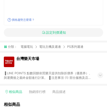
價格趨勢怎麼看？
設定到價通知
分類：
電腦電玩
電玩主機及週邊
PS系列週邊
台灣樂天市場
▐ LINE POINTS 點數回饋依照樂天提供扣除折價券（優惠券）、
與運費後之最終金額進行計算。 ▐ 注意事項 (1) 部分服務及店家
不符合贈點資格，購買後將不贈送 LINE POINTS 點數，亦不得使
用點數紅包，如：ezcook 美食廚房、樂天市場商家付款中心、
Smart mobile、神腦生活、JS巨盛、樂天KOBO電子書，請詳閱
相似商品
熱銷排行榜
商品描述
LINE POINTS 加碼店家清單
（https://lin.ee/1MCw7pe/rcfk）。 (2) 需透過 LINE 購物前往
相似商品
台灣樂天市場，並在同一瀏覽器於24小時內結帳，才享有 LINE