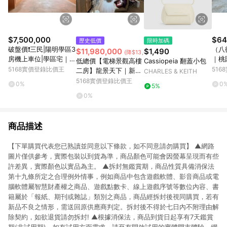
$7,500,000
$64
歷史低價
限時加碼
破盤價❗三民|陽明學區3
（八
$11,980,000
$1,490
(降$13,020,000)
房機上車位|學區宅｜高
｜桃
低總價【電梯景觀高樓
Cassiopeia 翻蓋小包
雄市三民區覺民路
5168實價登錄比價王
51
二房】龍景天下｜新北
CHARLES & KEITH
市中和區華新街
5168實價登錄比價王
0%
0
5%
0%
商品描述
【下單購買代表您已熟讀並同意以下條款，如不同意請勿購買】 ▲網路
圖片僅供參考，實際包裝以到貨為準，商品顏色可能會因螢幕呈現而有些
許差異，實際顏色以實品為主。 ▲拆封無鑑賞期，商品性質具備消保法
第十九條所定之合理例外情事，例如商品中包含遊戲軟體、影音商品或電
腦軟體屬智慧財產權之商品、遊戲點數卡、線上遊戲序號等數位內容、書
籍屬於「報紙、期刊或雜誌」類別之商品，商品經拆封後視同購買，若有
新品不良之情形，需送回原供應商判定。拆封後不得於七日內不附理由解
除契約，如欲退貨請勿拆封! ▲根據消保法，商品到貨日起享有7天鑑賞