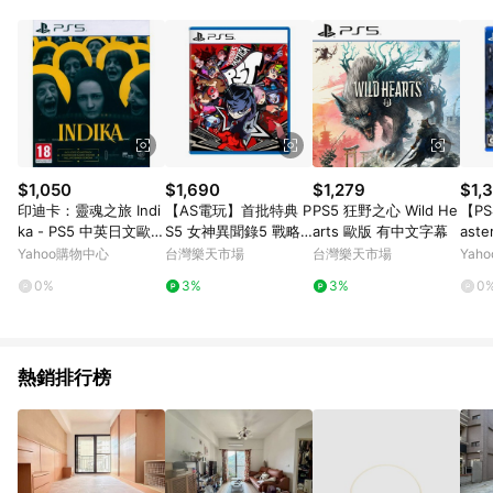
POINTS 回饋。 (3) 若購買之訂單（包含預購商品）未符合樂天
市場 45 天內完成訂單出貨及結帳，則不符合贈點資格。 (4) 如
使用APP、或中途瀏覽比價網、回饋網、Google等其他網頁、或
由網頁版(電腦版/手機版網頁)切換為App都將會造成追蹤中斷而
無法進行 LINE POINTS 回饋。 (5) LINE 購物為購物資訊整合性
平台，商品資料更新會有時間差，如顯示之商品規格、顏色、價
位、贈品與台灣樂天市場銷售網頁不符，以銷售網頁標示為準。
(6) 導購訂單已逾 365 天，根據台灣樂天回饋規定，逾期訂單將
不符合回饋資格。 (7) 若上述或其他原因，致使消費者無接收到
$1,050
$1,690
$1,279
$1,
點數回饋或點數回饋有爭議，台灣樂天市場保有更改條款與法律
印迪卡：靈魂之旅 Indi
【AS電玩】首批特典 P
PS5 狂野之心 Wild He
【PS
追訴之權利，活動詳情以樂天市場網站公告為準。
ka - PS5 中英日文歐版
S5 女神異聞錄5 戰略
arts 歐版 有中文字幕
ast
印蒂卡：非常修女
版 中文版
《中文
Yahoo購物中心
台灣樂天市場
台灣樂天市場
Yah
19上
0%
3%
3%
0
熱銷排行榜