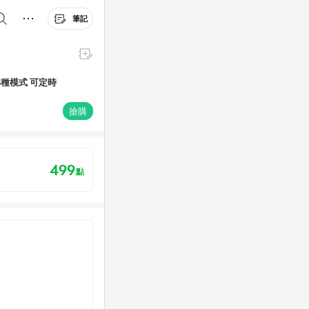
筆記
搶購
499
點