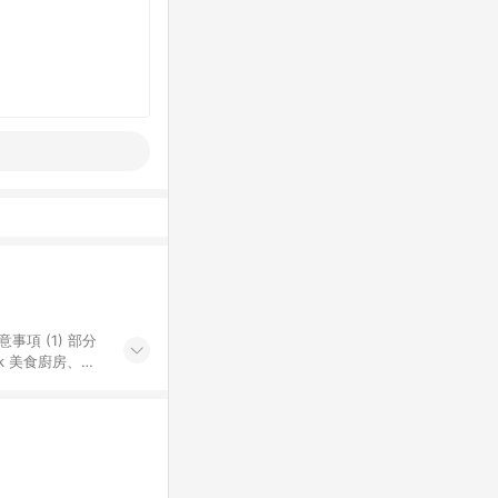
k 美食廚房、樂
S 加碼店家清單
導購訂