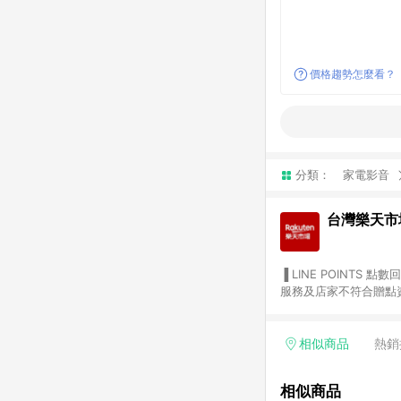
價格趨勢怎麼看？
分類：
家電影音
台灣樂天市
▐ LINE POINTS 點數回饋依照樂天提供扣除折價券（優惠券）、與運費後之最終金額進行計算。 ▐ 注意事項 (1) 部分
服務及店家不符合贈點資格
天市場商家付款中心、Sma
（https://lin.ee/1MCw7pe/rcfk）。 (2) 需透過 LINE 
享有 LINE POINTS 回饋。 (3) 若購買之訂單（包含預購商品）未符合樂天市場 45 天內完成訂單
相似商品
熱銷
合贈點資格。 (4) 如使用APP、或中途瀏覽比價網、回饋網、Google等其他網頁、或由網頁版(電腦版/手機版網頁)切
換為App都將會造成追蹤中斷而無法進行 LIN
相似商品
會有時間差，如顯示之商品