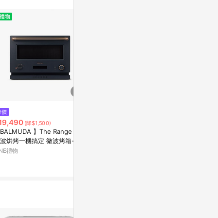
站公告為準。
$9,150
$8,690
降價
燃氣台爐 G2112G NG1
BALMUDA 百慕
19,490
(降$1,500)
蒸氣烤箱 K05
特力屋
BALMUDA 】The Range 20L
Yahoo購物中
波烘烤一機搞定 微波烤箱-深
1%
玫瑰金 K09C-DG 台灣公司貨
INE禮物
0.3%