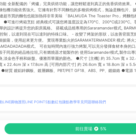
功能 全新配備的「烤爐」完美烘焙功能，讓您輕鬆達到真正的焦香烘焙效果。 
麵包機功能依舊強大。它擁有針對不同麵包的多種烘烤模式，無論是麵包片、
超市買的麵包也能加熱得非常美味 「BALMUDA The Toaster Pro」烤
 ●可進行烤箱烹飪 經典模式可讓您將溫度設定為170°C、200°C或230°C
的設計將提升您的廚房風格。 搭載成品燒專用的Sararamander模式, BAR
控制，以達到現在可以達到的特殊口味。 - 改變了烤架的形狀，以改善背面烹
披薩，使用起來更方便。 實現專業點火的SARAMATERMANDER 模式: 將
AMDADADADA模式。 可在短時間內進行強力烤製,可以充分發揮食材本身的
子同居的絕品格拉坦,只有燃燒器才能製作的 使用Saramander模式,製作出
金色手柄和錶盤。優雅而華麗的顏色。 ●尺寸 [主機] 約 35.7cm 寬 x 32.4cm
 x 22.4cm 深 x 17.8cm 高 [可用內部尺寸] 約 26.6cm 寬 x 18.8cm 深 x 
1kg ●材質 鍍鋁鋅鋼板、鍍層鋼板、PBT/PET GF18、ABS、PP、鍍鎳鉻 ●電源 100
動
LINE購物護照
LINE POINTS點數紅包
賺點教學
常見問題
聯絡我們
物情報與商品資訊的整合性平台，並依購物情報中的趨勢與風格做合作網路商家的延伸商
前往賣場
5%
至各合作網路商家，確認現售價與購物條件，一切資訊以合作廠商網頁為準。