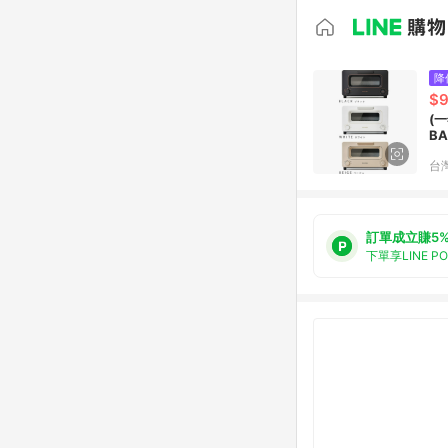
降
$9
(一年保固) 新款 百慕達 BAL
台
訂單成立賺5
下單享LINE P