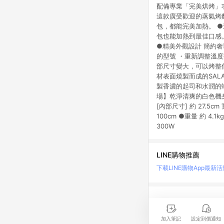
配備專業「完美烘烤」
這款廣受歡迎的蒸氣烤
包，都能完美加熱。 ●連
包也能加熱到最佳口感。
●精美外觀設計 簡約奢華
的型號 ・重新調整溫度
部尺寸變大，可以烤整個
材表面燒製而成的SAL
製香濃的起司和水潤的蝦
場】乾淨清爽的白色機身,淡
[內部尺寸] 約 27.5cm 寬
100cm ●重量 約 4.
300W
LINE購物推薦
下載LINE購物App
最新活
LINE 購物是匯集購
時間差，請務必點擊商品
加入筆記
設定到價通知