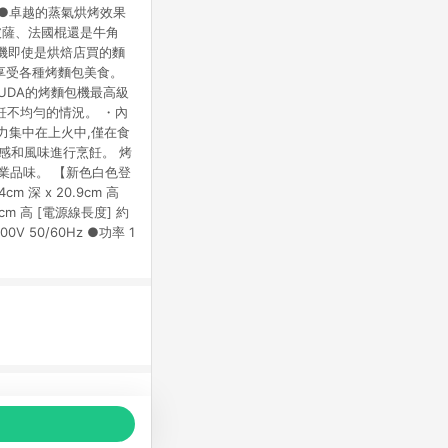
●卓越的蒸氣烘烤效果
披薩、法國棍還是牛角
麵包機即使是烘焙店買的麵
。享受各種烤麵包美食。
MUDA的烤麵包機最高級
飪不均勻的情況。 ・內
火力集中在上火中,僅在食
口感和風味進行烹飪。 烤
專業品味。 【新色白色登
 深 x 20.9cm 高
5.5cm 高 [電源線長度] 約
V 50/60Hz ●功率 1
品推薦，商品資料更新會有