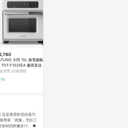
2,780
$799
降價
ATUNG 大同 15L 微電腦氣炸烤
大家源 雙旋鈕
$3,990
(降$700)
 TOT-F1525EA 廠商直送
Y-380801
日本千石阿拉丁「專利0.2秒瞬
皮直營_3C家電館
東森購物 ETMa
熱」小瞬豐精品料理一枚燒烤箱
- 奶霧白
Marais 瑪黑家居
1%
0.5%
0.5%
」功能 這是廣受歡迎的蒸汽
了模擬專業「烤爐」烹飪工
食材的鮮嫩多汁。 ●