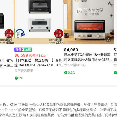
$4,980
$
日本東芝TOSHIBA 18公升類窯
T
$6,599
(雙重省$529)
烤微電腦氣炸烤箱 TM-AC12BZP
箱
【日本直送！快速發貨！】百慕
】HITA
(AT)
達 BALMUDA Rebaker KTT01J
Yahoo購物中心
蝦
 過熱水蒸氣
P 烤箱 烤吐司 烤麵包機 24年款
波烤箱 24
台灣樂天市場
0.3%
5%
oaster Pro K11A 頂級款 一款令人印象深刻的蒸氣烤麵包機，配備「完美烘烤
 The Toaster”的全新型號。它保留了針對不同麵包的多種烘烤模式，並新增
像專業的烹飪設備！ 如同餐廳級美食，它能烤出酥脆香濃的完美口感，同時保留