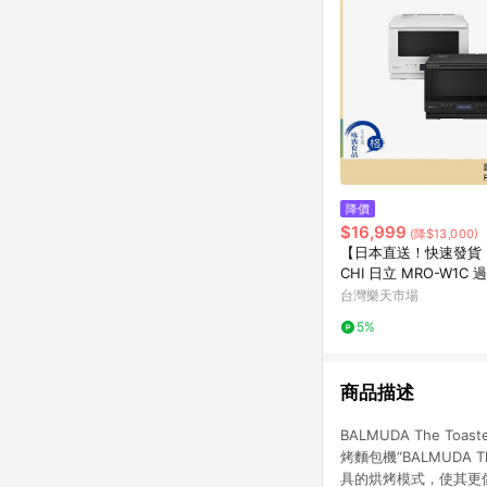
降價
$16,999
(降$13,000)
【日本直送！快速發貨！
CHI 日立 MRO-W1C
水波爐 30L 微波爐 微
台灣樂天市場
年款
5%
商品描述
BALMUDA The T
烤麵包機“BALMUDA
具的烘烤模式，使其更