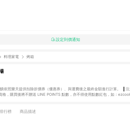
設定到價通知
料理家電
烤箱
場
，購買後將不贈送 LINE POINTS 點數，亦不得使用點數紅包，如：ezcoo
rt mobile、神腦生活、JS巨盛、樂天KOBO電子書，請詳閱 LINE POINT
購物前往台灣樂天市場，並在同一瀏覽器於24小時內結帳，才
出貨及結帳，則不符
排行榜
商品描述
E POINTS 回饋。 (5) LINE 購物為購物資訊整合性平台，商品資料更新
規格、顏色、價位、贈品與台灣樂天市場銷售網頁不符，以銷售網頁標示為準。 (6) 