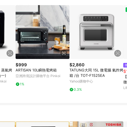
規定，逾期訂單將不符合回饋資格。 (7) 若上述或其他原因，致使消費者無接收到
爭議，台灣樂天市場保有更改條款與法律追訴之權利，活動詳情以樂天市場網
$999
$2,860
L 蒸氣烤
ARTISAN 10L瞬熱電烤箱
TATUNG大同 15L 微電腦 氣炸烤
$
合一)
箱 /台 TOT-F1525EA
亞洲跨境設計購物平台 Pinkoi
【
koi
Yahoo購物中心
微
1%
灰
L
0.3%