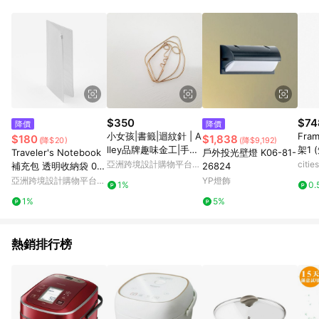
POINTS 回饋。 (3) 若購買之訂單（包含預購商品）未符合樂天
市場 45 天內完成訂單出貨及結帳，則不符合贈點資格。 (4) 如
使用APP、或中途瀏覽比價網、回饋網、Google等其他網頁、或
由網頁版(電腦版/手機版網頁)切換為App都將會造成追蹤中斷而
無法進行 LINE POINTS 回饋。 (5) LINE 購物為購物資訊整合性
平台，商品資料更新會有時間差，如顯示之商品規格、顏色、價
位、贈品與台灣樂天市場銷售網頁不符，以銷售網頁標示為準。
(6) 導購訂單已逾 365 天，根據台灣樂天回饋規定，逾期訂單將
不符合回饋資格。 (7) 若上述或其他原因，致使消費者無接收到
$350
$74
降價
降價
點數回饋或點數回饋有爭議，台灣樂天市場保有更改條款與法律
小女孩|書籤|迴紋針 | A
Fr
$180
$1,838
(降$20)
(降$9,192)
追訴之權利，活動詳情以樂天市場網站公告為準。
lley品牌趣味金工|手工|
架1 
Traveler's Notebook
戶外投光壁燈 K06-81-
文青風
亞洲跨境設計購物平台
citi
補充包 透明收納袋 00
26824
Pinkoi
8
亞洲跨境設計購物平台
YP燈飾
1%
0.
Pinkoi
1%
5%
熱銷排行榜