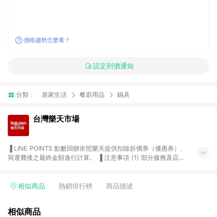
價格趨勢怎麼看？
設定到價通知
分類：
居家生活
餐廚用品
鍋具
台灣樂天市場
▐ LINE POINTS 點數回饋依照樂天提供扣除折價券（優惠券）、
與運費後之最終金額進行計算。 ▐ 注意事項 (1) 部分服務及店家
不符合贈點資格，購買後將不贈送 LINE POINTS 點數，亦不得使
用點數紅包，如：ezcook 美食廚房、樂天市場商家付款中心、
Smart mobile、神腦生活、JS巨盛、樂天KOBO電子書，請詳閱
相似商品
熱銷排行榜
商品描述
LINE POINTS 加碼店家清單
（https://lin.ee/1MCw7pe/rcfk）。 (2) 需透過 LINE 購物前往
相似商品
台灣樂天市場，並在同一瀏覽器於24小時內結帳，才享有 LINE