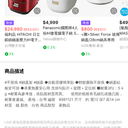
$4,999
$49
降價
降價
Panasonic國際牌4人
[氣
$24,980
$800
(降$8,920)
(降$920)
份IH微電腦電子鍋 SR-
MA
福利品 HITACHI 日立
<團>Silver Force 玻璃
KT069
換氣
Yahoo購物中心
鍋寶
鍛鑄鐵釜壓力IH電子鍋
鍋蓋/28cm鍋具專用
RZ-YW3000TR RZYW
台灣樂天市場
IUSE餐廚‧家居
0.3%
0
3000TR
3%
2%
商品描述
#不留痕 #鍋蓋架 #鍋蓋 ●自黏背膠簡單貼 ●輕鬆撕除不留痕 ●鍋蓋砧
板皆可掛 ●承重無憂安心用 含掛勾貼片＋架體＋定位框 ■耐重(約)：5 k
g ※耐重為參考值，依貼面材質而異。 使用於粗糙有毛細孔或微凸面，
耐重會遞減。 產地：台灣 編號 8981121 尺寸 約 寬13 深7 高14 cm
材質 鐵 顏色 白色 商品類型 家飾品
LINE 購物是匯集購物情報與商品資訊的整合性平台，並依購物情報中的趨勢與
風格做合作網路商家的延伸商品推薦，商品資料更新會有時間差，請務必點擊