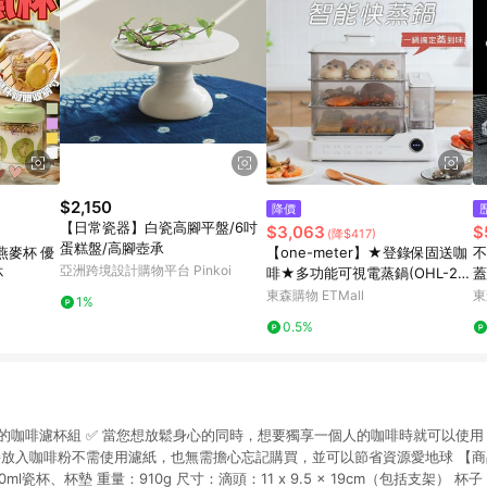
$2,150
降價
【日常瓷器】白瓷高腳平盤/6吋
$3,063
$
(降$417)
蛋糕盤/高腳壺承
燕麥杯 優
【one-meter】★登錄保固送咖
不
亞洲跨境設計購物平台 Pinkoi
杯
啡★多功能可視電蒸鍋(OHL-24
蓋
038SF)
店
東森購物 ETMall
東
1%
0.5%
的咖啡濾杯組 ✅ 當您想放鬆身心的同時，想要獨享一個人的咖啡時就可以使用 
直接放入咖啡粉不需使用濾紙，也無需擔心忘記購買，並可以節省資源愛地球 【商
l瓷杯、杯墊 重量：910g 尺寸：滴頭：11 x 9.5 x 19cm（包括支架） 杯子