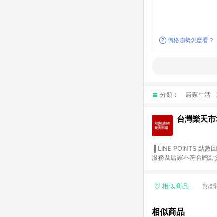
價格趨勢怎麼看？
分類：
居家生活
台灣樂天市
▐ LINE POINTS 點數回饋依照樂天提供扣除折價券（優惠券）、與運費後之最終金額進行計算。 ▐ 注意事項 (1) 部分
服務及店家不符合贈點資格
天市場商家付款中心、Sma
（https://lin.ee/1MCw7pe/rcfk）。 (2) 需透過 LINE 
享有 LINE POINTS 回饋。 (3) 若購買之訂單（包含預購商品）未符合樂天市場 45 天內完成訂單
相似商品
熱銷
合贈點資格。 (4) 如使用APP、或中途瀏覽比價網、回饋網、Google等其他網頁、或由網頁版(電腦版/手機版網頁)切
換為App都將會造成追蹤中斷而無法進行 LIN
相似商品
會有時間差，如顯示之商品