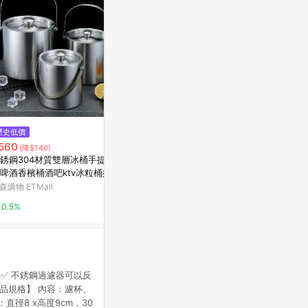
$700
歷史低價
降價
HARIO V60 NEO 樹脂濾杯01/0
560
$200
(降$140)
(降$50)
2-琥珀色+聰明濾杯通用矽膠開
銹鋼304材質雙層冰桶手提帶
細口手沖咖啡
關 - 樹脂濾杯02+開關底座
Marais 瑪黑家居
啤酒香檳桶酒吧ktv冰粒桶奶茶
長嘴控水掛耳
森購物 ETMall
東森購物 ETMa
0.5%
0.5%
0.5%
✅ 不銹鋼過濾器可以反
品規格】 內容：濾杯、
：直徑8 x高度9cm，30