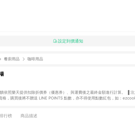
設定到價通知
餐廚用品
咖啡用品
場
，購買後將不贈送 LINE POINTS 點數，亦不得使用點數紅包，如：ezcoo
rt mobile、神腦生活、JS巨盛、樂天KOBO電子書，請詳閱 LINE POINT
購物前往台灣樂天市場，並在同一瀏覽器於24小時內結帳，才
出貨及結帳，則不符
排行榜
商品描述
E POINTS 回饋。 (5) LINE 購物為購物資訊整合性平台，商品資料更新
規格、顏色、價位、贈品與台灣樂天市場銷售網頁不符，以銷售網頁標示為準。 (6) 