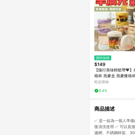
限時加碼
$149
【隨行美味輕鬆帶💖】
格杯 燕麥盒 燕麥優格
蝦皮購物
6.4%
商品描述
✅ 是一組為一個人準備
復清洗使用 ✅ 可以
濾網、不銹鋼杯架、300m