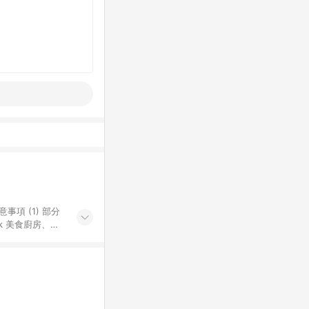
k 美食廚房、樂
S 加碼店家清單
導購訂