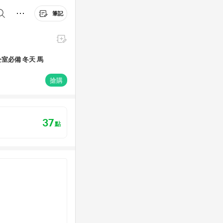
筆記
公室必備 冬天 馬
搶購
37
點