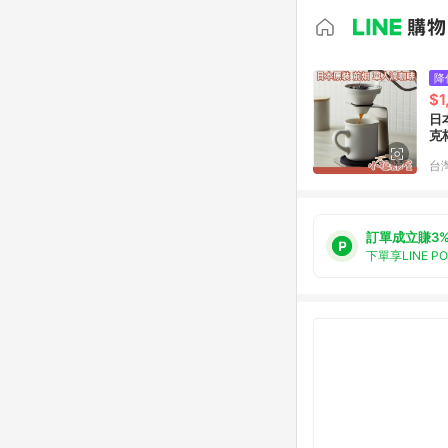
降
$1
日
克
台
訂單成立賺3
下單享LINE P