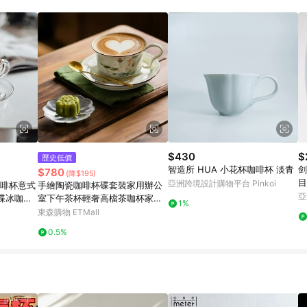
規定，逾期訂單將不符合回饋資格。 (7) 若上述或其他原因，致使消費者無接收到
爭議，台灣樂天市場保有更改條款與法律追訴之權利，活動詳情以樂天市場網
$430
$
歷史低價
智造所 HUA 小花杯咖啡杯 淡青
剑
$780
(降$195)
目
亞洲跨境設計購物平台 Pinkoi
咖啡杯意式
手繪陶瓷咖啡杯碟套裝家用辦公
宜
亞
碟冰咖啡
室下午茶杯輕奢高檔茶咖杯家用
1%
水杯
東森購物 ETMall
0.5%