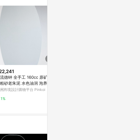
站公告為準。
22,241
$980
降價
流德钟 全手工 160cc 原矿30
【沐春生活】琉璃藍 迷宮濾杯 0
$981
(降$109
粗砂老朱泥 水色油润 泡养后效
0號咖啡濾杯 單人用 台灣綠工藝
日本KINTO LUX 玻璃咖啡杯 25
洲跨境設計購物平台 Pinkoi
亞洲跨境設計購物平台 Pinkoi
0ml - 煙燻灰
Marais 瑪黑家
1%
1%
0.5%