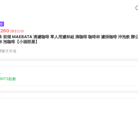
價
,260
(降$239)
本 前畑 MAEBATA 滴濾咖啡 單人用濾杯組 滴咖啡 咖啡杯 濾掛咖啡 沖泡飲 辦
杯 泡咖啡【小福部屋】
灣樂天市場
%
OINTS點數