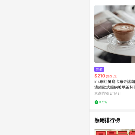
單已逾 365 天，根據台灣樂天回饋
點數回饋或點數回饋有
降價
$210
(降$52)
ins網紅餐廳卡布奇諾
濃縮歐式簡約玻璃茶杯
杯
東森購物 ETMall
0.5%
熱銷排行榜