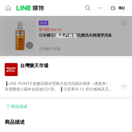
筆記
降價
$140
(降$19)
日本獅王奈米樂超濃縮抗菌洗衣精潔淨消臭
商品已停售
台灣樂天市場
台灣樂天市場
▐ LINE POINTS 點數回饋依照樂天提供扣除折價券（優惠券）、
與運費後之最終金額進行計算。 ▐ 注意事項 (1) 部分服務及店家
不符合贈點資格，購買後將不贈送 LINE POINTS 點數，亦不得使
用點數紅包，如：ezcook 美食廚房、樂天市場商家付款中心、
Smart mobile、神腦生活、JS巨盛、樂天KOBO電子書，請詳閱
商品描述
LINE POINTS 加碼店家清單
（https://lin.ee/1MCw7pe/rcfk）。 (2) 需透過 LINE 購物前往
商品描述
台灣樂天市場，並在同一瀏覽器於24小時內結帳，才享有 LINE
POINTS 回饋。 (3) 若購買之訂單（包含預購商品）未符合樂天