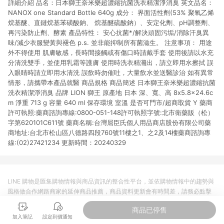
詳細介紹 品名：日本獅王奈米樂超濃縮抗菌洗衣精潔淨消臭 英文品名：
市場 45 天內完成訂單出貨及結帳，則不符合贈點資格。 (4) 如
使用APP、或中途瀏覽比價網、回饋網、Google等其他網頁、或
NANOX one Standard Bottle 640g 成分： 界面活性劑(53% 聚氧乙烯
由網頁版(電腦版/手機版網頁)切換為App都將會造成追蹤中斷而
烷基醚、直鏈烷基苯磺酸鈉、 烷基醚硫酸鈉）、安定化劑、pH調整劑、
無法進行 LINE POINTS 回饋。 (5) LINE 購物為購物資訊整合性
再污染防止劑、酵素 產品特性： 安心抗菌*/解決頑固污垢/消除汗臭異
平台，商品資料更新會有時間差，如顯示之商品規格、顏色、價
味/減少衣服變黃與褪色 p.s. 並非能抑制所有菌滋生。 注意事項： 用途
位、贈品與台灣樂天市場銷售網頁不符，以銷售網頁標示為準。
外不得使用 肌膚敏感，長時間接觸或有傷口時請戴手套 使用後請以水充
(6) 導購訂單已逾 365 天，根據台灣樂天回饋規定，逾期訂單將
分清洗雙手，並使用乳霜等護膚 使用時洗衣精濺出，請立即用水擦拭 誤
不符合回饋資格。 (7) 若上述或其他原因，致使消費者無接收到
入眼睛時請立即用水清洗 誤飲時勿催吐，大量飲水並送醫診治 如有異常
點數回饋或點數回饋有爭議，台灣樂天市場保有更改條款與法律
情形，請攜帶本產品就醫 商品規格 商品簡述 日本獅王奈米樂超濃縮抗菌
追訴之權利，活動詳情以樂天市場網站公告為準。
洗衣精潔淨消臭 品牌 LION 獅王 原產地 日本 深、寬、高 8x5.8x24.6c
m 淨重 713 g 容量 640 ml 保存環境 室溫 是否可門市/超商取貨 Y 藥商
許可執照:藥商諮詢專線:0800-051-148許可執照字號:北市衛藥販（松）
字第620101C611號 藥商名稱:台灣屈臣氏個人用品商店股份有限公司藥
商地址:台北市松山區八德路四段760號11樓之1、之2及14樓藥商諮詢專
線:(02)27421234 更新時間：20240329
LINE 購物是匯集購物情報與商品資訊的整合性平台，並依購物情報中的趨勢與
風格做合作網路商家的延伸商品推薦，商品資料更新會有時間差，請務必點擊
商品至各合作網路商家，確認現售價與購物條件，一切資訊以合作廠商網頁為
商品已停售
準。
加入筆記
設定到價通知