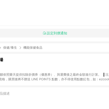
設定到價通知
保健/養生
機能保健食品
場
，購買後將不贈送 LINE POINTS 點數，亦不得使用點數紅包，如：ezcoo
rt mobile、神腦生活、JS巨盛、樂天KOBO電子書，請詳閱 LINE POINT
購物前往台灣樂天市場，並在同一瀏覽器於24小時內結帳，才
出貨及結帳，則不符
品描述
E POINTS 回饋。 (5) LINE 購物為購物資訊整合性平台，商品資料更新
規格、顏色、價位、贈品與台灣樂天市場銷售網頁不符，以銷售網頁標示為準。 (6) 