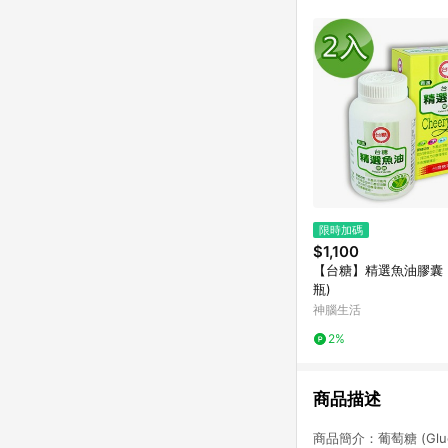
單已逾 365 天，根據台灣樂天回饋
點數回饋或點數回饋有
限時加碼
$1,100
【台糖】精選魚油膠囊 (
瓶)
神腦生活
2%
商品描述
商品簡介：葡萄糖 (G