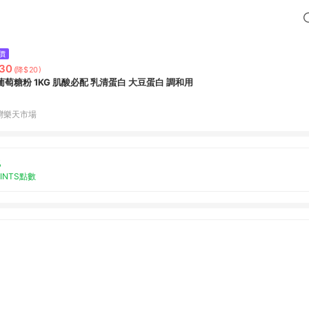
價
30
(降$20)
葡萄糖粉 1KG 肌酸必配 乳清蛋白 大豆蛋白 調和用
灣樂天市場
%
OINTS點數