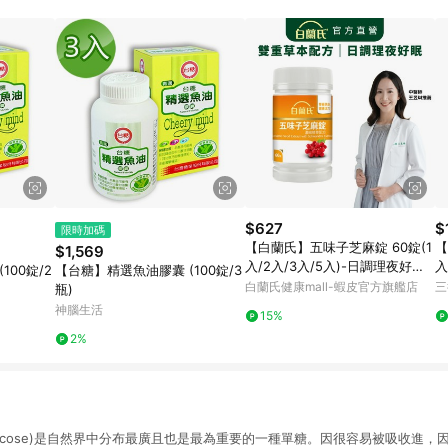
規定，逾期訂單將不符合回饋資格。 (7) 若上述或其他原因，致使消費者無接收到
爭議，台灣樂天市場保有更改條款與法律追訴之權利，活動詳情以樂天市場網
$627
$
限時加碼
【白蘭氏】五味子芝麻錠 60錠(1
【
$1,569
入/2入/3入/5入)-日調理夜好眠
入
100錠/2
【台糖】精選魚油膠囊 (100錠/3
植物性配方 夜唱熬夜必備 調節生
眠
白蘭氏健康mall-蝦皮官方旗艦店
三
瓶)
理機能 官方直營
神腦生活
15%
2%
lucose)是自然界中分布最廣且也是最為重要的一種單糖。因很容易被吸收進