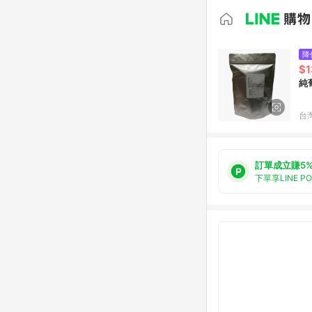
降
$1
純
台
訂單成立賺5
下單享LINE P