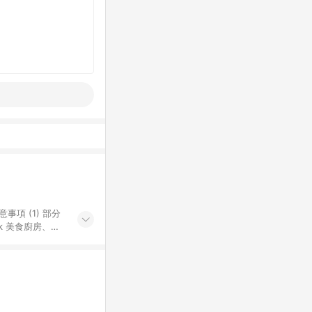
k 美食廚房、樂
S 加碼店家清單
導購訂