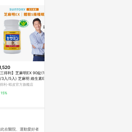
站公告為準。
1,520
限時加碼
歷史低價
三得利】芝麻明EX 90錠(1入/2
$1,100
$299
(降$100
/3入/5入) 芝麻明 維生素E 睡
[幸一生醫]小兒利撒爾 機能活菌1
SesaONE 
新日常 國家護肝核可 官方直營
得利-蝦皮官方旗艦店
2(30入)-買就送Risal 小兒利撒爾
麻粉 (380g
長頸鹿酒精瓶
萬家福線上購物
Yahoo購物中
15%
3%
0%
，因此在醫院、運動愛好者