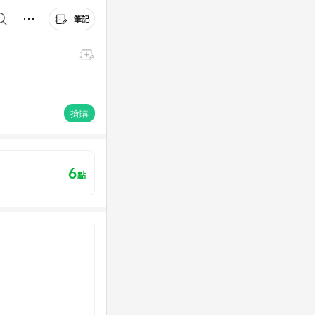
筆記
搶購
6
點