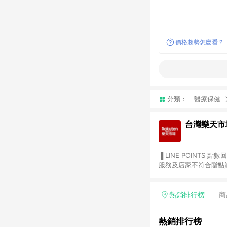
價格趨勢怎麼看？
分類：
醫療保健
台灣樂天市
▐ LINE POINTS 點數回饋依照樂天提供扣除折價券（優惠券）、與運費後之最終金額進行計算。 ▐ 注意事項 (1) 部分
服務及店家不符合贈點資格
天市場商家付款中心、Sma
（https://lin.ee/1MCw7pe/rcfk）。 (2) 需透過 LINE 
享有 LINE POINTS 回饋。 (3) 若購買之訂單（包含預購商品）未符合樂天市場 45 天內完成訂單
熱銷排行榜
商
合贈點資格。 (4) 如使用APP、或中途瀏覽比價網、回饋網、Google等其他網頁、或由網頁版(電腦版/手機版網頁)切
換為App都將會造成追蹤中斷而無法進行 LIN
熱銷排行榜
會有時間差，如顯示之商品