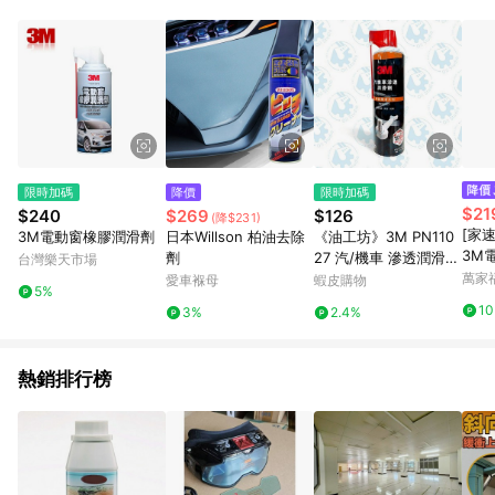
POINTS 回饋。 (3) 若購買之訂單（包含預購商品）未符合樂天
市場 45 天內完成訂單出貨及結帳，則不符合贈點資格。 (4) 如
使用APP、或中途瀏覽比價網、回饋網、Google等其他網頁、或
由網頁版(電腦版/手機版網頁)切換為App都將會造成追蹤中斷而
無法進行 LINE POINTS 回饋。 (5) LINE 購物為購物資訊整合性
平台，商品資料更新會有時間差，如顯示之商品規格、顏色、價
位、贈品與台灣樂天市場銷售網頁不符，以銷售網頁標示為準。
(6) 導購訂單已逾 365 天，根據台灣樂天回饋規定，逾期訂單將
不符合回饋資格。 (7) 若上述或其他原因，致使消費者無接收到
限時加碼
降價
限時加碼
點數回饋或點數回饋有爭議，台灣樂天市場保有更改條款與法律
$21
$240
$269
$126
(降$231)
追訴之權利，活動詳情以樂天市場網站公告為準。
[家
3M電動窗橡膠潤滑劑
日本Willson 柏油去除
《油工坊》3M PN110
3M
劑
27 汽/機車 滲透潤滑劑
台灣樂天市場
防鏽/潤滑/強效滲透
萬家
愛車褓母
蝦皮購物
5%
1
3%
2.4%
熱銷排行榜