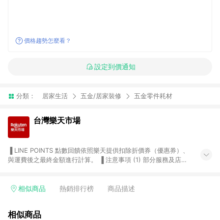
價格趨勢怎麼看？
設定到價通知
分類：
居家生活
五金/居家裝修
五金零件耗材
台灣樂天市場
▐ LINE POINTS 點數回饋依照樂天提供扣除折價券（優惠券）、
與運費後之最終金額進行計算。 ▐ 注意事項 (1) 部分服務及店家
不符合贈點資格，購買後將不贈送 LINE POINTS 點數，亦不得使
用點數紅包，如：ezcook 美食廚房、樂天市場商家付款中心、
Smart mobile、神腦生活、JS巨盛、樂天KOBO電子書，請詳閱
相似商品
熱銷排行榜
商品描述
LINE POINTS 加碼店家清單
（https://lin.ee/1MCw7pe/rcfk）。 (2) 需透過 LINE 購物前往
相似商品
台灣樂天市場，並在同一瀏覽器於24小時內結帳，才享有 LINE