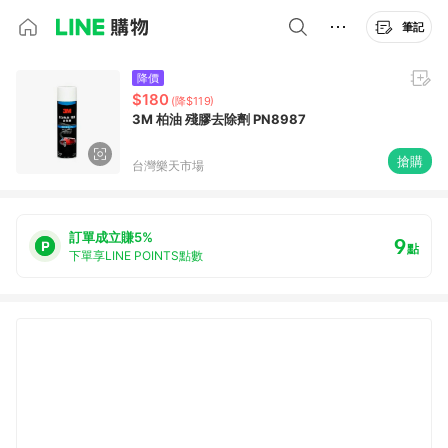
筆記
降價
$180
(降$119)
3M 柏油 殘膠去除劑 PN8987
搶購
台灣樂天市場
訂單成立賺5%
9
點
下單享LINE POINTS點數