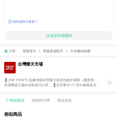
價格趨勢怎麼看？
設定到價通知
分類：
電腦電玩
電腦週邊配件
印表機掃瞄機
台灣樂天市場
▐ LINE POINTS 點數回饋依照樂天提供扣除折價券（優惠券）、
與運費後之最終金額進行計算。 ▐ 注意事項 (1) 部分服務及店家
不符合贈點資格，購買後將不贈送 LINE POINTS 點數，亦不得使
用點數紅包，如：ezcook 美食廚房、樂天市場商家付款中心、
Smart mobile、神腦生活、JS巨盛、樂天KOBO電子書，請詳閱
相似商品
熱銷排行榜
商品描述
LINE POINTS 加碼店家清單
（https://lin.ee/1MCw7pe/rcfk）。 (2) 需透過 LINE 購物前往
相似商品
台灣樂天市場，並在同一瀏覽器於24小時內結帳，才享有 LINE