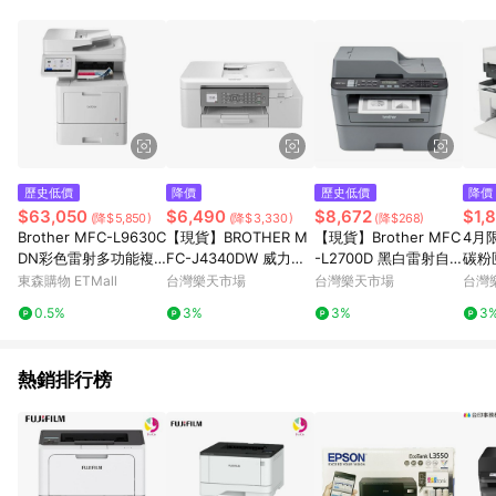
POINTS 回饋。 (3) 若購買之訂單（包含預購商品）未符合樂天
市場 45 天內完成訂單出貨及結帳，則不符合贈點資格。 (4) 如
使用APP、或中途瀏覽比價網、回饋網、Google等其他網頁、或
由網頁版(電腦版/手機版網頁)切換為App都將會造成追蹤中斷而
無法進行 LINE POINTS 回饋。 (5) LINE 購物為購物資訊整合性
平台，商品資料更新會有時間差，如顯示之商品規格、顏色、價
位、贈品與台灣樂天市場銷售網頁不符，以銷售網頁標示為準。
(6) 導購訂單已逾 365 天，根據台灣樂天回饋規定，逾期訂單將
不符合回饋資格。 (7) 若上述或其他原因，致使消費者無接收到
歷史低價
降價
歷史低價
降價
點數回饋或點數回饋有爭議，台灣樂天市場保有更改條款與法律
$63,050
$6,490
$8,672
$1,
(降$5,850)
(降$3,330)
(降$268)
追訴之權利，活動詳情以樂天市場網站公告為準。
Brother MFC-L9630C
【現貨】BROTHER M
【現貨】Brother MFC
4月
DN彩色雷射多功能複
FC-J4340DW 威力印
-L2700D 黑白雷射自
碳粉匣
合機
輕連供 商用雙面無線傳
動雙面列印複合機 掃
P 1
東森購物 ETMall
台灣樂天市場
台灣樂天市場
台灣
真事務機
描/複印/傳真
真多
0.5%
3%
3%
3
高折$
熱銷排行榜