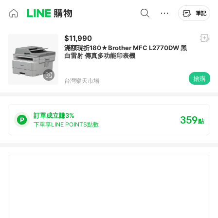
筆記
$11,990
滿額現折180★Brother MFC L2770DW 黑
白雷射 傳真多功能印表機
搶購
台灣樂天市場
訂單成立賺3%
359
點
下單享LINE POINTS點數