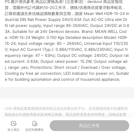
PS.圖片僅供參考,商品以實物為准! [注意事項]：denkovi 商品皆無現
市場 45 天內完成訂單出貨及結帳，則不符合贈點資格。 (4) 如
使用APP、或中途瀏覽比價網、回饋網、Google等其他網頁、或
貨，需國外代訂代購約10-20工作天，價格/供應商供貨量浮動率較高，
由網頁版(電腦版/手機版網頁)切換為App都將會造成追蹤中斷而
訂購前建議先來信確認價格數量與交期，謝謝 Mean Well HDR-15-24 In
無法進行 LINE POINTS 回饋。 (5) LINE 購物為購物資訊整合性
dustrial DIN Rail Power Supply 24V/0.63A Out AC-DC Ultra slim DI
平台，商品資料更新會有時間差，如顯示之商品規格、顏色、價
N rail power supply; Input range 85-264VAC; Output 24VDC at 0.6
位、贈品與台灣樂天市場銷售網頁不符，以銷售網頁標示為準。
3A. Suitable for all 24V Denkovi devices. Brand: MEAN WELL Cod
(6) 導購訂單已逾 365 天，根據台灣樂天回饋規定，逾期訂單將
e: HDR-15-24 Weight: 0.150 Kgs Detailed description Model: HDR-
不符合回饋資格。 (7) 若上述或其他原因，致使消費者無接收到
15-24; Input voltage range: 85 ~ 264VAC, Universal Input 110/230
點數回饋或點數回饋有爭議，台灣樂天市場保有更改條款與法律
V; Input AC Current (Typ.): 0.88A/115VAC, 0.48A/230VAC; Input fr
追訴之權利，活動詳情以樂天市場網站公告為準。
equency range: 47 ~ 63Hz; Output DC voltage: 24VDC; Output rat
ed current: 0.63A; Output rated power: 15.2W; Output voltage ad
j. range: yes; Protections: Short circuit / Overload / Over voltage;
Cooling by free air convection; LED indicator for power on; Suitabl
e for building automation and control of household appliance;
LINE 購物是匯集購物情報與商品資訊的整合性平台，並依購物情報中的趨勢與
風格做合作網路商家的延伸商品推薦，商品資料更新會有時間差，請務必點擊
商品至各合作網路商家，確認現售價與購物條件，一切資訊以合作廠商網頁為
商品已停售
準。
加入筆記
設定到價通知