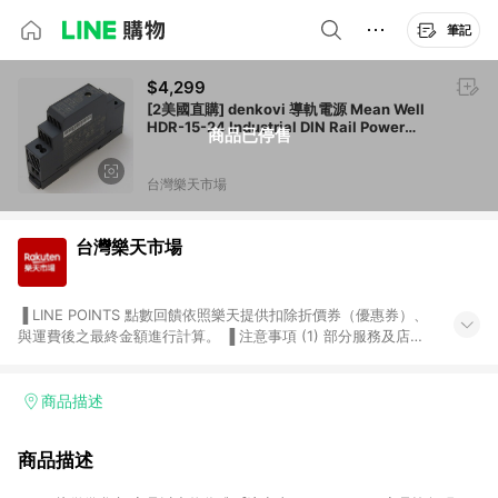
筆記
$4,299
[2美國直購] denkovi 導軌電源 Mean Well
HDR-15-24 Industrial DIN Rail Power
商品已停售
Supply 24V/0.63A Out
台灣樂天市場
台灣樂天市場
▐ LINE POINTS 點數回饋依照樂天提供扣除折價券（優惠券）、
與運費後之最終金額進行計算。 ▐ 注意事項 (1) 部分服務及店家
不符合贈點資格，購買後將不贈送 LINE POINTS 點數，亦不得使
用點數紅包，如：ezcook 美食廚房、樂天市場商家付款中心、
Smart mobile、神腦生活、JS巨盛、樂天KOBO電子書，請詳閱
商品描述
LINE POINTS 加碼店家清單
（https://lin.ee/1MCw7pe/rcfk）。 (2) 需透過 LINE 購物前往
商品描述
台灣樂天市場，並在同一瀏覽器於24小時內結帳，才享有 LINE
POINTS 回饋。 (3) 若購買之訂單（包含預購商品）未符合樂天