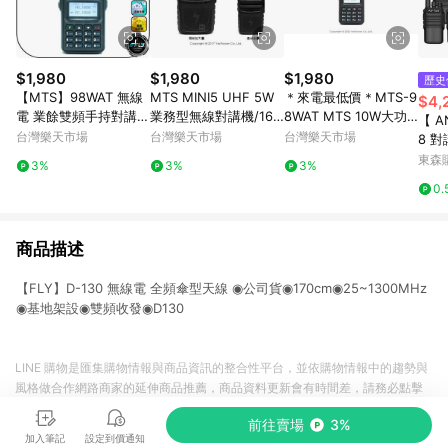
$1,980
$1,980
$1,980
歷史
【MTS】98WAT 無線
MTS MINI5 UHF 5W
＊來電最低價＊MTS-9
$4,
電 業餘雙頻手持對講機
業務型無線對講機/16
8WAT MTS 10W大功
【 A
◉10W大功率◉雙頻雙
頻道選擇/超迷你尺寸/
率雙頻無線對講機 / 一
台灣樂天市場
台灣樂天市場
台灣樂天市場
8 
顯◉TYPE-C充電◉跟
容量超大鋰電池/訊號
年保固
對講機 USB充
東森購
3%
3%
3%
車通話◉登山連繫◉工
穩定/一年保固
一年 
0.
廠工地
商品描述
【FLY】D-130 無線電 全頻傘型天線 ◉公司貨◉170cm◉25~1300MHz
◉基地架設◉雙頻收發◉D130
LINE 購物是匯集購物情報與商品資訊的整合性平台，並依購物情報中的趨勢與
風格做合作網路商家的延伸商品推薦，商品資料更新會有時間差，請務必點擊
商品至各合作網路商家，確認現售價與購物條件，一切資訊以合作廠商網頁為
前往賣場
3%
準。
加入筆記
設定到價通知