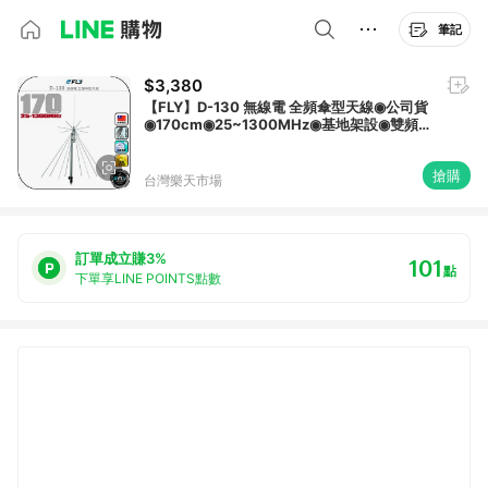
筆記
$3,380
【FLY】D-130 無線電 全頻傘型天線◉公司貨
◉170cm◉25~1300MHz◉基地架設◉雙頻
收發◉D130
搶購
台灣樂天市場
訂單成立賺3%
101
點
下單享LINE POINTS點數