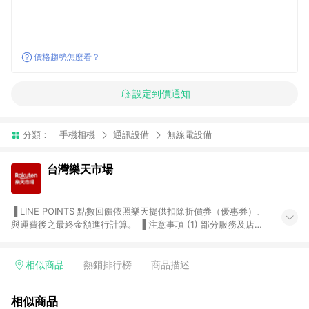
價格趨勢怎麼看？
設定到價通知
分類：
手機相機
通訊設備
無線電設備
台灣樂天市場
▐ LINE POINTS 點數回饋依照樂天提供扣除折價券（優惠券）、
與運費後之最終金額進行計算。 ▐ 注意事項 (1) 部分服務及店家
不符合贈點資格，購買後將不贈送 LINE POINTS 點數，亦不得使
用點數紅包，如：ezcook 美食廚房、樂天市場商家付款中心、
Smart mobile、神腦生活、JS巨盛、樂天KOBO電子書，請詳閱
相似商品
熱銷排行榜
商品描述
LINE POINTS 加碼店家清單
（https://lin.ee/1MCw7pe/rcfk）。 (2) 需透過 LINE 購物前往
相似商品
台灣樂天市場，並在同一瀏覽器於24小時內結帳，才享有 LINE