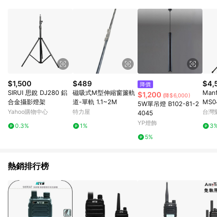
POINTS 回饋。 (3) 若購買之訂單（包含預購商品）未符合樂天
市場 45 天內完成訂單出貨及結帳，則不符合贈點資格。 (4) 如
使用APP、或中途瀏覽比價網、回饋網、Google等其他網頁、或
由網頁版(電腦版/手機版網頁)切換為App都將會造成追蹤中斷而
無法進行 LINE POINTS 回饋。 (5) LINE 購物為購物資訊整合性
平台，商品資料更新會有時間差，如顯示之商品規格、顏色、價
位、贈品與台灣樂天市場銷售網頁不符，以銷售網頁標示為準。
(6) 導購訂單已逾 365 天，根據台灣樂天回饋規定，逾期訂單將
不符合回饋資格。 (7) 若上述或其他原因，致使消費者無接收到
$1,500
$489
$4,
降價
點數回饋或點數回饋有爭議，台灣樂天市場保有更改條款與法律
SIRUI 思銳 DJ280 鋁
磁吸式M型伸縮窗簾軌
Manf
$1,200
(降$6,000)
追訴之權利，活動詳情以樂天市場網站公告為準。
合金攝影燈架
道-單軌 1.1~2M
MS0
5W單吊燈 B102-81-2
MS0
Yahoo購物中心
特力屋
台灣
4045
司貨
YP燈飾
0.3%
1%
3
5%
熱銷排行榜