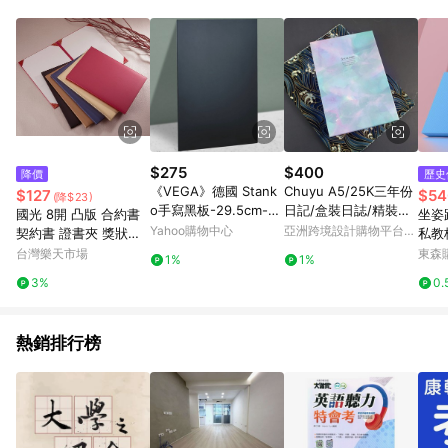
POINTS 回饋。 (3) 若購買之訂單（包含預購商品）未符合樂天
市場 45 天內完成訂單出貨及結帳，則不符合贈點資格。 (4) 如
使用APP、或中途瀏覽比價網、回饋網、Google等其他網頁、或
由網頁版(電腦版/手機版網頁)切換為App都將會造成追蹤中斷而
無法進行 LINE POINTS 回饋。 (5) LINE 購物為購物資訊整合性
平台，商品資料更新會有時間差，如顯示之商品規格、顏色、價
位、贈品與台灣樂天市場銷售網頁不符，以銷售網頁標示為準。
(6) 導購訂單已逾 365 天，根據台灣樂天回饋規定，逾期訂單將
不符合回饋資格。 (7) 若上述或其他原因，致使消費者無接收到
$275
$400
降價
歷史
點數回饋或點數回饋有爭議，台灣樂天市場保有更改條款與法律
《VEGA》德國 Stank
Chuyu A5/25K三年份
$127
$54
(降$23)
追訴之權利，活動詳情以樂天市場網站公告為準。
o手寫黑板-29.5cm--
日記/盒裝日誌/精裝筆
國光 8開 凸版 合約書
坐姿
布告欄 公佈欄 告示欄
記/硬殼手札/光彩淡藍
Yahoo購物中心
亞洲跨境設計購物平台
契約書 證書夾 獎狀夾
私教
立式掛式小黑板
Pinkoi
(A4紙適用)【APP滿額
手肘
台灣樂天市場
東森購
1%
1%
下單10%點數(單一帳號
3%
0.
最高1500點)】8/31止
熱銷排行榜