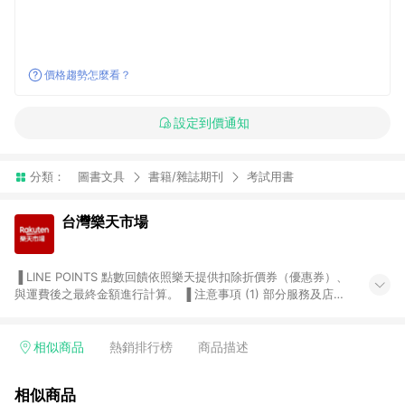
價格趨勢怎麼看？
設定到價通知
分類：
圖書文具
書籍/雜誌期刊
考試用書
台灣樂天市場
▐ LINE POINTS 點數回饋依照樂天提供扣除折價券（優惠券）、
與運費後之最終金額進行計算。 ▐ 注意事項 (1) 部分服務及店家
不符合贈點資格，購買後將不贈送 LINE POINTS 點數，亦不得使
用點數紅包，如：ezcook 美食廚房、樂天市場商家付款中心、
Smart mobile、神腦生活、JS巨盛、樂天KOBO電子書，請詳閱
相似商品
熱銷排行榜
商品描述
LINE POINTS 加碼店家清單
（https://lin.ee/1MCw7pe/rcfk）。 (2) 需透過 LINE 購物前往
相似商品
台灣樂天市場，並在同一瀏覽器於24小時內結帳，才享有 LINE