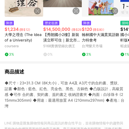
降價
歷史低價
降價
限時
$1,234
$14,500,000
$120
$14
(降$12)
(降$29,480,000)
(降$80)
大學之理念 (The Idea
【秀朗國小2樓】新裝
翰林國中大滿貫英語聽
國小
of a University)
潢立即可住｜新北市永
力特會考
軒版
和區民生路
(校卷
coursera
5168實價登錄比價王
台灣樂天市場
蝦皮
學生
3%
0%
3%
1
商品描述
◆尺寸 : 23*31.3 CM (8K大小)，可放 A4及 A3尺寸的合約書、獎狀、
証書 ◆顏色 : 藍色、紅色、亮金色、黑色、古銅色 ◆凸版設計，高級質
感 ◆可作 合約書、契約書、簽約書之 收納證書夾 ◆內面：白珍珠卡 (2
15mmx305mm) ◆用途：最適用放置 A4 (210mmx297mm) ◆產地 : 台
灣
LINE 購物是匯集購物情報與商品資訊的整合性平台，並依購物情報中的趨勢與
風格做合作網路商家的延伸商品推薦，商品資料更新會有時間差，請務必點擊