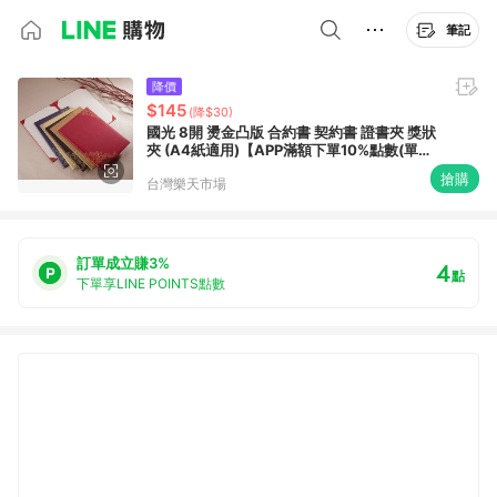
筆記
降價
$145
(降$30)
國光 8開 燙金凸版 合約書 契約書 證書夾 獎狀
夾 (A4紙適用)【APP滿額下單10%點數(單一
帳號最高1500點)】8/31止
搶購
台灣樂天市場
訂單成立賺3%
4
點
下單享LINE POINTS點數