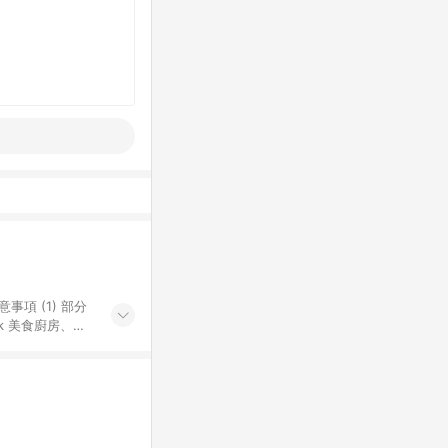
k 美食廚房、樂
S 加碼店家清單
導購訂