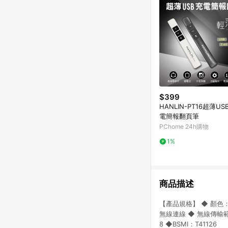
$399
HANLIN-PT16超薄US
電簡報翻頁筆
PChome 24h購物
1%
商品描述
【產品規格】 ◆ 顏色：灰/金
無線連線 ◆ 無線傳輸範圍:
8 ◆BSMI：T41126