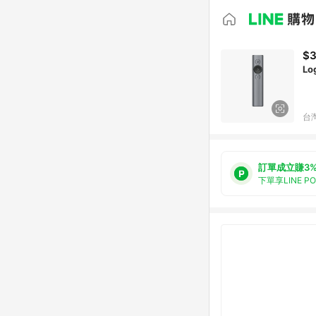
$3
Lo
台
訂單成立賺3
下單享LINE P