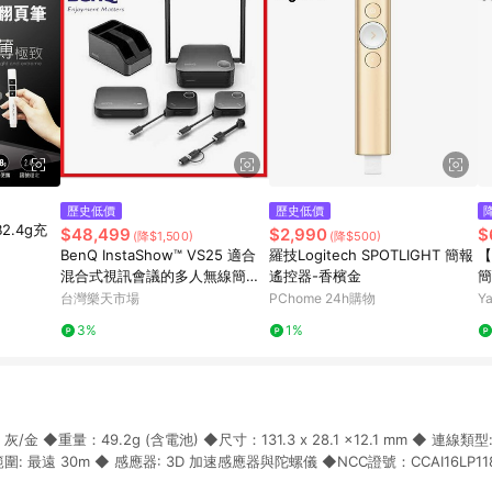
歷史低價
歷史低價
B2.4g充
$48,499
$2,990
$
(降$1,500)
(降$500)
BenQ InstaShow™ VS25 適合
羅技Logitech SPOTLIGHT 簡報
【
混合式視訊會議的多人無線簡報
遙控器-香檳金
簡
系統
S
台灣樂天市場
PChome 24h購物
Y
3%
1%
 ◆重量：49.2g (含電池) ◆尺寸：131.3 x 28.1 x12.1 mm ◆ 連線類型: Bl
 最遠 30m ◆ 感應器: 3D 加速感應器與陀螺儀 ◆NCC證號：CCAI16LP1180T1 