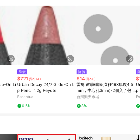
規定，逾期訂單將不符合回饋資格。 (7) 若上述或其他原因，致使消費者無接收到
爭議，台灣樂天市場保有更改條款與法律追訴之權利，活動詳情以樂天市場網
降價
降價
$721
$14
$
(降$14)
(降$6)
de-On Li
Urban Decay 24/7 Glide-On Li
雷鳥 教學磁鐵(直徑19X厚度4.5
U
p Pencil 1.2g Peyote
mm，中心孔3mm)-2個入 / 包 L
p 
T-3304｜領券最高折$220
Escentual
台灣樂天市場
Es
0.5%
3%