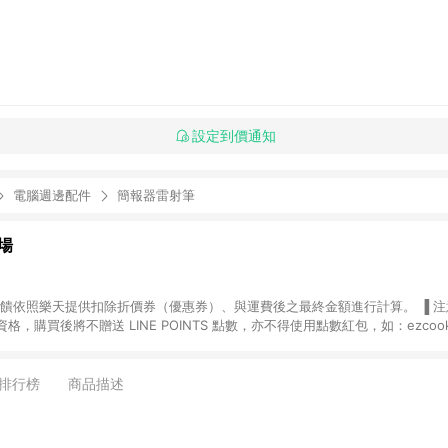
設定到價通知
電腦週邊配件
簡報器雷射筆
場
，購買後將不贈送 LINE POINTS 點數，亦不得使用點數紅包，如：ezcoo
rt mobile、神腦生活、JS巨盛、樂天KOBO電子書，請詳閱 LINE POINT
購物前往台灣樂天市場，並在同一瀏覽器於24小時內結帳，才
出貨及結帳，則不符
排行榜
商品描述
E POINTS 回饋。 (5) LINE 購物為購物資訊整合性平台，商品資料更新
規格、顏色、價位、贈品與台灣樂天市場銷售網頁不符，以銷售網頁標示為準。 (6) 