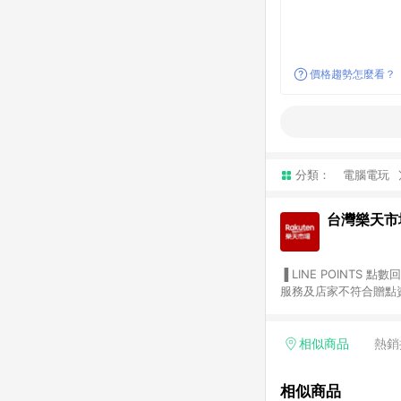
價格趨勢怎麼看？
分類：
電腦電玩
台灣樂天市
▐ LINE POINTS 點數回饋依照樂天提供扣除折價券（優惠券）、與運費後之最終金額進行計算。 ▐ 注意事項 (1) 部分
服務及店家不符合贈點資格
天市場商家付款中心、Sma
（https://lin.ee/1MCw7pe/rcfk）。 (2) 需透過 LINE 
享有 LINE POINTS 回饋。 (3) 若購買之訂單（包含預購商品）未符合樂天市場 45 天內完成訂單
相似商品
熱銷
合贈點資格。 (4) 如使用APP、或中途瀏覽比價網、回饋網、Google等其他網頁、或由網頁版(電腦版/手機版網頁)切
換為App都將會造成追蹤中斷而無法進行 LIN
相似商品
會有時間差，如顯示之商品