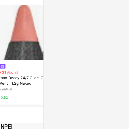
站公告為準。
降價
降價
降價
721
$721
$721
(降$14)
(降$14)
(降$14)
rban Decay 24/7 Glide-On Li
Urban Decay 24/7 Glide-On Li
Urban Decay 
Pencil 1.2g Naked
p Pencil 1.2g Bang
ye Pencil 1.
centual
Escentual
Escentual
0.5%
0.5%
0.5%