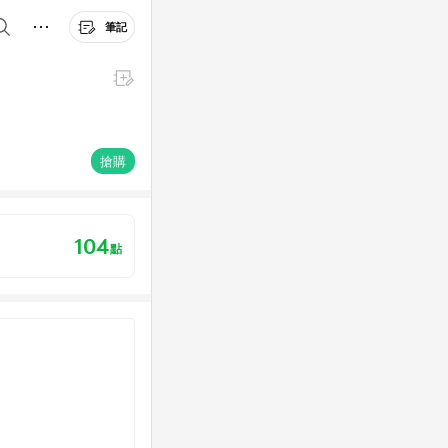
筆記
搶購
104
點