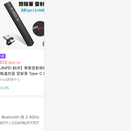
$698
降價
歷史低價
【禾統】多功能紅光簡報筆/Q10
672
$1,609
(降$118)
(降$4
1/紅光/充電款(簡報筆 雷射筆 翻
JINPEI 錦沛】專業雷射簡報筆
得力激光翻頁
頁筆)
萬家福線上購物
報遙控器 雷射筆 Type-C & U
子投影儀筆講
B-A 雙頭 JL-02B
教學電子筆教
ahoo購物中心
東森購物 ETMa
1%
講電子翻頁筆
0.3%
0.5%
uetooth 與 2.4GHz
/ CCAI16LP1170T