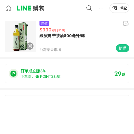
筆記
降價
$990
(降$110)
綠源寶 苦茶油600毫升/罐
搶購
台灣樂天市場
訂單成立賺3%
29
點
下單享LINE POINTS點數