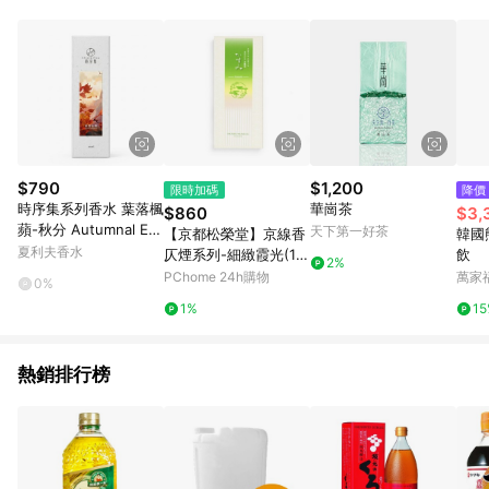
POINTS 回饋。 (3) 若購買之訂單（包含預購商品）未符合樂天
市場 45 天內完成訂單出貨及結帳，則不符合贈點資格。 (4) 如
使用APP、或中途瀏覽比價網、回饋網、Google等其他網頁、或
由網頁版(電腦版/手機版網頁)切換為App都將會造成追蹤中斷而
無法進行 LINE POINTS 回饋。 (5) LINE 購物為購物資訊整合性
平台，商品資料更新會有時間差，如顯示之商品規格、顏色、價
位、贈品與台灣樂天市場銷售網頁不符，以銷售網頁標示為準。
(6) 導購訂單已逾 365 天，根據台灣樂天回饋規定，逾期訂單將
不符合回饋資格。 (7) 若上述或其他原因，致使消費者無接收到
$790
$1,200
限時加碼
降價
點數回饋或點數回饋有爭議，台灣樂天市場保有更改條款與法律
時序集系列香水 葉落楓
華崗茶
$860
$3,
追訴之權利，活動詳情以樂天市場網站公告為準。
蘋-秋分 Autumnal Eq
天下第一好茶
【京都松榮堂】京線香
韓國
uinox 淡香精EDP 10M
夏利夫香水
仄煙系列-細緻霞光(16
飲
2%
L
5支)
PChome 24h購物
萬家
0%
1%
1
熱銷排行榜