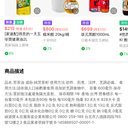
降價
降價
限時
$215
$800
$699
$14
(雙重省$65)
(降$200)
(降$100)
[家速配]得意的一天五
糯米醋 20kg/桶
坂元黑醋1000mL
#悠西
珍寶健康油2L
KI
十全特好
日藥本舖官方網站
萬家福線上購物
味醬
蝦皮
2%
3%
露 
6%
1
商品描述
品名:苦茶油 成份:純苦茶籽 使用方法:炒炸、煎煮、涼拌、烹調必備。 食
用方法:請依個人口味酌量食用‧添加於烹調食物中。 容量:600毫升 保存
方法:置於陰涼處避免陽光直射。 保存期限:1年 產地:台灣 營養標示 每一
份量10毫升 本包裝含60份 每份 每100毫升 熱量 82.8大卡 828大卡 蛋
白質0公克 0公克 脂肪 9.2公克 92公克 飽和脂肪1.3公克 13公克 反式脂
肪0公克 0公克 碳水化合物0公克 0公克 糖 0公克 0公克 鈉 0毫克 0毫克
綠源寶＆欣麗美姿企業有限公司 0800-259-189 台北市八德路四段765
號12樓之3 食品業者登錄字號:B-145866507-00001-1