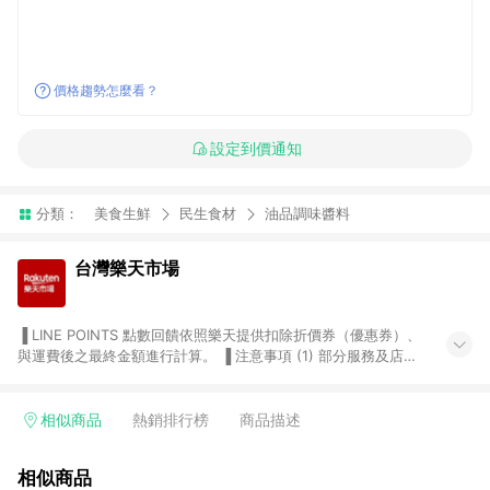
價格趨勢怎麼看？
設定到價通知
分類：
美食生鮮
民生食材
油品調味醬料
台灣樂天市場
▐ LINE POINTS 點數回饋依照樂天提供扣除折價券（優惠券）、
與運費後之最終金額進行計算。 ▐ 注意事項 (1) 部分服務及店家
不符合贈點資格，購買後將不贈送 LINE POINTS 點數，亦不得使
用點數紅包，如：ezcook 美食廚房、樂天市場商家付款中心、
Smart mobile、神腦生活、JS巨盛、樂天KOBO電子書，請詳閱
相似商品
熱銷排行榜
商品描述
LINE POINTS 加碼店家清單
（https://lin.ee/1MCw7pe/rcfk）。 (2) 需透過 LINE 購物前往
相似商品
台灣樂天市場，並在同一瀏覽器於24小時內結帳，才享有 LINE