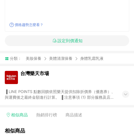
價格趨勢怎麼看？
設定到價通知
分類：
美妝保養
美體清潔保養
身體乳霜乳液
台灣樂天市場
▐ LINE POINTS 點數回饋依照樂天提供扣除折價券（優惠券）、
與運費後之最終金額進行計算。 ▐ 注意事項 (1) 部分服務及店家
不符合贈點資格，購買後將不贈送 LINE POINTS 點數，亦不得使
用點數紅包，如：ezcook 美食廚房、樂天市場商家付款中心、
Smart mobile、神腦生活、JS巨盛、樂天KOBO電子書，請詳閱
相似商品
熱銷排行榜
商品描述
LINE POINTS 加碼店家清單
（https://lin.ee/1MCw7pe/rcfk）。 (2) 需透過 LINE 購物前往
相似商品
台灣樂天市場，並在同一瀏覽器於24小時內結帳，才享有 LINE