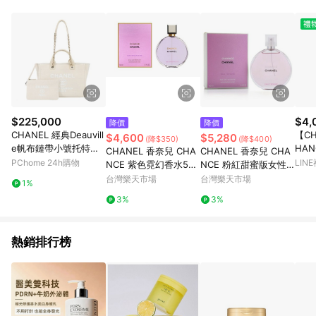
POINTS 回饋。 (3) 若購買之訂單（包含預購商品）未符合樂天
市場 45 天內完成訂單出貨及結帳，則不符合贈點資格。 (4) 如
使用APP、或中途瀏覽比價網、回饋網、Google等其他網頁、或
由網頁版(電腦版/手機版網頁)切換為App都將會造成追蹤中斷而
無法進行 LINE POINTS 回饋。 (5) LINE 購物為購物資訊整合性
平台，商品資料更新會有時間差，如顯示之商品規格、顏色、價
位、贈品與台灣樂天市場銷售網頁不符，以銷售網頁標示為準。
(6) 導購訂單已逾 365 天，根據台灣樂天回饋規定，逾期訂單將
不符合回饋資格。 (7) 若上述或其他原因，致使消費者無接收到
$225,000
$4,
降價
降價
點數回饋或點數回饋有爭議，台灣樂天市場保有更改條款與法律
CHANEL 經典Deauvill
【C
$4,600
$5,280
(降$350)
(降$400)
追訴之權利，活動詳情以樂天市場網站公告為準。
e帆布鏈帶小號托特包
HA
CHANEL 香奈兒 CHA
CHANEL 香奈兒 CHA
(米白)
水 5
PChome 24h購物
LIN
NCE 紫色霓幻香水50
NCE 粉紅甜蜜版女性
ml~優惠價:4600元｜
淡香水100ml 優惠價:5
台灣樂天市場
台灣樂天市場
1%
岡山戀香水
280元｜岡山戀香水
3%
3%
熱銷排行榜