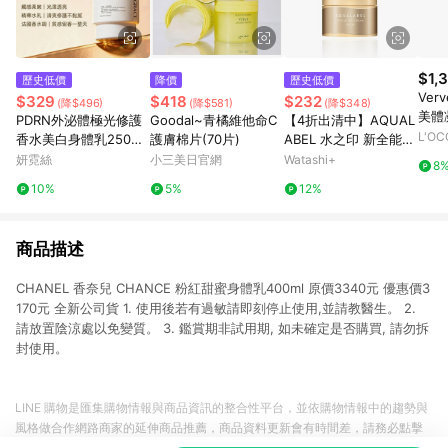
$1,
歷史低價
降價
歷史低價
Ver
$329
$418
$232
(降$496)
(降$581)
(降$348)
美體
PDRN外泌體極光修護
Goodal~青橘維他命C
【4折出清中】AQUAL
L'O
香水美白身體乳250ml
護膚棉片(70片)
ABEL 水之印 新全能5
(琥珀之吻)注意：買1送
D精油緊緻彈力霜
妍霓絲
小三美日官網
Watashi+
8
1組合請點選1入規格中
10%
5%
12%
之【限定組】下單
商品描述
CHANEL 香奈兒 CHANCE 粉紅甜蜜身體乳400ml 原價3340元 優惠價3
170元 全新公司貨 1. 使用後若有過敏請即刻停止使用,並請教醫生。 2.
請放置陰涼處以免變質。 3. 鑑賞期非試用期, 如未確定是否購買, 請勿拆
封使用。
LINE 購物是匯集購物情報與商品資訊的整合性平台，並依購物情報中的趨勢與
風格做合作網路商家的延伸商品推薦，商品資料更新會有時間差，請務必點擊
商品至各合作網路商家，確認現售價與購物條件，一切資訊以合作廠商網頁為