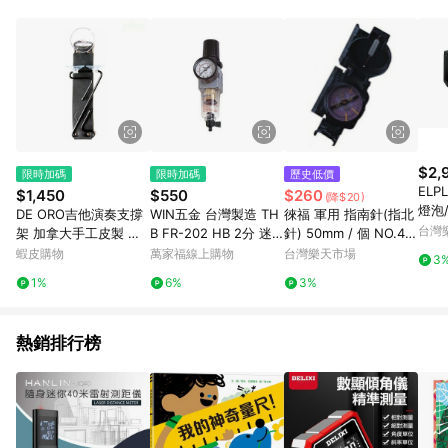
POINTS 回饋。 (3) 若購買之訂單（包含預購商品）未符合樂天
市場 45 天內完成訂單出貨及結帳，則不符合贈點資格。 (4) 如
使用APP、或中途瀏覽比價網、回饋網、Google等其他網頁、或
由網頁版(電腦版/手機版網頁)切換為App都將會造成追蹤中斷而
無法進行 LINE POINTS 回饋。 (5) LINE 購物為購物資訊整合性
平台，商品資料更新會有時間差，如顯示之商品規格、顏色、價
位、贈品與台灣樂天市場銷售網頁不符，以銷售網頁標示為準。
(6) 導購訂單已逾 365 天，根據台灣樂天回饋規定，逾期訂單將
不符合回饋資格。 (7) 若上述或其他原因，致使消費者無接收到
$2,
限時加碼
限時加碼
歷史低價
點數回饋或點數回饋有爭議，台灣樂天市場保有更改條款與法律
ELP
$1,450
$550
$260
(降$20)
追訴之權利，活動詳情以樂天市場網站公告為準。
燈泡/
DE ORO吉他演奏支撐
WIN五金 台灣製造 TH
徠福 軍用 指南針(指北
投影
台灣
架 加拿大手工皮製 不
B FR-202 HB 2分 迷
針) 50mm / 個 NO.40
鏽鋼 FlamencoLoco
你濾水調壓組 FR202
00L【APP滿額下單1
蝦皮購物
萬家福線上購物
台灣樂天市場
3
佛拉門哥吉他專用 腳托
空壓機濾水器 調壓 濾
0%點數(單一帳號最高1
1%
6%
3%
【黃石樂器】
水 附錶
500點)】8/31止
熱銷排行榜