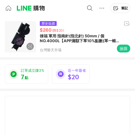
筆記
歷史低價
$260
(降$20)
徠福 軍用 指南針(指北針) 50mm / 個
NO.4000L【APP滿額下單10%點數(單一帳
號最高1500點)】8/31止
搶購
台灣樂天市場
訂單成立賺3%
近一年最省
7
$20
點