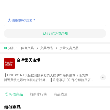
價格趨勢怎麼看？
設定到價通知
分類：
圖書文具
文具用品
度量文具用品
台灣樂天市場
▐ LINE POINTS 點數回饋依照樂天提供扣除折價券（優惠券）、
與運費後之最終金額進行計算。 ▐ 注意事項 (1) 部分服務及店家
不符合贈點資格，購買後將不贈送 LINE POINTS 點數，亦不得使
用點數紅包，如：ezcook 美食廚房、樂天市場商家付款中心、
Smart mobile、神腦生活、JS巨盛、樂天KOBO電子書，請詳閱
相似商品
熱銷排行榜
商品描述
LINE POINTS 加碼店家清單
（https://lin.ee/1MCw7pe/rcfk）。 (2) 需透過 LINE 購物前往
相似商品
台灣樂天市場，並在同一瀏覽器於24小時內結帳，才享有 LINE