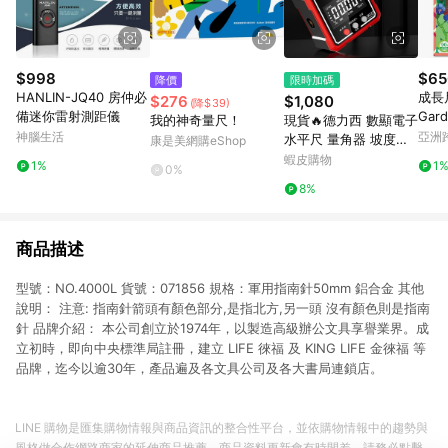
$998
$65
降價
限時加碼
HANLIN-JQ40 房仲必
成長尺
$276
$1,080
(降$39)
備迷你雷射測距儀
Gard
我的神奇量尺！
現貨🔥德力西 數顯電子
t 小
神腦生活
亞洲
水平尺 量角器 坡度儀
康是美網購eShop
Pinko
磁性角度尺 傾角盒 帶
蝦皮購物
1%
1
0%
磁規範 坡度水平儀 數
8%
位顯示傾角儀 數顯工程
角度儀
商品描述
型號：NO.4000L 貨號：071856 規格：軍用指南針50mm 鋁合金 其他
說明： 注意: 指南針箭頭有顏色部分,是指北方,另一頭 沒有顏色則是指南
針 品牌介紹： 本公司創立於1974年，以製造高級辦公文具享譽業界。成
立初時，即向中央標準局註冊，建立 LIFE 徠福 及 KING LIFE 金徠福 等
品牌，迄今以逾30年，產品遍及各文具公司及各大書局連鎖店。
LINE 購物是匯集購物情報與商品資訊的整合性平台，並依購物情報中的趨勢與
風格做合作網路商家的延伸商品推薦，商品資料更新會有時間差，請務必點擊