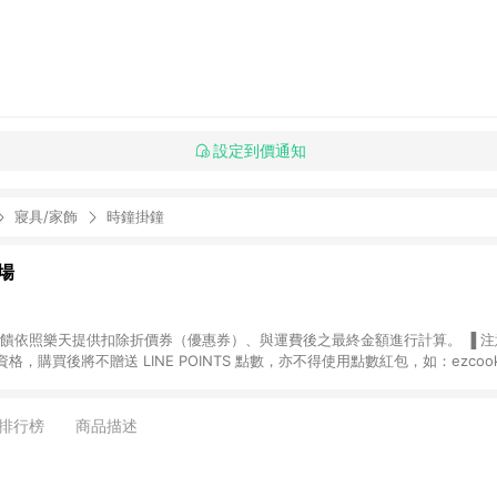
設定到價通知
寢具/家飾
時鐘掛鐘
場
，購買後將不贈送 LINE POINTS 點數，亦不得使用點數紅包，如：ezcoo
rt mobile、神腦生活、JS巨盛、樂天KOBO電子書，請詳閱 LINE POINT
購物前往台灣樂天市場，並在同一瀏覽器於24小時內結帳，才
出貨及結帳，則不符
排行榜
商品描述
E POINTS 回饋。 (5) LINE 購物為購物資訊整合性平台，商品資料更新
規格、顏色、價位、贈品與台灣樂天市場銷售網頁不符，以銷售網頁標示為準。 (6) 