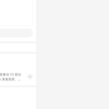
k 美食廚房、樂
S 加碼店家清單
導購訂