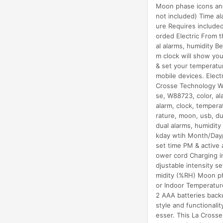
Moon phase icons and
not included) Time a
ure Requires include
orded Electric From t
al alarms, humidity B
m clock will show you
& set your temperatur
mobile devices. Elect
Crosse Technology W8
se, W88723, color, al
alarm, clock, tempera
rature, moon, usb, du
dual alarms, humidit
kday wtih Month/Day/
set time PM & active
ower cord Charging i
djustable intensity 
midity (%RH) Moon ph
or Indoor Temperatur
2 AAA batteries back
style and functionalit
esser. This La Crosse