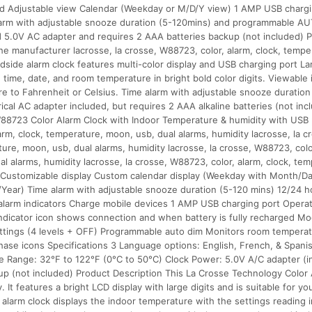
 Adjustable view Calendar (Weekday or M/D/Y view) 1 AMP USB chargin
larm with adjustable snooze duration (5-120mins) and programmable AU
d 5.0V AC adapter and requires 2 AAA batteries backup (not included) 
he manufacturer lacrosse, la crosse, W88723, color, alarm, clock, temp
edside alarm clock features multi-color display and USB charging port L
 time, date, and room temperature in bright bold color digits. Viewable i
e to Fahrenheit or Celsius. Time alarm with adjustable snooze duration
rical AC adapter included, but requires 2 AAA alkaline batteries (not inc
8723 Color Alarm Clock with Indoor Temperature & humidity with USB po
arm, clock, temperature, moon, usb, dual alarms, humidity lacrosse, la c
ture, moon, usb, dual alarms, humidity lacrosse, la crosse, W88723, colo
al alarms, humidity lacrosse, la crosse, W88723, color, alarm, clock, te
y Customizable display Custom calendar display (Weekday with Month/D
Year) Time alarm with adjustable snooze duration (5-120 mins) 12/24 h
 alarm indicators Charge mobile devices 1 AMP USB charging port Operat
ndicator icon shows connection and when battery is fully recharged Mod
settings (4 levels + OFF) Programmable auto dim Monitors room temperat
ase icons Specifications 3 Language options: English, French, & Spanis
e Range: 32°F to 122°F (0°C to 50°C) Clock Power: 5.0V A/C adapter (i
up (not included) Product Description This La Crosse Technology Color
y. It features a bright LCD display with large digits and is suitable for y
 alarm clock displays the indoor temperature with the settings reading i