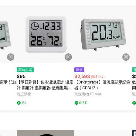
規定，逾期訂單將不符合回饋資格。 (7) 若上述或其他原因，致使消費者無接收到
爭議，台灣樂天市場保有更改條款與法律追訴之權利，活動詳情以樂天市場網
限時加碼
降價
$95
$2,593
$
(降$387)
度 顯示 記錄
【隔日到貨】智能溫濕度計 溫度
【Dr-storage】溫濕度顯示記錄
數
計 濕度計 溫濕度器 數顯溫濕度
器 ( CP3U3 )
間
計 超薄溫濕度計 家用溫度計 數
計
蝦皮購物
東森購物 ETMall
蝦
顯溫度計 簡約智能溫濕度
6
1%
0.5%