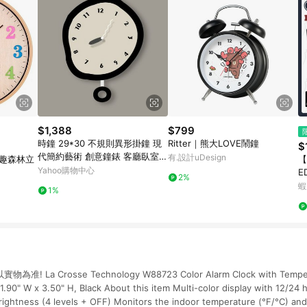
$1,388
$799
時鐘 29*30 不規則異形掛鐘 現
Ritter｜熊大LOVE鬧鐘
$
代簡約藝術 創意鐘錶 客廳臥室壁
有.設計uDesign
吋童趣森林立
【
掛鐘 北歐風裝飾鐘
Yahoo購物中心
E
2%
星
蝦
1%
萬
 La Crosse Technology W88723 Color Alarm Clock with Temperat
 1.90" W x 3.50" H, Black About this item Multi-color display with 12/24 
brightness (4 levels + OFF) Monitors the indoor temperature (°F/°C) an