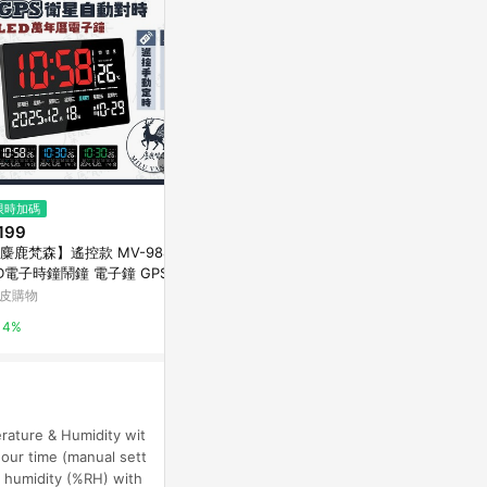
$288
限時加碼
限時加碼
手工木作創意桌鐘 木在一起 - 二
199
$490
五木
麋鹿梵森】遙控款 MV-9888 L
SG-170 L
亞洲跨境設計購物平台 Pinkoi
D電子時鐘鬧鐘 電子鐘 GPS衛
萬家福線上購
對時 多功能 大螢幕時鐘 數位
皮購物
1%
3%
年曆 鬧鐘
4%
ure & Humidity wit
hour time (manual sett
d humidity (%RH) with