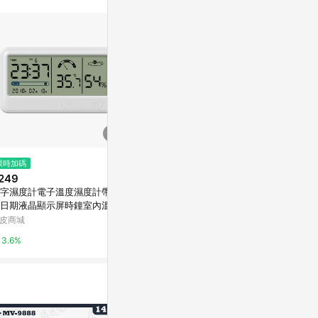
站公告為準。
限時加碼
降價
限時加碼
249
$539
$129
(降$60)
字濕度計電子溫度濕度計帶時
數位置鐘 CLARTE NA NITORI宜
數位置鐘 時鐘 G
日期液晶顯示屏時鐘室內溫度
得利家居
RI宜得利家居
支架適用於溫室花園地窖 202
皮商城
台灣樂天市場
台灣樂天市場
3.6%
5%
5%