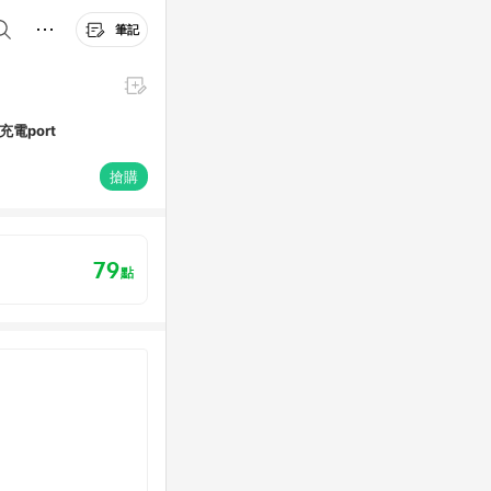
筆記
 充電port
搶購
79
點