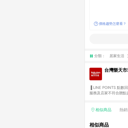
價格趨勢怎麼看？
分類：
居家生活
台灣樂天市
▐ LINE POINTS 點數回饋依照樂天提供扣除折價券（優惠券）、與運費後之最終金額進行計算。 ▐ 注意事項 (1) 部分
服務及店家不符合贈點資格
天市場商家付款中心、Sma
（https://lin.ee/1MCw7pe/rcfk）。 (2) 需透過 LINE 
享有 LINE POINTS 回饋。 (3) 若購買之訂單（包含預購商品）未符合樂天市場 45 天內完成訂單
相似商品
熱銷
合贈點資格。 (4) 如使用APP、或中途瀏覽比價網、回饋網、Google等其他網頁、或由網頁版(電腦版/手機版網頁)切
換為App都將會造成追蹤中斷而無法進行 LIN
相似商品
會有時間差，如顯示之商品