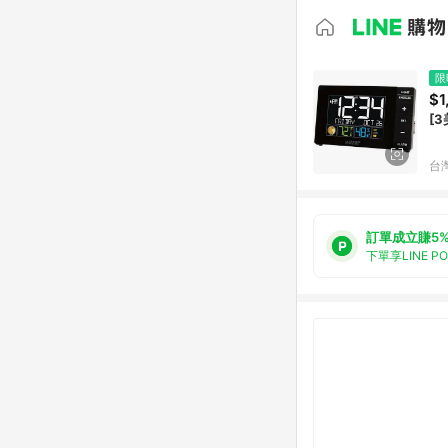
限
$1
[3
台
訂單成立賺5
下單享LINE P