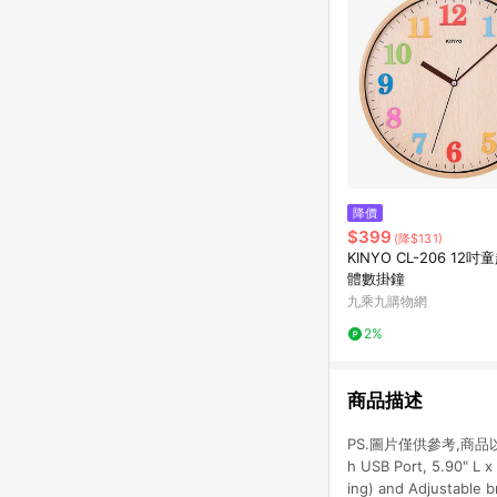
降價
$399
(降$131)
KINYO CL-206 12
體數掛鐘
九乘九購物網
2%
商品描述
PS.圖片僅供參考,商品以實物為准!
h USB Port, 5.90" L x
ing) and Adjustable 