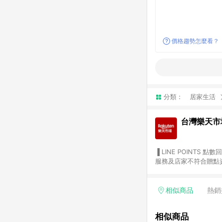
價格趨勢怎麼看？
分類：
居家生活
台灣樂天市
▐ LINE POINTS 點數回饋依照樂天提供扣除折價券（優惠券）、與運費後之最終金額進行計算。 ▐ 注意事項 (1) 部分
服務及店家不符合贈點資格
天市場商家付款中心、Sma
（https://lin.ee/1MCw7pe/rcfk）。 (2) 需透過 LINE 
享有 LINE POINTS 回饋。 (3) 若購買之訂單（包含預購商品）未符合樂天市場 45 天內完成訂單
相似商品
熱銷
合贈點資格。 (4) 如使用APP、或中途瀏覽比價網、回饋網、Google等其他網頁、或由網頁版(電腦版/手機版網頁)切
換為App都將會造成追蹤中斷而無法進行 LIN
相似商品
會有時間差，如顯示之商品