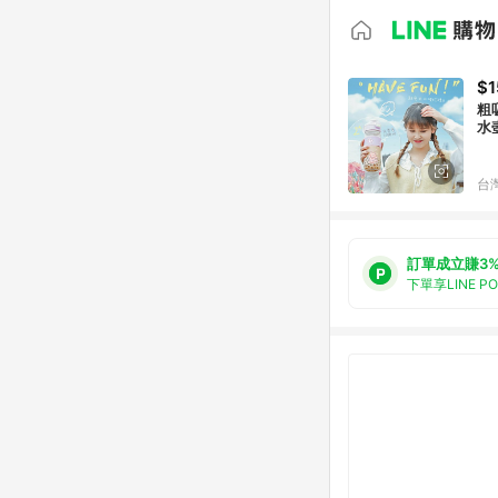
$1
粗
水壺
台
訂單成立賺3
下單享LINE P