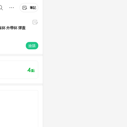
筆記
杯 外帶杯 彈蓋
搶購
4
點