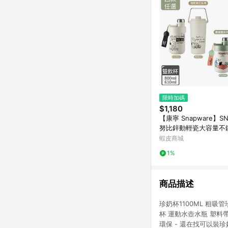
限時加碼
$1,180
【康寧 Snapware】S
努比鋅動輕瓷大容量不
保溫杯/雙飲杯800ml/61
蝦皮商城
1%
商品描述
珍奶杯1100ML 粗吸
杯 運動水壺水瓶 塑料
環保 - 還在找可以裝