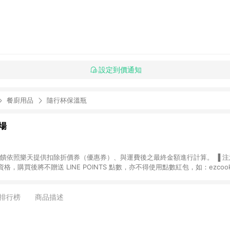
設定到價通知
餐廚用品
隨行杯保溫瓶
場
，購買後將不贈送 LINE POINTS 點數，亦不得使用點數紅包，如：ezcoo
rt mobile、神腦生活、JS巨盛、樂天KOBO電子書，請詳閱 LINE POINT
購物前往台灣樂天市場，並在同一瀏覽器於24小時內結帳，才
出貨及結帳，則不符
排行榜
商品描述
E POINTS 回饋。 (5) LINE 購物為購物資訊整合性平台，商品資料更新
規格、顏色、價位、贈品與台灣樂天市場銷售網頁不符，以銷售網頁標示為準。 (6) 