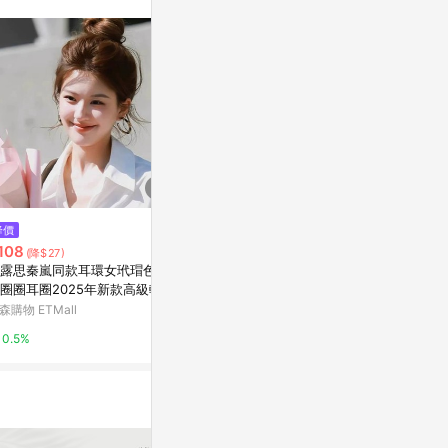
站公告為準。
$654
降價
手作樹脂粘土
$264
108
(雙重省$139)
(降$27)
爆款直降價 女生T恤 寬鬆 顯瘦
亞洲跨境設計購物
露思秦嵐同款耳環女玳瑁色豹
短袖 美式高街字母刺繡短袖t恤
圈圈耳圈2025年新款高級輕奢
1%
女2025夏季學生ins設計感寬鬆
釘
蝦皮購物
森購物 ETMall
純棉上衣潮
8%
0.5%