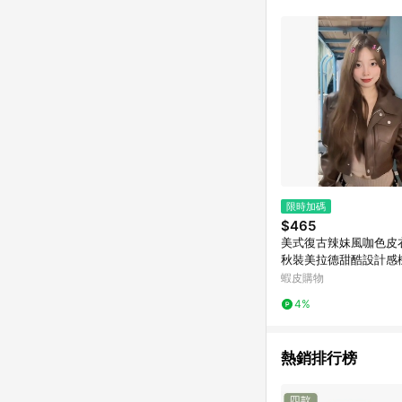
單已逾 365 天，根據台灣樂天回饋
點數回饋或點數回饋有
限時加碼
$465
美式復古辣妹風咖色皮
秋裝美拉德甜酷設計感
上衣 小個子外套 機車服
蝦皮購物
夾克 秋冬外套 美式外
4%
熱銷排行榜