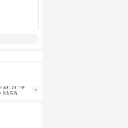
k 美食廚房、樂
S 加碼店家清單
導購訂