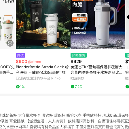
降價
限時加碼
$900
$929
$
(降$299)
NOOPY史
BlenderBottle Strada Sleek 哈
免運🥇TKK巨無霸保溫杯覆層大
［
鏽鋼手提
利波特 不鏽鋼保冰保溫隨行杯
容量內膽陶瓷杯子水杯新款冰霸
管
0ml
杯吸管大容量陶瓷保溫瓶 冰霸杯
隨
亞洲跨境設計購物平台 Pinkoi
蝦皮購物
蝦
陶瓷咖啡杯隨行手提直飲環保飲
1%
7.2%
料杯
管珍珠奶茶杯 大容量水杯 粗吸管杯 環保杯 吸管水壺 手搖飲料杯 珍珠奶茶環保杯
帶吸管 可愛貼紙 【減塑生活，人人有責】 飲料店購買飲料，自備環保杯現折五
珍奶的水壺/水杯嗎? 喜愛喝有料飲品的人有福了 不僅外型好看實用度也很高的雙飲杯