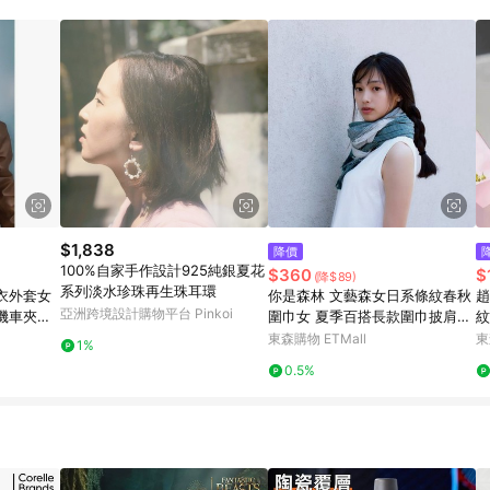
規定，逾期訂單將不符合回饋資格。 (7) 若上述或其他原因，致使消費者無接收到
爭議，台灣樂天市場保有更改條款與法律追訴之權利，活動詳情以樂天市場網
$1,838
降價
100%自家手作設計925純銀夏花
$360
$
(降$89)
系列淡水珍珠再生珠耳環
衣外套女
你是森林 文藝森女日系條紋春秋
趙
亞洲跨境設計購物平台 Pinkoi
機車夾克
圍巾女 夏季百搭長款圍巾披肩兩
紋
 皮衣 皮
用
耳
東森購物 ETMall
東
1%
套
0.5%