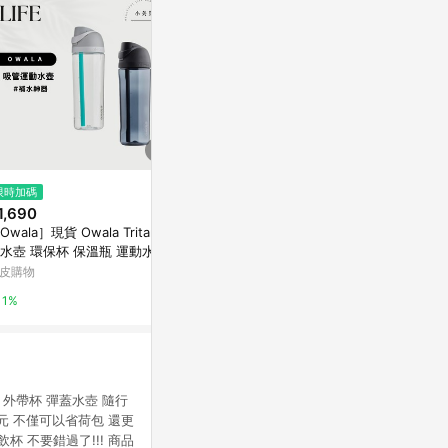
$14,800
限時加碼
限時加碼
克立淨 PaPaBin 廚餘機 贈活性
1,690
$711
碳2包 送完為
Owala］現貨 Owala Tritan 吸
【日本孔雀Peacock】手提式真
Yahoo購物中
水壺 環保杯 保溫瓶 運動水壺
空斷熱不鏽鋼 冰霸杯 巨無霸鋼杯
行杯
保冰保溫 隨行杯 800ML(上蓋可
皮購物
神腦生活
0.3%
拆洗)-粉紅色
1%
2%
 外帶杯 彈蓋水壺 隨行
元 不僅可以省荷包 還更
 不要錯過了!!! 商品