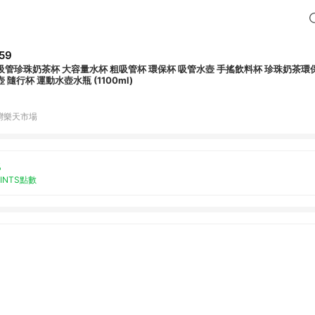
59
吸管珍珠奶茶杯 大容量水杯 粗吸管杯 環保杯 吸管水壺 手搖飲料杯 珍珠奶茶環保
 隨行杯 運動水壺水瓶 (1100ml)
灣樂天市場
%
OINTS點數