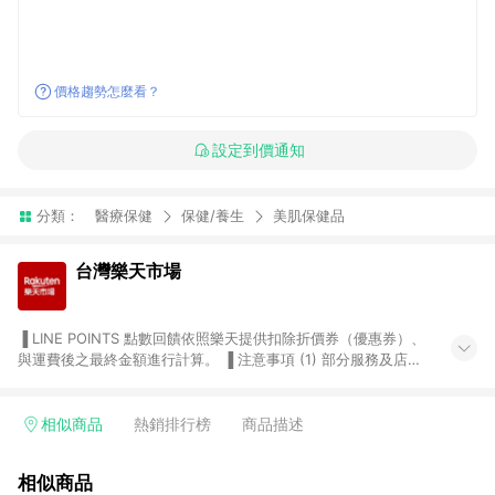
價格趨勢怎麼看？
設定到價通知
分類：
醫療保健
保健/養生
美肌保健品
台灣樂天市場
▐ LINE POINTS 點數回饋依照樂天提供扣除折價券（優惠券）、
與運費後之最終金額進行計算。 ▐ 注意事項 (1) 部分服務及店家
不符合贈點資格，購買後將不贈送 LINE POINTS 點數，亦不得使
用點數紅包，如：ezcook 美食廚房、樂天市場商家付款中心、
Smart mobile、神腦生活、JS巨盛、樂天KOBO電子書，請詳閱
相似商品
熱銷排行榜
商品描述
LINE POINTS 加碼店家清單
（https://lin.ee/1MCw7pe/rcfk）。 (2) 需透過 LINE 購物前往
相似商品
台灣樂天市場，並在同一瀏覽器於24小時內結帳，才享有 LINE