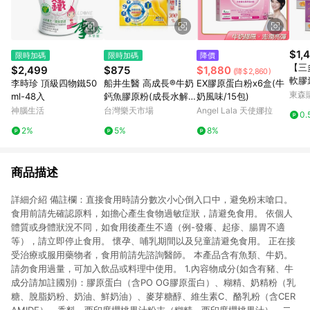
$1,
限時加碼
限時加碼
降價
【三
$2,499
$875
$1,880
(降$2,860)
軟膠囊
李時珍 頂級四物鐵50
船井生醫 高成長®牛奶
EX膠原蛋白粉x6盒(牛
組
東森購
ml-48入
鈣魚膠原粉(成長水解
奶風味/15包)
配方)
神腦生活
台灣樂天市場
Angel Lala 天使娜拉
0.
2%
5%
8%
商品描述
詳細介紹 備註欄：直接食用時請分數次小心倒入口中，避免粉末嗆口。
食用前請先確認原料，如擔心產生食物過敏症狀，請避免食用。 依個人
體質或身體狀況不同，如食用後產生不適（例-發癢、起疹、腸胃不適
等），請立即停止食用。 懷孕、哺乳期間以及兒童請避免食用。 正在接
受治療或服用藥物者，食用前請先諮詢醫師。 本產品含有魚類、牛奶。
請勿食用過量，可加入飲品或料理中使用。 1.內容物成分(如含有豬、牛
成分請加註國別)：膠原蛋白（含PO OG膠原蛋白）、糊精、奶精粉（乳
糖、脫脂奶粉、奶油、鮮奶油）、麥芽糖醇、維生素C、酪乳粉（含CER