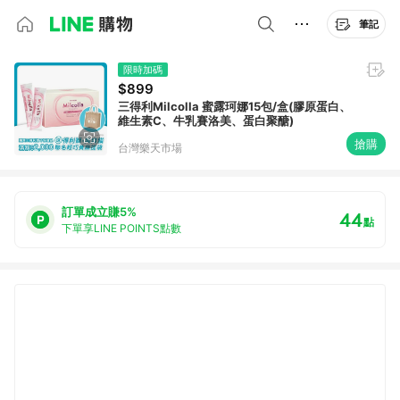
筆記
限時加碼
$899
三得利Milcolla 蜜露珂娜15包/盒(膠原蛋白、
維生素C、牛乳賽洛美、蛋白聚醣)
搶購
台灣樂天市場
訂單成立賺5%
44
點
下單享LINE POINTS點數