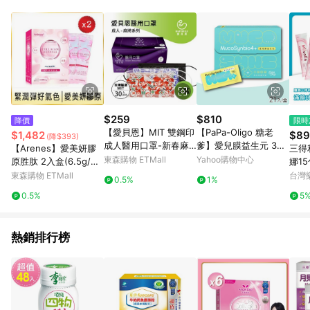
POINTS 回饋。 (3) 若購買之訂單（包含預購商品）未符合樂天
市場 45 天內完成訂單出貨及結帳，則不符合贈點資格。 (4) 如
使用APP、或中途瀏覽比價網、回饋網、Google等其他網頁、或
由網頁版(電腦版/手機版網頁)切換為App都將會造成追蹤中斷而
無法進行 LINE POINTS 回饋。 (5) LINE 購物為購物資訊整合性
平台，商品資料更新會有時間差，如顯示之商品規格、顏色、價
位、贈品與台灣樂天市場銷售網頁不符，以銷售網頁標示為準。
(6) 導購訂單已逾 365 天，根據台灣樂天回饋規定，逾期訂單將
不符合回饋資格。 (7) 若上述或其他原因，致使消費者無接收到
$259
$810
降價
限時
點數回饋或點數回饋有爭議，台灣樂天市場保有更改條款與法律
【愛貝恩】MIT 雙鋼印
【PaPa-Oligo 糖老
$1,482
$89
(降$393)
追訴之權利，活動詳情以樂天市場網站公告為準。
成人醫用口罩-新春麻
爹】愛兒膜益生元 3gX
【Arenes】愛美妍膠
三得利
將系列(30入*3盒)
21入/盒
東森購物 ETMall
Yahoo購物中心
原胜肽 2入盒(6.5g/包
娜1
x15包)/盒
維生
東森購物 ETMall
台灣
0.5%
1%
美、
0.5%
5
熱銷排行榜