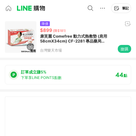
筆記
降價
$899
(降$181)
康芙麗 Comefree 動力式熱敷墊 (肩用
58cmX34cm) CF-2281 專品藥局
【2004438】
搶購
台灣樂天市場
訂單成立賺5%
44
點
下單享LINE POINTS點數