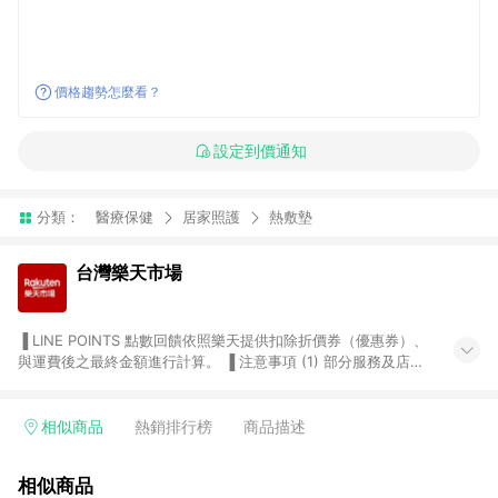
價格趨勢怎麼看？
設定到價通知
分類：
醫療保健
居家照護
熱敷墊
台灣樂天市場
▐ LINE POINTS 點數回饋依照樂天提供扣除折價券（優惠券）、
與運費後之最終金額進行計算。 ▐ 注意事項 (1) 部分服務及店家
不符合贈點資格，購買後將不贈送 LINE POINTS 點數，亦不得使
用點數紅包，如：ezcook 美食廚房、樂天市場商家付款中心、
Smart mobile、神腦生活、JS巨盛、樂天KOBO電子書，請詳閱
相似商品
熱銷排行榜
商品描述
LINE POINTS 加碼店家清單
（https://lin.ee/1MCw7pe/rcfk）。 (2) 需透過 LINE 購物前往
相似商品
台灣樂天市場，並在同一瀏覽器於24小時內結帳，才享有 LINE