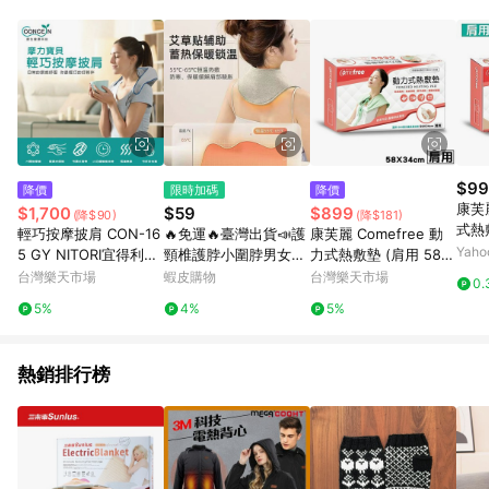
POINTS 回饋。 (3) 若購買之訂單（包含預購商品）未符合樂天
市場 45 天內完成訂單出貨及結帳，則不符合贈點資格。 (4) 如
使用APP、或中途瀏覽比價網、回饋網、Google等其他網頁、或
由網頁版(電腦版/手機版網頁)切換為App都將會造成追蹤中斷而
無法進行 LINE POINTS 回饋。 (5) LINE 購物為購物資訊整合性
平台，商品資料更新會有時間差，如顯示之商品規格、顏色、價
位、贈品與台灣樂天市場銷售網頁不符，以銷售網頁標示為準。
(6) 導購訂單已逾 365 天，根據台灣樂天回饋規定，逾期訂單將
不符合回饋資格。 (7) 若上述或其他原因，致使消費者無接收到
$99
降價
限時加碼
降價
點數回饋或點數回饋有爭議，台灣樂天市場保有更改條款與法律
康芙麗
$1,700
$59
$899
(降$90)
(降$181)
追訴之權利，活動詳情以樂天市場網站公告為準。
式熱敷
輕巧按摩披肩 CON-16
🔥免運🔥臺灣出貨📣護
康芙麗 Comefree 動
34cm
Yah
5 GY NITORI宜得利家
頸椎護脖小圍脖男女秋
力式熱敷墊 (肩用 58c
居
冬空調房防寒帶兜暖貼
mX34cm) CF-2281 專
台灣樂天市場
蝦皮購物
台灣樂天市場
0.
護頸保暖月子脖套
品藥局【2004438】
5%
4%
5%
熱銷排行榜