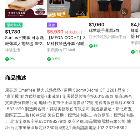
$1,060
$4,
限時加碼
降價
綿羊暖手器黑x白
輝葉
$1,780
$5,980
(降$2,000)
墊 H
亞洲跨境設計購物平台
Sunlus三樂事 可水洗
【MEGA COOHT】3
車用
Pinkoi
東森購
輕薄單人電熱毯 SP270
M科技發熱外套 保暖外
1%
捏/1
1OR
套 電熱外套 男女共版
神腦生活
東森購物 ETMall
0.
附行動電源 可機洗 電
2%
0.5%
熱外套 暖暖包 加熱外
套 熱敷墊
商品描述
康芙麗 Cmefree 動力式熱敷墊 (肩用 58cmX34cm) CF-2281 品名：
“康芙麗”動力式熱敷墊 (未滅菌) 衛署醫器製壹字第001589號 藥商:西合
實業股份有限公司 地址:台北市中正區博愛路12號 消費者服務專線:0800
-533-899 製造商名稱：貝斯美德股份有限公司 製造廠廠址：新北市五
股區五工二路116巷5號 製造日期：標示於包裝上 有效期限：標示於包裝
上 北市衛藥販字第620119B279號 藥商名稱:專品醫療器材有限公司 地
址:台北市萬華區康定路260號4樓之1 藥商諮詢電話:(02)2371-8892