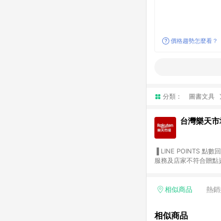
價格趨勢怎麼看？
分類：
圖書文具
台灣樂天市
▐ LINE POINTS 點數回饋依照樂天提供扣除折價券（優惠券）、與運費後之最終金額進行計算。 ▐ 注意事項 (1) 部分
服務及店家不符合贈點資格
天市場商家付款中心、Sma
（https://lin.ee/1MCw7pe/rcfk）。 (2) 需透過 LINE 
享有 LINE POINTS 回饋。 (3) 若購買之訂單（包含預購商品）未符合樂天市場 45 天內完成訂單
相似商品
熱銷
合贈點資格。 (4) 如使用APP、或中途瀏覽比價網、回饋網、Google等其他網頁、或由網頁版(電腦版/手機版網頁)切
換為App都將會造成追蹤中斷而無法進行 LIN
相似商品
會有時間差，如顯示之商品