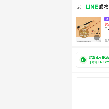
降
$5
日本
台
訂單成立賺3
下單享LINE P