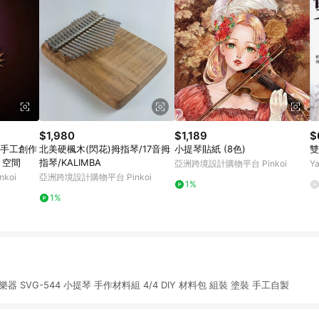
$1,980
$1,189
$
北美硬楓木(閃花)拇指琴/17音拇
小提琴貼紙 (8色)
雙
 空間
指琴/KALIMBA
亞洲跨境設計購物平台 Pinkoi
Y
koi
亞洲跨境設計購物平台 Pinkoi
1%
1%
樂器 SVG-544 小提琴 手作材料組 4/4 DIY 材料包 組裝 塗裝 手工自製