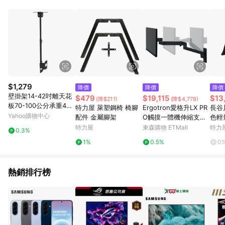
POINTS 回饋。 (3) 若購買之訂單（包含預購商品）未符合樂天
市場 45 天內完成訂單出貨及結帳，則不符合贈點資格。 (4) 如
使用APP、或中途瀏覽比價網、回饋網、Google等其他網頁、或
由網頁版(電腦版/手機版網頁)切換為App都將會造成追蹤中斷而
無法進行 LINE POINTS 回饋。 (5) LINE 購物為購物資訊整合性
平台，商品資料更新會有時間差，如顯示之商品規格、顏色、價
位、贈品與台灣樂天市場銷售網頁不符，以銷售網頁標示為準。
(6) 導購訂單已逾 365 天，根據台灣樂天回饋規定，逾期訂單將
不符合回饋資格。 (7) 若上述或其他原因，致使消費者無接收到
$1,279
降價
降價
降價
點數回饋或點數回饋有爭議，台灣樂天市場保有更改條款與法律
壁掛架14-42吋離天花
$479
$19,115
$13
(降$211)
(降$4,778)
追訴之權利，活動詳情以樂天市場網站公告為準。
板70-100公分承重40
特力屋 萊塑鋼椅 椅腳
Ergotron愛格升LX PR
長谷川
公斤天吊架電視配件A
Yahoo購物中心
配件 金屬腳架
O觸摸一體機伸縮支架
色輕
W-008
墻面顯示器擺臂支架黑
梯/直
特力屋
東森購物 ETMall
特力
0.3%
色
1%
0.5%
0
熱銷排行榜