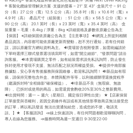
el Racing® 客製化端蓋和客製化黑色電鍍硬件 ‧具備 Next Level Racing
® 客製化纜線管理解決方案 ‧支援的螢幕 – 21” 至 43” ‧盒裝尺寸 – 91 公
分（長）27 公分（寬）12.5 公分（高）35.8 吋（長）x 10.6 吋（寬）x
4.9 吋（高） ‧產品尺寸（組裝後）：51 公分（長）x 58.5 公分（寬）x
90 公分（高） 20.1 英吋（長）x 23 英吋（寬）x 35.4 英吋（高） ‧盒
裝重量 – 毛重：8.4kg / 淨重：8kg ※詳細規格及參數依原廠公告為主
【保固】 ※詳細保固依原廠公告為主 【注意事項】 🔊網頁上所提到相關
產品資訊，內容都可能依原廠更新而變動，恕不另行通知，若有任何錯
誤，請以原廠官方網站資料為主。 🔊賣場皆含稅附發票，如需統編請於
下單時選擇三聯式發票選項填寫即可，如需"開立細節"、"發票問題"請洽
詢客服。 🔊本賣場購買之零件，如有組裝需求請先私訊詢問，防止發生
拆封使用才發現不支援、無法匹配之狀況而權益受損。 🔊提供中南部服
務據點，安心享有售後服務與保固維修，歡迎私訊詢問！ 🔊新品如有瑕
疵，請保持完整包含外盒、本體與配件等等，以利後續辦理退換貨程序
（建議拆封時"全程錄影"確保權益）。 🔊非新品不良（無瑕疵、無故
障）、已拆封或使用的商品，如需退貨會酌收20%至30%之整新費用。
🔊出貨時間：週一 ~ 週六（星期日、國定假日彈性出貨） ★【店家保留
訂單接受與否權利，若因交易條件有誤或有其他情形導致商店無法接受您
的訂單，將以私訊發送 無法出貨通知給您，造成您的不便，敬請見
諒。】★ 【客服諮詢】 📣線上快速諮詢，有任何問題都歡迎聊聊詢問，
專人在線為您服務。 📣服務時間為週一至週日 9:30至22:00