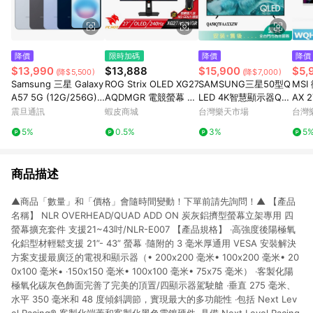
降價
限時加碼
降價
降價
$13,990
$13,888
$15,900
$5,
(降$5,500)
(降$7,000)
Samsung 三星 Galaxy
ROG Strix OLED XG27
SAMSUNG三星50型Q
MSI
A57 5G (12G/256G)
AQDMGR 電競螢幕 27
LED 4K智慧顯示器QA
AX 
5000萬鏡頭畫素 6.7吋
吋 可旋轉 240Hz 2K
50Q7FAAXXZW_含配
色 
震旦通訊
蝦皮商城
台灣樂天市場
台灣
螢幕 Exynos1680
電腦螢幕 0.03ms
送+安裝【愛買】
5%
0.5%
3%
5
商品描述
▲商品「數量」和「價格」會隨時間變動！下單前請先詢問！▲ 【產品
名稱】 NLR OVERHEAD/QUAD ADD ON 炭灰鋁擠型螢幕立架專用 四
螢幕擴充套件 支援21~43吋/NLR-E007 【產品規格】 ‧高強度後陽極氧
化鋁型材輕鬆支援 21”- 43” 螢幕 ‧隨附的 3 毫米厚通用 VESA 安裝解決
方案支援最廣泛的電視和顯示器（• 200x200 毫米• 100x200 毫米• 20
0x100 毫米• ‧150x150 毫米• 100x100 毫米• 75x75 毫米） ‧客製化陽
極氧化碳灰色飾面完善了完美的頂置/四顯示器駕駛艙 ‧垂直 275 毫米、
水平 350 毫米和 48 度傾斜調節，實現最大的多功能性 ‧包括 Next Lev