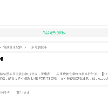
設定到價通知
電腦週邊配件
一般電腦螢幕
場
，購買後將不贈送 LINE POINTS 點數，亦不得使用點數紅包，如：ezcoo
rt mobile、神腦生活、JS巨盛、樂天KOBO電子書，請詳閱 LINE POINT
購物前往台灣樂天市場，並在同一瀏覽器於24小時內結帳，才
出貨及結帳，則不符
排行榜
商品描述
E POINTS 回饋。 (5) LINE 購物為購物資訊整合性平台，商品資料更新
規格、顏色、價位、贈品與台灣樂天市場銷售網頁不符，以銷售網頁標示為準。 (6) 