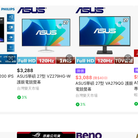
規定，逾期訂單將不符合回饋資格。 (7) 若上述或其他原因，致使消費者無接收到
爭議，台灣樂天市場保有更改條款與法律追訴之權利，活動詳情以樂天市場網
$3,288
降價
200 IPS
ASUS華碩 27型 VZ279HG-W
$
$3,088
(降$400)
護眼電競螢幕
A
ASUS華碩 27型 VA279QG 護眼
台灣樂天市場
專
電競螢幕
s
蝦
台灣樂天市場
3%
3%