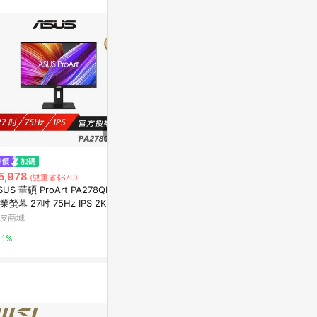
站公告為準。
$2,880
歷史低價
【ASUS 華碩】
5,978
$3,988
(雙重省$670)
(降$123)
PS FHD 12
SUS 華碩 ProArt PA278QEV
DELL 戴爾 SE2725HM-4Y 27型
業螢幕 27吋 75Hz IPS 2K 5m
LINE禮物
電腦螢幕 IPS/FHD/1920x1080/
 可調式支架
皮商城
HDMI/100Hz
台灣樂天市場
1%
3%