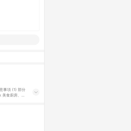
k 美食廚房、樂
S 加碼店家清單
導購訂