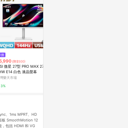
降價
降價
歷史低價
5,990
$12,999
$20,900
(降$500)
(降$1,000)
(降
SI 微星 27型 PRO MAX 271Q
Xiaomi 智慧顯示器 A 2026 65
50 吋｜LG Q
HW E14 白色 液晶螢幕
型 4K
示器｜82系列｜
D82ATA
灣樂天市場
小米官方線上商城
LG官方線上商
3%
2%
15%
Sync、1ms MPRT、HD
 SmoothMotion 12
包括 HDMI 和 VG