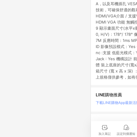
A，以及耳機插孔 VESA
技術，可確保舒適的觀看體驗 1
HDMI/VGA介面 / 支
HDMI VGA 功能 無觸
9 顯示畫面尺寸(水平x垂直)
0, H/V)：178°/ 17
7M 反應時間：1ms MP
ID 影像預設模式：Yes 色溫
nc :支援 低藍光模式：Yes
Jack : Yes 機構設計
體 裝上底座的尺寸(寬x高x深)
箱尺寸 (寬 x 高 x 深) 
上規格僅供參考，如有
LINE購物推薦
下載LINE購物App
最新活
LINE 購物是匯集購
時間差，請務必點擊商品
加入筆記
設定到價通知