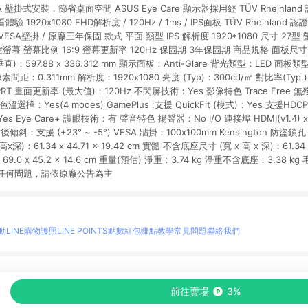
 壁掛式安裝，節省桌面空間 ASUS Eye Care 顯示器採用經 TÜV Rheinla
920x1080 FHD解析度 / 120Hz / 1ms / IPS面板 TÜV Rheinland
援VESA壁掛 / 原廠三年保固 款式 平面 類型 IPS 解析度 1920*1080 尺寸 27
控螢幕 螢幕比例 16:9 螢幕更新率 120Hz 保固期 3年保固期 商品規格 面板尺寸 
：597.88 x 336.312 mm 顯示面板：Anti-Glare 背光類型：LED 面板類型
8° 像素間距：0.311mm 解析度：1920x1080 亮度 (Typ)：300cd/㎡ 對比率(Typ.)
RT 畫面更新率 (最大值)：120Hz 不閃屏技術：Yes 影像特色 Trace Free 無
選擇：Yes(4 modes) GamePlus :支援 QuickFit (模式)：Yes 支援HDCP：支
 Eye Care+ 護眼技術：有 聲音特色 揚聲器：No I/O 連接埠 HDMI(v1.4) x 1 
 前後傾斜：支援 (+23° ~ -5°) VESA 牆掛：100x100mm Kensington 防
：61.34 x 44.71 x 19.42 cm 實體 不含底座尺寸 (寬 x 高 x 深)：61.34 x 
：69.0 x 45.2 x 14.6 cm 重量(預估) 淨重：3.74 kg 淨重不含底座：3.38 kg
任何問題，請依原廠公告為主
動
LINE購物護照
LINE POINTS點數紅包
賺點教學
常見問題
聯絡我們
物情報與商品資訊的整合性平台，並依購物情報中的趨勢與風格做合作網路商家的延伸商
前往賣場
3%
至各合作網路商家，確認現售價與購物條件，一切資訊以合作廠商網頁為準。