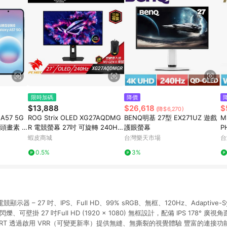
限時加碼
降價
$13,888
$26,618
$
(降$6,270)
 A57 5G
ROG Strix OLED XG27AQDMG
BENQ明基 27型 EX271UZ 遊戲
M
鏡頭畫素 6.
R 電競螢幕 27吋 可旋轉 240Hz
護眼螢幕
P
2K 電腦螢幕 0.03ms
蝦皮商城
台灣樂天市場
台
0.5%
3%
電競顯示器 – 27 吋、IPS、Full HD、99% sRGB、無框、120Hz、Adaptive-
可壁掛 27 吋Full HD (1920 x 1080) 無框設計，配備 IPS 178° 廣視角面板
 MPRT 透過啟用 VRR（可變更新率）提供無縫、無撕裂的視覺體驗 豐富的連接功能，