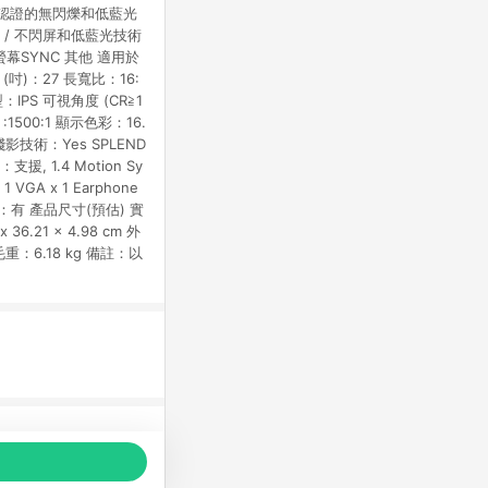
nd 認證的無閃爍和低藍光
 認證 / 不閃屏和低藍光技術
型 螢幕SYNC 其他 適用於
(吋)：27 長寬比：16:
：IPS 可視角度 (CR≧1
 :1500:1 顯示色彩：16.
殘影技術：Yes SPLEND
援, 1.4 Motion Sy
VGA x 1 Earphone
盜鎖孔：有 產品尺寸(預估) 實
36.21 x 4.98 cm 外
 毛重：6.18 kg 備註：以
品推薦，商品資料更新會有