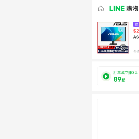
歷
$2
台
訂單成立賺3%
89
點