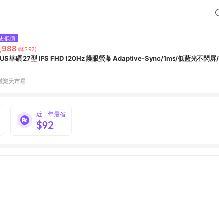
史低價
,988
(降$92)
ASUS華碩 27型 IPS FHD 120Hz 護眼螢幕 Adaptive-Sync/1ms/低藍光不閃
灣樂天市場
近一年最省
$92