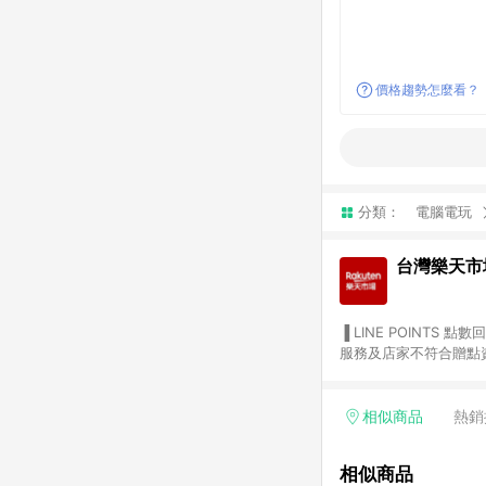
價格趨勢怎麼看？
分類：
電腦電玩
台灣樂天市
▐ LINE POINTS 點數回饋依照樂天提供扣除折價券（優惠券）、與運費後之最終金額進行計算。 ▐ 注意事項 (1) 部分
服務及店家不符合贈點資格
天市場商家付款中心、Sma
（https://lin.ee/1MCw7pe/rcfk）。 (2) 需透過 LINE 
享有 LINE POINTS 回饋。 (3) 若購買之訂單（包含預購商品）未符合樂天市場 45 天內完成訂單
相似商品
熱銷
合贈點資格。 (4) 如使用APP、或中途瀏覽比價網、回饋網、Google等其他網頁、或由網頁版(電腦版/手機版網頁)切
換為App都將會造成追蹤中斷而無法進行 LIN
相似商品
會有時間差，如顯示之商品