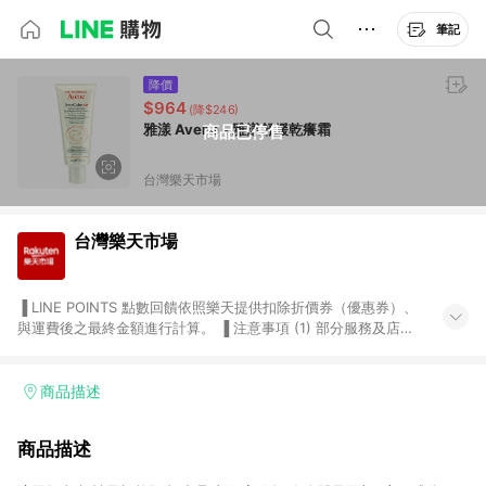
筆記
降價
$964
(降$246)
雅漾 Avene - 雅漾舒緩乾癢霜
商品已停售
台灣樂天市場
台灣樂天市場
▐ LINE POINTS 點數回饋依照樂天提供扣除折價券（優惠券）、
與運費後之最終金額進行計算。 ▐ 注意事項 (1) 部分服務及店家
不符合贈點資格，購買後將不贈送 LINE POINTS 點數，亦不得使
用點數紅包，如：ezcook 美食廚房、樂天市場商家付款中心、
Smart mobile、神腦生活、JS巨盛、樂天KOBO電子書，請詳閱
商品描述
LINE POINTS 加碼店家清單
（https://lin.ee/1MCw7pe/rcfk）。 (2) 需透過 LINE 購物前往
商品描述
台灣樂天市場，並在同一瀏覽器於24小時內結帳，才享有 LINE
POINTS 回饋。 (3) 若購買之訂單（包含預購商品）未符合樂天