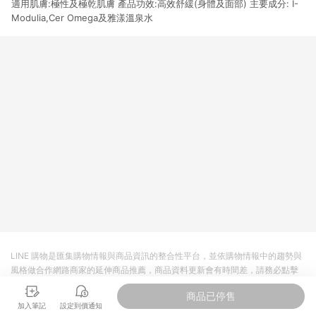
適用肌膚:極性及極乾肌膚 產品功效:高效舒緩(身體及面部) 主要成分: I-
市場 45 天內完成訂單出貨及結帳，則不符合贈點資格。 (4) 如
使用APP、或中途瀏覽比價網、回饋網、Google等其他網頁、或
Modulia,Cer Omega及雅漾溫泉水
由網頁版(電腦版/手機版網頁)切換為App都將會造成追蹤中斷而
無法進行 LINE POINTS 回饋。 (5) LINE 購物為購物資訊整合性
平台，商品資料更新會有時間差，如顯示之商品規格、顏色、價
位、贈品與台灣樂天市場銷售網頁不符，以銷售網頁標示為準。
(6) 導購訂單已逾 365 天，根據台灣樂天回饋規定，逾期訂單將
不符合回饋資格。 (7) 若上述或其他原因，致使消費者無接收到
點數回饋或點數回饋有爭議，台灣樂天市場保有更改條款與法律
追訴之權利，活動詳情以樂天市場網站公告為準。
LINE 購物是匯集購物情報與商品資訊的整合性平台，並依購物情報中的趨勢與
風格做合作網路商家的延伸商品推薦，商品資料更新會有時間差，請務必點擊
商品至各合作網路商家，確認現售價與購物條件，一切資訊以合作廠商網頁為
商品已停售
準。
加入筆記
設定到價通知