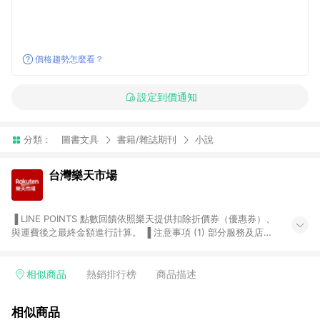
價格趨勢怎麼看？
設定到價通知
分類：
圖書文具
書籍/雜誌期刊
小說
台灣樂天市場
▐ LINE POINTS 點數回饋依照樂天提供扣除折價券（優惠券）、
與運費後之最終金額進行計算。 ▐ 注意事項 (1) 部分服務及店家
不符合贈點資格，購買後將不贈送 LINE POINTS 點數，亦不得使
用點數紅包，如：ezcook 美食廚房、樂天市場商家付款中心、
Smart mobile、神腦生活、JS巨盛、樂天KOBO電子書，請詳閱
相似商品
熱銷排行榜
商品描述
LINE POINTS 加碼店家清單
（https://lin.ee/1MCw7pe/rcfk）。 (2) 需透過 LINE 購物前往
相似商品
台灣樂天市場，並在同一瀏覽器於24小時內結帳，才享有 LINE