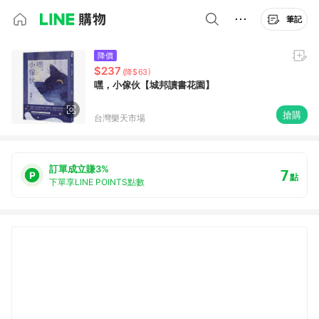
筆記
降價
$237
(降$63)
嘿，小傢伙【城邦讀書花園】
搶購
台灣樂天市場
訂單成立賺3%
7
點
下單享LINE POINTS點數