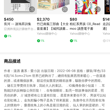
$450
$2,370
$80
$14
長河 -- 謝旭昇詩集
竹已南蕪三部曲【大全
粉紅系男孩 (3)_Read
走訪
套套書】【城邦讀書花
moo 讀墨電子書
通]
亞洲跨境設計購物平台
園】
Pinkoi
Yahoo購物中心
Yahoo購物中心
Yah
1%
1%
1%
0
商品描述
作者：溫酒 書系：愛小說 出版日期：2022-06-08 規格：膠裝/單色/33
6頁/14.5cm×21cm 世界已經夠冷了，總得有點東西用來暖心，一壺溫過
的酒，或者幾個故事。 願這些如繁星的睡前故事，驅散你夢中的黑暗。
．燧石文學獎得主執筆，寫給大人的童話。 ．IG瘋傳各個小短篇！ ．耳
熟能詳的反轉版公與巨龍！ ．在每個睡前，點亮一顆故事做的星星，照
亮你的夢。 // 城堡裡有公主還有巨龍， 星星奔來要你不哭， 男孩可以站
在彩虹橋上， 金魚欺騙小鴨子是為了得來親親， 魚會停在月亮投射在海
上的懷抱中， 麋鹿枝角上的小鳥是最活潑的花， 仙人掌的刺是硬的，可