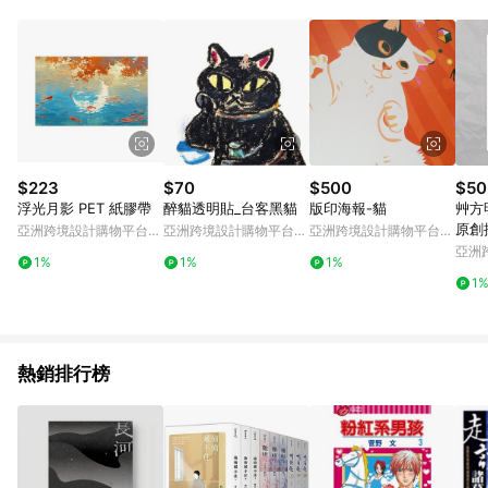
POINTS 回饋。 (3) 若購買之訂單（包含預購商品）未符合樂天
市場 45 天內完成訂單出貨及結帳，則不符合贈點資格。 (4) 如
使用APP、或中途瀏覽比價網、回饋網、Google等其他網頁、或
由網頁版(電腦版/手機版網頁)切換為App都將會造成追蹤中斷而
無法進行 LINE POINTS 回饋。 (5) LINE 購物為購物資訊整合性
平台，商品資料更新會有時間差，如顯示之商品規格、顏色、價
位、贈品與台灣樂天市場銷售網頁不符，以銷售網頁標示為準。
(6) 導購訂單已逾 365 天，根據台灣樂天回饋規定，逾期訂單將
不符合回饋資格。 (7) 若上述或其他原因，致使消費者無接收到
$223
$70
$500
$50
點數回饋或點數回饋有爭議，台灣樂天市場保有更改條款與法律
浮光月影 PET 紙膠帶
醉貓透明貼_台客黑貓
版印海報-貓
艸方
追訴之權利，活動詳情以樂天市場網站公告為準。
原創
亞洲跨境設計購物平台
亞洲跨境設計購物平台
亞洲跨境設計購物平台
Pinkoi
Pinkoi
Pinkoi
亞洲
1%
1%
1%
Pinko
1
熱銷排行榜