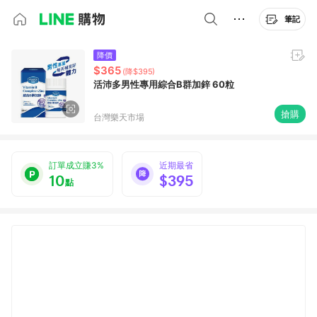
筆記
降價
$365
(降$395)
活沛多男性專用綜合B群加鋅 60粒
搶購
台灣樂天市場
訂單成立賺3%
近期最省
10
$395
點