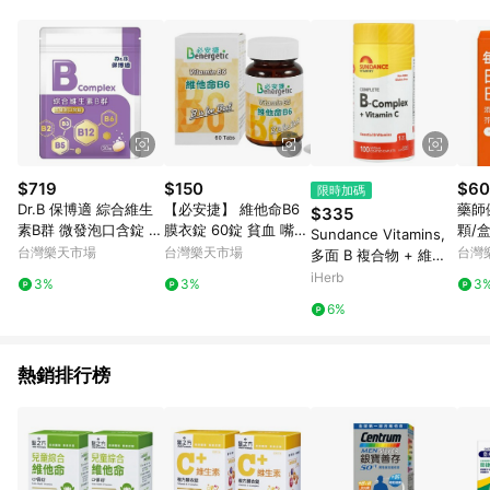
POINTS 回饋。 (3) 若購買之訂單（包含預購商品）未符合樂天
市場 45 天內完成訂單出貨及結帳，則不符合贈點資格。 (4) 如
使用APP、或中途瀏覽比價網、回饋網、Google等其他網頁、或
由網頁版(電腦版/手機版網頁)切換為App都將會造成追蹤中斷而
無法進行 LINE POINTS 回饋。 (5) LINE 購物為購物資訊整合性
平台，商品資料更新會有時間差，如顯示之商品規格、顏色、價
位、贈品與台灣樂天市場銷售網頁不符，以銷售網頁標示為準。
(6) 導購訂單已逾 365 天，根據台灣樂天回饋規定，逾期訂單將
不符合回饋資格。 (7) 若上述或其他原因，致使消費者無接收到
$719
$150
$60
限時加碼
點數回饋或點數回饋有爭議，台灣樂天市場保有更改條款與法律
Dr.B 保博適 綜合維生
【必安捷】 維他命B6
藥師
$335
追訴之權利，活動詳情以樂天市場網站公告為準。
素B群 微發泡口含錠 3
膜衣錠 60錠 貧血 嘴破
顆/
Sundance Vitamins,
0錠 X 2入
神經炎 昏睡
台灣樂天市場
台灣樂天市場
台灣
多面 B 複合物 + 維生
素 C，100 片包衣囊片
iHerb
3%
3%
3
6%
熱銷排行榜