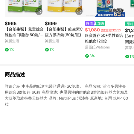
$965
$699
限時
【台塑生醫】兒童綜合
【台塑生醫】維生素C
$1,080
$1,
(雙重省$222)
維他命口嚼錠(60錠/
複方膜衣錠(60錠/瓶) 2
銀寶善存50+男性綜合
[Su
瓶) 2瓶/組
瓶/組
神腦生活
神腦生活
維他命120錠
關捷
屈臣氏Watsons
萬家
1%
1%
3%
1
商品描述
詳細介紹 本產品的紙盒包裝已通過FSC認證。 商品名稱: 活沛多男性專
用綜合B群加鋅 60粒 商品簡述: 專屬男性的維他命B群添加鋅並含黃精及
大蒜萃取維持整天好體力 品牌: NutriPlus 活沛多 原產地: 台灣 規格: 60
粒