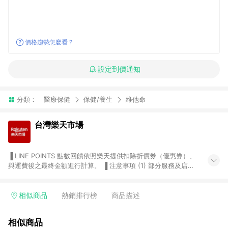
價格趨勢怎麼看？
設定到價通知
分類：
醫療保健
保健/養生
維他命
台灣樂天市場
▐ LINE POINTS 點數回饋依照樂天提供扣除折價券（優惠券）、
與運費後之最終金額進行計算。 ▐ 注意事項 (1) 部分服務及店家
不符合贈點資格，購買後將不贈送 LINE POINTS 點數，亦不得使
用點數紅包，如：ezcook 美食廚房、樂天市場商家付款中心、
Smart mobile、神腦生活、JS巨盛、樂天KOBO電子書，請詳閱
相似商品
熱銷排行榜
商品描述
LINE POINTS 加碼店家清單
（https://lin.ee/1MCw7pe/rcfk）。 (2) 需透過 LINE 購物前往
相似商品
台灣樂天市場，並在同一瀏覽器於24小時內結帳，才享有 LINE