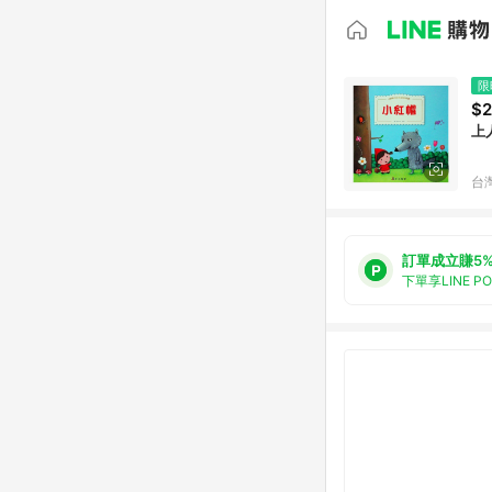
限
$2
上
台
訂單成立賺5
下單享LINE P