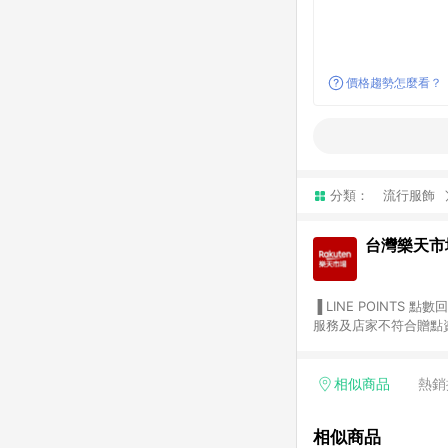
價格趨勢怎麼看？
分類：
流行服飾
台灣樂天市
▐ LINE POINTS 點數回饋依照樂天提供扣除折價券（優惠券）、與運費後之最終金額進行計算。 ▐ 注意事項 (1) 部分
服務及店家不符合贈點資格
天市場商家付款中心、Sma
（https://lin.ee/1MCw7pe/rcfk）。 (2) 需透過 LINE 
享有 LINE POINTS 回饋。 (3) 若購買之訂單（包含預購商品）未符合樂天市場 45 天內完成訂單
相似商品
熱銷
合贈點資格。 (4) 如使用APP、或中途瀏覽比價網、回饋網、Google等其他網頁、或由網頁版(電腦版/手機版網頁)切
換為App都將會造成追蹤中斷而無法進行 LIN
相似商品
會有時間差，如顯示之商品