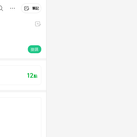
筆記
搶購
12
點