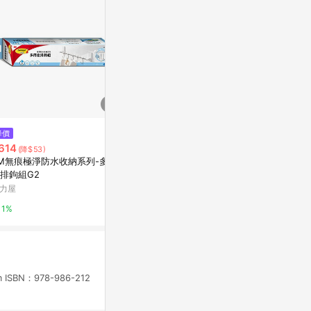
$115
降價
降價
貓咪小品 花
614
$145
(降$53)
(降$16)
那天
M無痕極淨防水收納系列-多用
花語 牽牛花 (jinah) 復古 東方 可
亞洲跨境設計購物
排鉤組G2
愛女孩 人物貼紙
力屋
亞洲跨境設計購物平台 Pinkoi
1%
1%
1%
ISBN：978-986-212