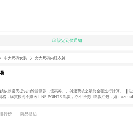
設定到價通知
中大尺碼女裝
女大尺碼內睡衣褲
場
，購買後將不贈送 LINE POINTS 點數，亦不得使用點數紅包，如：ezcoo
rt mobile、神腦生活、JS巨盛、樂天KOBO電子書，請詳閱 LINE POINT
購物前往台灣樂天市場，並在同一瀏覽器於24小時內結帳，才
出貨及結帳，則不符
排行榜
商品描述
E POINTS 回饋。 (5) LINE 購物為購物資訊整合性平台，商品資料更新
規格、顏色、價位、贈品與台灣樂天市場銷售網頁不符，以銷售網頁標示為準。 (6) 