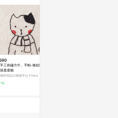
站公告為準。
590
$2,979
$750
手工刺繡方巾、手帕-條紋圍巾
在霧中畫卡通刺猬
在草地上玩了
孩羞羞貓
亞洲跨境設計購物平台 Pinkoi
亞洲跨境設計購物
洲跨境設計購物平台 Pinkoi
1%
1%
1%