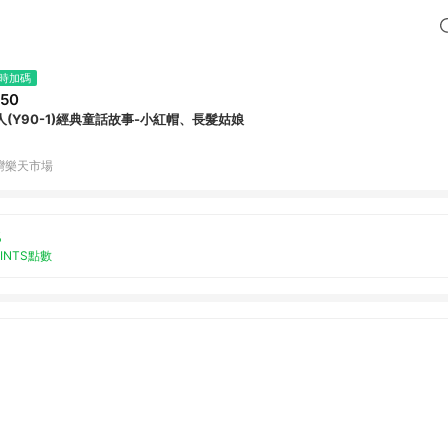
時加碼
50
人(Y90-1)經典童話故事-小紅帽、長髮姑娘
灣樂天市場
%
OINTS點數