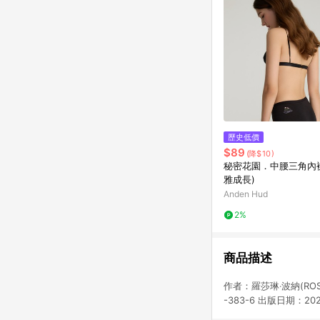
歷史低價
$89
(降$10)
秘密花園．中腰三角內褲
雅成長)
Anden Hud
2%
商品描述
作者：羅莎琳‧波納(ROSAL
-383-6 出版日期：2