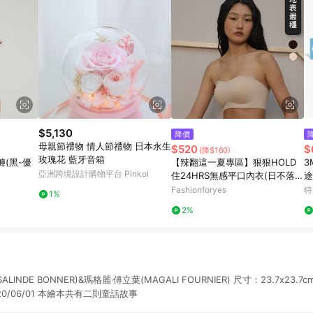
$5,130
降價
母親節禮物 情人節禮物 日本永生
$520
$
(降$160)
玫瑰花 藍牙音箱
(黑-優
【辣翻這一夏專區】狠狠HOLD
3
亞洲跨境設計購物平台 Pinkoi
住24HRS無感平口內衣(日不落
途
款)
Fashionforyes
特
1%
2%
INDE BONNER)&瑪格麗‧傅立葉(MAGALI FOURNIER) 尺寸：23.7x23.7cm 
020/06/01 本繪本共有二則童話故事