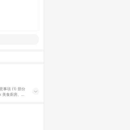
k 美食廚房、樂
S 加碼店家清單
導購訂