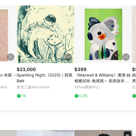
規定，逾期訂單將不符合回饋資格。 (7) 若上述或其他原因，致使消費者無接收到
爭議，台灣樂天市場保有更改條款與法律追訴之權利，活動詳情以樂天市場網
$23,000
$399
$
o 米羅 --
Sparkling Night. (2025)｜阿蕉
《Maxwell & Williams》澳洲 純
純
BaN
棉擦拭布-無尾熊-- 廚房抹布 清
男
潔布 擦拭布
koi
新光三越skm online
Yahoo購物中心
亞
1%
0.3%