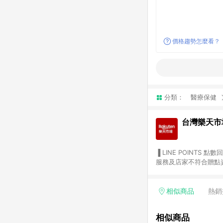
價格趨勢怎麼看？
分類：
醫療保健
台灣樂天市
▐ LINE POINTS 點數回饋依照樂天提供扣除折價券（優惠券）、與運費後之最終金額進行計算。 ▐ 注意事項 (1) 部分
服務及店家不符合贈點資格
天市場商家付款中心、Sma
（https://lin.ee/1MCw7pe/rcfk）。 (2) 需透過 LINE 
享有 LINE POINTS 回饋。 (3) 若購買之訂單（包含預購商品）未符合樂天市場 45 天內完成訂單
相似商品
熱銷
合贈點資格。 (4) 如使用APP、或中途瀏覽比價網、回饋網、Google等其他網頁、或由網頁版(電腦版/手機版網頁)切
換為App都將會造成追蹤中斷而無法進行 LIN
相似商品
會有時間差，如顯示之商品