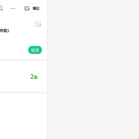
筆記
布款)
搶購
2
點