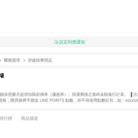
設定到價通知
醫療護理
舒緩按摩用品
場
，購買後將不贈送 LINE POINTS 點數，亦不得使用點數紅包，如：ezcoo
rt mobile、神腦生活、JS巨盛、樂天KOBO電子書，請詳閱 LINE POINT
購物前往台灣樂天市場，並在同一瀏覽器於24小時內結帳，才
出貨及結帳，則不符
排行榜
商品描述
E POINTS 回饋。 (5) LINE 購物為購物資訊整合性平台，商品資料更新
規格、顏色、價位、贈品與台灣樂天市場銷售網頁不符，以銷售網頁標示為準。 (6) 