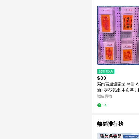
單已逾 365 天，根據台灣樂天回饋
點數回饋或點數回饋有
限時加碼
$89
紫南宮過爐開光 🙏🏻 
新- 硃砂黃紙 本命年
麵手繪
蝦皮購物
1%
熱銷排行榜