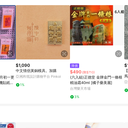
規定，逾期訂單將不符合回饋資格。 (7) 若上述或其他原因，致使消費者無接收到
爭議，台灣樂天市場保有更改條款與法律追訴之權利，活動詳情以樂天市場網
$1,090
$
降價
中文情侶黃銅模具。加購
【
$490
(降$710)
馬
亞洲跨境設計購物平台 Pinkoi
8月初一更
(六入組)正德堂 金牌金門一條根
亞
手機貼紙單
精油霜40ml [橘子藥美麗]
1%
台灣樂天市場
3%