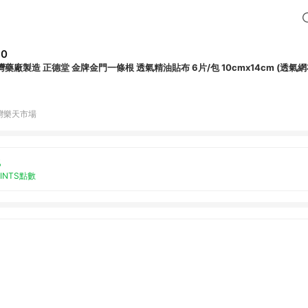
80
灣藥廠製造 正德堂 金牌金門一條根 透氣精油貼布 6片/包 10cmx14cm (透氣網
灣樂天市場
%
OINTS點數