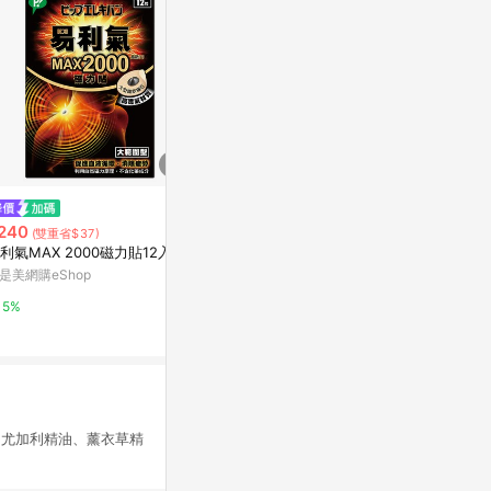
$290
歷史低價
易利氣1300
240
$228
(雙重省$37)
(降$41)
利氣MAX 2000磁力貼12入
日藥本舖官方
雷神磁力貼3600高斯10枚
是美網購eShop
日藥本舖官方網站
3%
5%
3%
、尤加利精油、薰衣草精