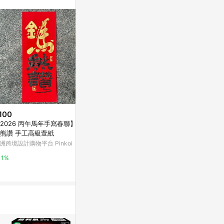
站公告為準。
100
$100
降價
2026 丙午馬年手寫春聯】金
【吉祥如意】
$150
(降$50)
熊讚 手工高級萱紙
亞洲跨境設計購物
金門一條根 草本植物萃取 精油配
洲跨境設計購物平台 Pinkoi
方 30g (買十送一) [橘子藥美麗]
1%
台灣樂天市場
1%
3%