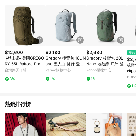
POINTS 回饋。 (3) 若購買之訂單（包含預購商品）未符合樂天
市場 45 天內完成訂單出貨及結帳，則不符合贈點資格。 (4) 如
使用APP、或中途瀏覽比價網、回饋網、Google等其他網頁、或
由網頁版(電腦版/手機版網頁)切換為App都將會造成追蹤中斷而
無法進行 LINE POINTS 回饋。 (5) LINE 購物為購物資訊整合性
平台，商品資料更新會有時間差，如顯示之商品規格、顏色、價
位、贈品與台灣樂天市場銷售網頁不符，以銷售網頁標示為準。
(6) 導購訂單已逾 365 天，根據台灣樂天回饋規定，逾期訂單將
不符合回饋資格。 (7) 若上述或其他原因，致使消費者無接收到
$12,600
$2,180
$2,680
限時
點數回饋或點數回饋有爭議，台灣樂天市場保有更改條款與法律
├登山樂┤美國GREGO
Gregory 後背包 18L N
Gregory 後背包 20L
$3,
追訴之權利，活動詳情以樂天市場網站公告為準。
RY 65L Baltoro Pro 登
ano 聖人白 健行 登山
Nano 地貌綠 戶外 登
後背包
山背包M 鱷魚綠 # GG
包 戶外 153057A797
山包 健行 153058930
台灣樂天市場
Yahoo購物中心
Yahoo購物中心
ckp
142930-9679
4
花崗岩
PCh
3%
1%
1%
1
熱銷排行榜