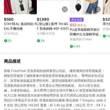
$580
$1,980
$32
歷史低價
STAYREAL 搖滾時刻-R
├登山樂┤臺灣 TK+&S
彈力
$52
(降$12)
EAL手機掛繩
F 獸角銅錘 #SF-EG01
亞洲
PU皮革磁吸帽夾旅行
Pinko
STAYREAL
台灣樂天市場
防嗮外出太陽帽草磁性
1
帽夾子便攜收納
東森購物 ETMall
5%
3%
0.5%
商品描述
搭載 FreeFloat 背負系統的超輕量登山包款。 擁有優異的背部透氣度；
網架型背板除了減輕重量外更能使背部透氣度最大化， 臀帶採全包式設
計，與背板連接處設置彈性布料，讓背包能隨著行進間移動而貼合身體。
高透氣與絕佳舒適特性，非常適合台灣的溼熱氣候。 加大U型主袋拉
鍊，方便拿取物品。 加大臀帶口袋符合現代手機大小 材質更耐用的前彈
性大口袋 兩側放置水壺袋有壓縮帶穿過 新式可調登山杖固定扣環 水袋隔
間設計(本商品不含水袋) 舒適抓握的拉鍊繩 產品規格 ? Gregory Jade 2
8 女款 登山背包 145295 重量：約 1.40 kg 容量：28公升 尺寸：59.7 x