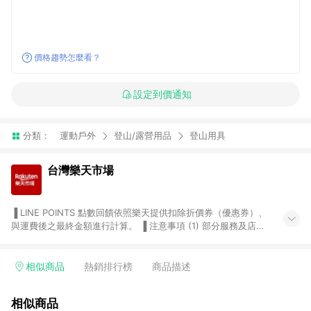
價格趨勢怎麼看？
設定到價通知
分類：
運動戶外
登山/露營用品
登山用具
台灣樂天市場
▐ LINE POINTS 點數回饋依照樂天提供扣除折價券（優惠券）、
與運費後之最終金額進行計算。 ▐ 注意事項 (1) 部分服務及店家
不符合贈點資格，購買後將不贈送 LINE POINTS 點數，亦不得使
用點數紅包，如：ezcook 美食廚房、樂天市場商家付款中心、
Smart mobile、神腦生活、JS巨盛、樂天KOBO電子書，請詳閱
相似商品
熱銷排行榜
商品描述
LINE POINTS 加碼店家清單
（https://lin.ee/1MCw7pe/rcfk）。 (2) 需透過 LINE 購物前往
相似商品
台灣樂天市場，並在同一瀏覽器於24小時內結帳，才享有 LINE