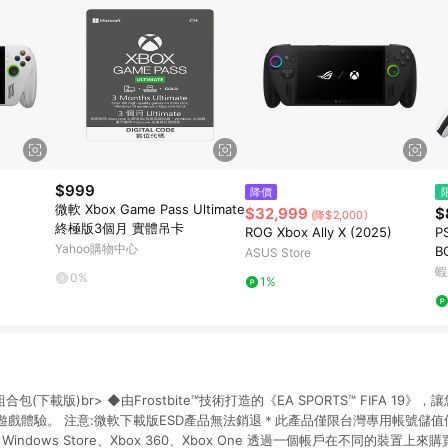
$999
降價
微軟 Xbox Game Pass Ultimate
$32,999
$
(降$2,000)
終極版3個月 實體吊卡
ROG Xbox Ally X (2025)
P
Yahoo購物中心
B
ASUS Store
安
蝦
0%
1%
TS組合包(下載版)br> ◆由Frostbite™技術打造的《EA SPORTS™ FIFA 1
戲體驗。 注意:微軟下載版ESD產品無法銷退＊此產品僅限台灣專用帳號儲值
ore、Windows Store、Xbox 360、Xbox One 透過一個帳戶在不同的裝置上