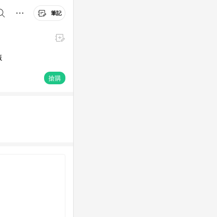
筆記
版
搶購