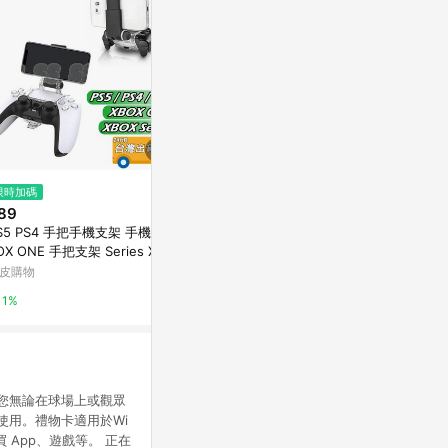
限時加碼
降價
降價
89
$1,988
$959
(降$2)
(降$30
S5 PS4 手把手機支架 手機夾 X
XBOX 無線控制器- 磨砂黑 遊戲
微軟GC-Xbox
OX ONE 手把支架 Series X S
手把 (相容 Xbox Series XS、Wi
位下載版
卓 蘋果 遊戲 PS3 手機架
ndows 10/11、Android 和 iO
皮購物
myfone網路門市
台灣樂天市場
1%
1%
3%
9》，讓您無論在球場上或觀眾
使用。禮物卡適用於Wi
來購買 App、遊戲等。 正在