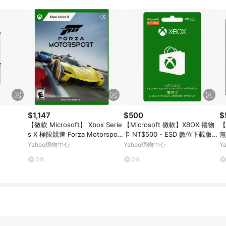
規定，逾期訂單將不符合回饋資格。 (7) 若上述或其他原因，致使消費者無接收到
爭議，台灣樂天市場保有更改條款與法律追訴之權利，活動詳情以樂天市場網
$1,147
$500
$
【微軟 Microsoft】 Xbox Serie
【Microsoft 微軟】XBOX 禮物
【
s X 極限競速 Forza Motorsport
卡 NT$500 - ESD 數位下載版
無
中文標準版 實體遊戲片 台灣公司
(K4W-00302) -可於Windows市
台
Yahoo購物中心
Yahoo購物中心
Y
貨
集使用
0%
0%