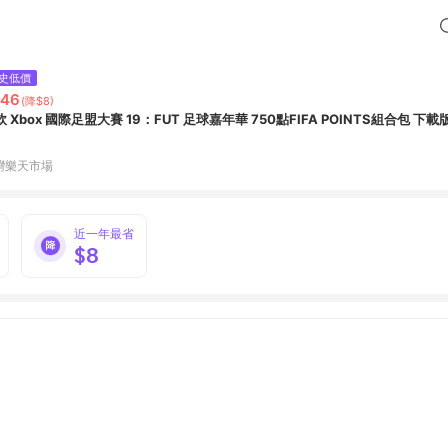
史低價
246
(降$8)
微軟 Xbox 國際足盟大賽 19：FUT 足球嘉年華 750點FIFA POINTS組合包 下載
灣樂天市場
近一年最省
$8