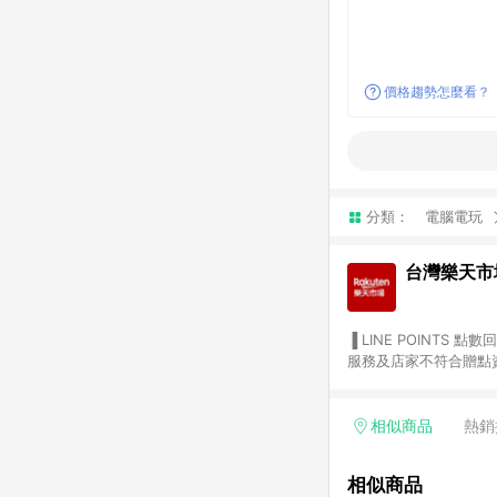
價格趨勢怎麼看？
分類：
電腦電玩
台灣樂天市
▐ LINE POINTS 點數回饋依照樂天提供扣除折價券（優惠券）、與運費後之最終金額進行計算。 ▐ 注意事項 (1) 部分
服務及店家不符合贈點資格
天市場商家付款中心、Sma
（https://lin.ee/1MCw7pe/rcfk）。 (2) 需透過 LINE 
享有 LINE POINTS 回饋。 (3) 若購買之訂單（包含預購商品）未符合樂天市場 45 天內完成訂單
相似商品
熱銷
合贈點資格。 (4) 如使用APP、或中途瀏覽比價網、回饋網、Google等其他網頁、或由網頁版(電腦版/手機版網頁)切
換為App都將會造成追蹤中斷而無法進行 LIN
相似商品
會有時間差，如顯示之商品