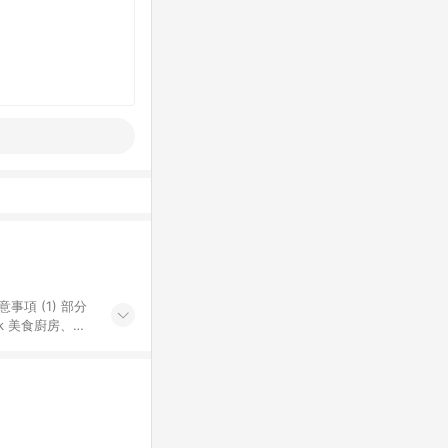
k 美食廚房、樂
S 加碼店家清單
導購訂