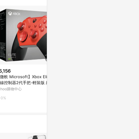
站公告為準。
5,156
歷史低價
限時加碼
微軟 Microsoft】Xbox Elite
$5,580
$60
(降$1,210)
線控制器2代手把-輕裝版 紅色
Microsoft Windows 11 專業中
24小時專人在線 W
灣公司貨
ahoo購物中心
文版 完整彩盒盒裝版
e 2024 2021
序號 金鑰
東森購物 ETMall
蝦皮購物
0%
0.5%
4%