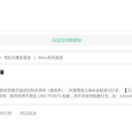
設定到價通知
電玩主機及週邊
Xbox系列週邊
場
，購買後將不贈送 LINE POINTS 點數，亦不得使用點數紅包，如：ezcoo
rt mobile、神腦生活、JS巨盛、樂天KOBO電子書，請詳閱 LINE POINT
購物前往台灣樂天市場，並在同一瀏覽器於24小時內結帳，才
出貨及結帳，則不符
排行榜
商品描述
E POINTS 回饋。 (5) LINE 購物為購物資訊整合性平台，商品資料更新
規格、顏色、價位、贈品與台灣樂天市場銷售網頁不符，以銷售網頁標示為準。 (6) 