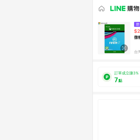
歷
$
台
訂單成立賺3%
7
點