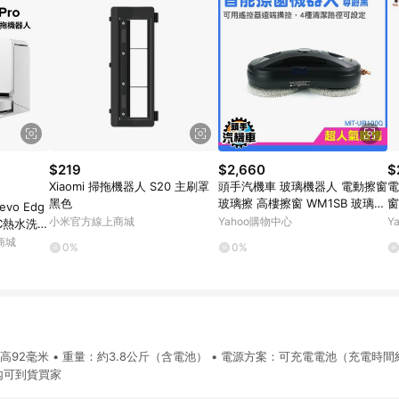
$219
$2,660
$
Xiaomi 掃拖機器人 S20 主刷罩
頭手汽機車 玻璃機器人 電動擦窗
電
黑色
玻璃擦 高樓擦窗 WM1SB 玻璃清
窗
evo Edg
潔器 洗窗戶 擦玻璃 洗窗機器人
水
小米官方線上商城
Yahoo購物中心
Y
0°C熱水洗全
S
3+1c
商城
0%
0%
cm/100度
×高92毫米 • 重量：約3.8公斤（含電池） • 電源方案：可充電電池（充電時間
天內可到貨買家