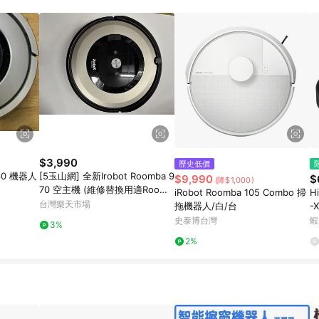
規定，逾期訂單將不符合回饋資格。 (7) 若上述或其他原因，致使消費者無接收到
爭議，台灣樂天市場保有更改條款與法律追訴之權利，活動詳情以樂天市場網
$3,990
歷史低價
60 機器人
[5玉山網] 全新Irobot Roomba 9
$9,990
$
(降$1,000)
70 空主機 (維修替換用適Roomb
iRobot Roomba 105 Combo 掃
H
a 960 系列
台灣樂天市場
拖機器人/白/台
-
史泰博台灣
蝦
3%
2%