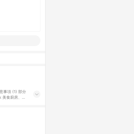
k 美食廚房、樂
S 加碼店家清單
導購訂