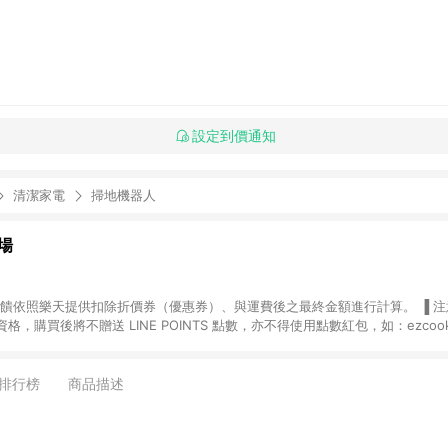
設定到價通知
清潔家電
掃地機器人
場
，購買後將不贈送 LINE POINTS 點數，亦不得使用點數紅包，如：ezcoo
rt mobile、神腦生活、JS巨盛、樂天KOBO電子書，請詳閱 LINE POINT
購物前往台灣樂天市場，並在同一瀏覽器於24小時內結帳，才
出貨及結帳，則不符
排行榜
商品描述
E POINTS 回饋。 (5) LINE 購物為購物資訊整合性平台，商品資料更新
規格、顏色、價位、贈品與台灣樂天市場銷售網頁不符，以銷售網頁標示為準。 (6) 