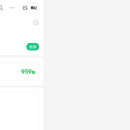
筆記
搶購
959
點