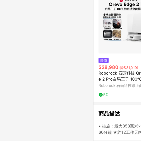
降價
$28,980
(降$31,019)
Roborock 石頭科技 Qr
e 2 Pro白馬王子 10
能掃拖機器人(雙門檻越障
Roborock 石頭科技線上
m/25000Pa/機身7.98 
5%
熱水洗/三重零纏繞)
商品描述
• 措施：最大353毫米
60分鐘 ★約12工作