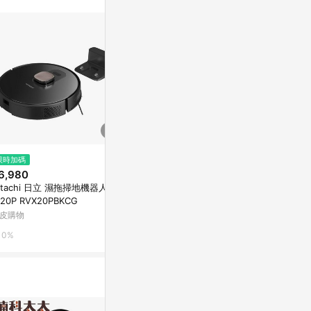
站公告為準。
$2,980
$1,501
限時加碼
Wave Solo 智慧型震動按摩球
LG清淨機AS60
6,980
SS0原廠移動底
citiesocial 找 好東西
itachi 日立 濕拖掃地機器人 RV
OV314837
蝦皮直營_3C
X20P RVX20PBKCG
0.5%
皮購物
1%
0%