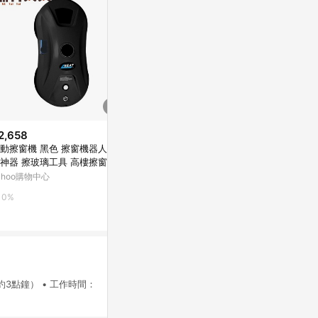
2,658
$550
$2,660
動擦窗機 黑色 擦窗機器人 洗
日本 新幹線變形機器人 變革世代
頭手汽機車 
神器 擦玻璃工具 高樓擦窗 刮
埃爾達堆高機 TP90845 公司貨
洗窗戶神器 洗
器 玻璃清潔 電動擦窗機 WM1
洗窗器 洗窗戶
ahoo購物中心
Yahoo購物中心
Yahoo購物中
B
璃機
0%
1%
0%
約3點鐘） • 工作時間：