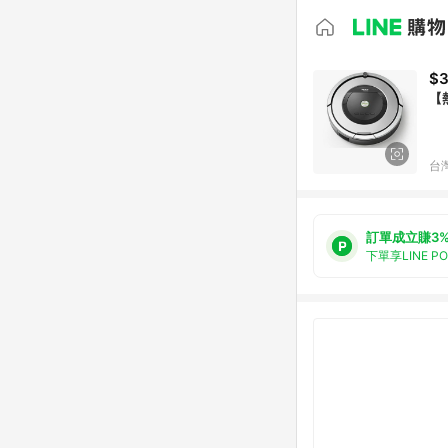
$3
【
台
訂單成立賺3
下單享LINE P