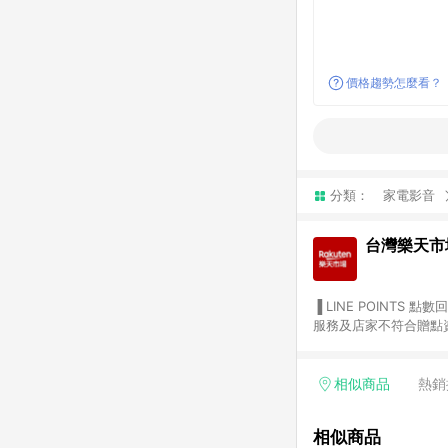
價格趨勢怎麼看？
分類：
家電影音
台灣樂天市
▐ LINE POINTS 點數回饋依照樂天提供扣除折價券（優惠券）、與運費後之最終金額進行計算。 ▐ 注意事項 (1) 部分
服務及店家不符合贈點資格
天市場商家付款中心、Sma
（https://lin.ee/1MCw7pe/rcfk）。 (2) 需透過 LINE 
享有 LINE POINTS 回饋。 (3) 若購買之訂單（包含預購商品）未符合樂天市場 45 天內完成訂單
相似商品
熱銷
合贈點資格。 (4) 如使用APP、或中途瀏覽比價網、回饋網、Google等其他網頁、或由網頁版(電腦版/手機版網頁)切
換為App都將會造成追蹤中斷而無法進行 LIN
相似商品
會有時間差，如顯示之商品