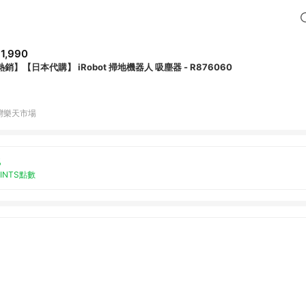
1,990
熱銷】【日本代購】 iRobot 掃地機器人 吸塵器 - R876060
灣樂天市場
%
OINTS點數