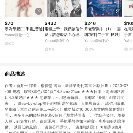
$70
$432
$246
$10
寧為母親[二手書_普通]
兩種上帝：我們該信什
月老營業中（1）：靈
在電
麼，該怎麼活？心理學
魂功課[二手書_良好]
手書
Yahoo購物中心
家佛洛伊德與文學家路
Yahoo購物中心
Yahoo購物中心
Yah
0%
易斯的終極辯論[二手
0%
0%
0
書_良好]
商品描述
作者：新井一 譯者：楊毓瑩 書系：新商業周刊叢書 出版日期：2020-07
-09 規格：膠裝/單色/304頁/14.8cm×21cm ★★★日本亞馬遜網路書
店4.2星好評★★★ 想創業，不用急著辭職。 用獨家「6個月創業時間
表」， Step-by-step提升斜槓所需的知識、人脈與資金。 讓你用最低
的風險，幫自己創造第二份薪水！ 成功幫助10,00人創業的專業創業顧
問， 將多年來的經驗轉化為6個月「創業時間表」。 從點子發想、培養
人脈，到集客行銷、資金運用， 手把手教你如何確實一步步做好創業準
備。 以最低的風險，一邊領公司薪水，一邊兼職創業！ ★獨家6個月