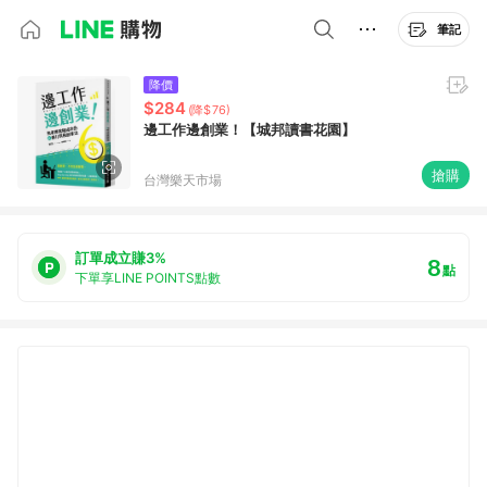
筆記
降價
$284
(降$76)
邊工作邊創業！【城邦讀書花園】
搶購
台灣樂天市場
訂單成立賺3%
8
點
下單享LINE POINTS點數