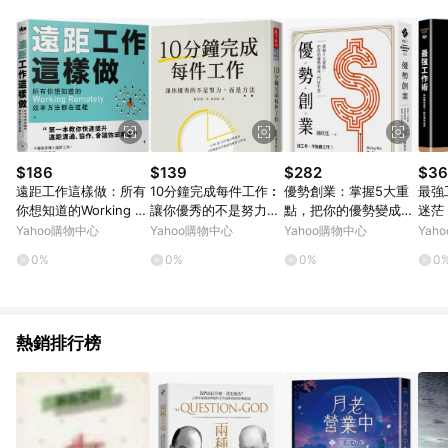
POINTS 回饋。 (3) 若購買之訂單（包含預購商品）未符合樂天
市場 45 天內完成訂單出貨及結帳，則不符合贈點資格。 (4) 如
使用APP、或中途瀏覽比價網、回饋網、Google等其他網頁、或
由網頁版(電腦版/手機版網頁)切換為App都將會造成追蹤中斷而
無法進行 LINE POINTS 回饋。 (5) LINE 購物為購物資訊整合性
平台，商品資料更新會有時間差，如顯示之商品規格、顏色、價
位、贈品與台灣樂天市場銷售網頁不符，以銷售網頁標示為準。
(6) 導購訂單已逾 365 天，根據台灣樂天回饋規定，逾期訂單將
不符合回饋資格。 (7) 若上述或其他原因，致使消費者無接收到
$186
$139
$282
$36
點數回饋或點數回饋有爭議，台灣樂天市場保有更改條款與法律
遠距工作這樣做：所有
10分鐘完成每件工作︰
優勢創業：掌握5大重
最強
追訴之權利，活動詳情以樂天市場網站公告為準。
你想知道的Working R
讓你優秀的不是努力，
點，把你的優勢變成一
迷茫
emotely效率方法都在
而是方法[二手書_良好]
門好生意[二手書_良好]
Yahoo購物中心
Yahoo購物中心
Yahoo購物中心
Yah
這裡[二手書_良好]
0%
0%
0%
0
熱銷排行榜