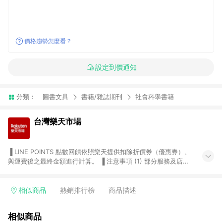
價格趨勢怎麼看？
設定到價通知
分類：
圖書文具
書籍/雜誌期刊
社會科學書籍
台灣樂天市場
▐ LINE POINTS 點數回饋依照樂天提供扣除折價券（優惠券）、
與運費後之最終金額進行計算。 ▐ 注意事項 (1) 部分服務及店家
不符合贈點資格，購買後將不贈送 LINE POINTS 點數，亦不得使
用點數紅包，如：ezcook 美食廚房、樂天市場商家付款中心、
Smart mobile、神腦生活、JS巨盛、樂天KOBO電子書，請詳閱
相似商品
熱銷排行榜
商品描述
LINE POINTS 加碼店家清單
（https://lin.ee/1MCw7pe/rcfk）。 (2) 需透過 LINE 購物前往
相似商品
台灣樂天市場，並在同一瀏覽器於24小時內結帳，才享有 LINE